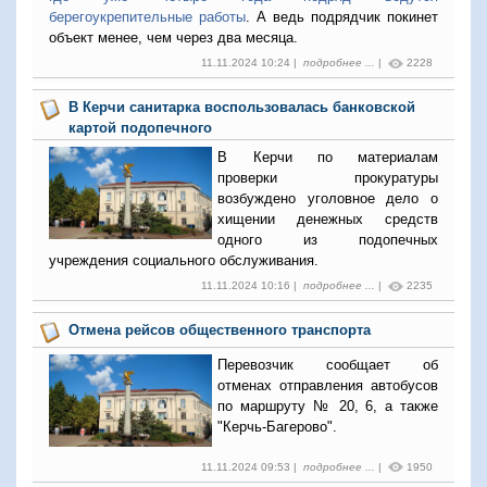
берегоукрепительные работы
. А ведь подрядчик покинет
объект менее, чем через два месяца.
11.11.2024 10:24 |
подробнее ...
|
2228
В Керчи санитарка воспользовалась банковской
картой подопечного
В Керчи по материалам
проверки прокуратуры
возбуждено уголовное дело о
хищении денежных средств
одного из подопечных
учреждения социального обслуживания.
11.11.2024 10:16 |
подробнее ...
|
2235
Отмена рейсов общественного транспорта
Перевозчик сообщает об
отменах отправления автобусов
по маршруту № 20, 6, а также
"Керчь-Багерово".
11.11.2024 09:53 |
подробнее ...
|
1950