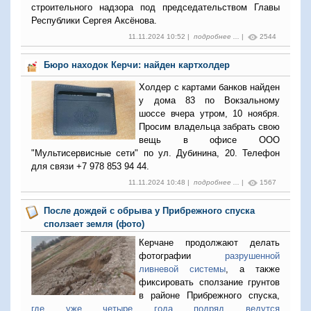
строительного надзора под председательством Главы
Республики Сергея Аксёнова.
11.11.2024 10:52 |
подробнее ...
|
2544
Бюро находок Керчи: найден картхолдер
Холдер с картами банков найден
у дома 83 по Вокзальному
шоссе вчера утром, 10 ноября.
Просим владельца забрать свою
вещь в офисе ООО
"Мультисервисные сети" по ул. Дубинина, 20. Телефон
для связи +7 978 853 94 44.
11.11.2024 10:48 |
подробнее ...
|
1567
После дождей с обрыва у Прибрежного спуска
сползает земля (фото)
Керчане продолжают делать
фотографии
разрушенной
ливневой системы
, а также
фиксировать сползание грунтов
в районе Прибрежного спуска,
где уже четыре года подряд ведутся