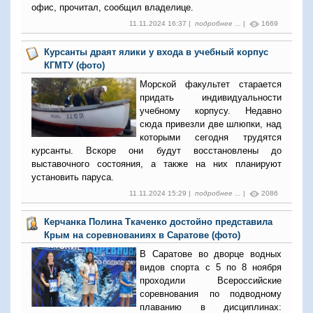
офис, прочитал, сообщил владелице.
11.11.2024 16:37 |
подробнее ...
|
1669
Курсанты драят ялики у входа в учебный корпус
КГМТУ (фото)
Морской факультет старается
придать индивидуальности
учебному корпусу. Недавно
сюда привезли две шлюпки, над
которыми сегодня трудятся
курсанты. Вскоре они будут восстановлены до
выставочного состояния, а также на них планируют
установить паруса.
11.11.2024 15:29 |
подробнее ...
|
2086
Керчанка Полина Ткаченко достойно представила
Крым на соревнованиях в Саратове (фото)
В Саратове во дворце водных
видов спорта с 5 по 8 ноября
проходили Всероссийские
соревнования по подводному
плаванию в дисциплинах: