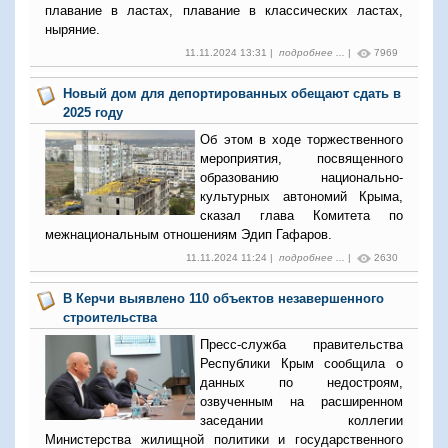
плавание в ластах, плавание в классических ластах,
ныряние.
11.11.2024 13:31 |
подробнее ...
|
7969
Новый дом для депортированных обещают сдать в
2025 году
Об этом в ходе торжественного
мероприятия, посвященного
образованию национально-
культурных автономий Крыма,
сказал глава Комитета по
межнациональным отношениям Эдип Гафаров.
11.11.2024 11:24 |
подробнее ...
|
2630
В Керчи выявлено 110 объектов незавершенного
строительства
Пресс-служба правительства
Республики Крым сообщила о
данных по недостроям,
озвученным на расширенном
заседании коллегии
Министерства жилищной политики и государственного