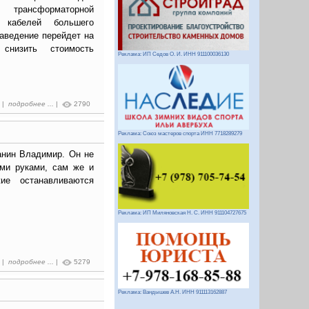
 трансформаторной
 кабелей большего
заведение перейдет на
снизить стоимость
Реклама: ИП Седов О. И. ИНН 911100036130
5 |
подробнее ...
|
2790
Реклама: Союз мастеров спорта ИНН 7718289279
анин Владимир. Он не
ими руками, сам же и
ие останавливаются
Реклама: ИП Миляновская Н. С. ИНН 911104727675
4 |
подробнее ...
|
5279
Реклама: Вандышев А.Н. ИНН 911113162887