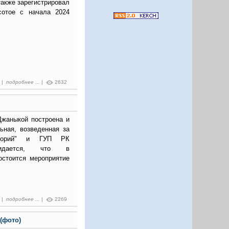
также зарегистрировал
сотое с начала 2024
2 |
подробнее ...
|
2632
Джаныкой построена и
льная, возведенная за
иторий" и ГУП РК
Ожидается, что в
остоится мероприятие
8 |
подробнее ...
|
2269
(фото)