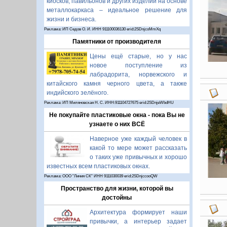
киосков, павильонов и других изделий на основе
металлокаркаса – идеальное решение для
жизни и бизнеса.
Реклама: ИП Седов О. И. ИНН 911100036130 erid:2SDnjcoMmXq
Памятники от производителя
Цены ещё старые, но у нас
новое поступление из
лабрадорита, норвежского и
китайского камня черного цвета, а также
индийского зелёного.
Реклама: ИП Миляновская Н. С. ИНН:911104727675 erid:2SDnjeWbdHU
Не покупайте пластиковые окна - пока Вы не
узнаете о них ВСЁ
Наверное уже каждый человек в
какой то мере может рассказать
о таких уже привычных и хорошо
известных всем пластиковых окнах.
Реклама: ООО "Линия СК" ИНН 9111030039 erid:2SDnjccooQW
Пространство для жизни, которой вы
достойны
Архитектура формирует наши
привычки, а интерьер задает