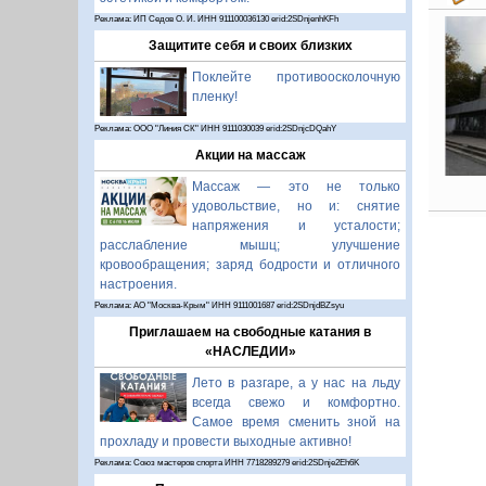
Реклама: ИП Седов О. И. ИНН 911100036130 erid:2SDnjenhKFh
Защитите себя и своих близких
Поклейте противоосколочную
пленку!
Реклама: ООО "Линия СК" ИНН 9111030039 erid:2SDnjcDQahY
Акции на массаж
Массаж — это не только
удовольствие, но и: снятие
напряжения и усталости;
расслабление мышц; улучшение
кровообращения; заряд бодрости и отличного
настроения.
Реклама: АО "Москва-Крым" ИНН 9111001687 erid:2SDnjdBZsyu
Приглашаем на свободные катания в
«НАСЛЕДИИ»
Лето в разгаре, а у нас на льду
всегда свежо и комфортно.
Самое время сменить зной на
прохладу и провести выходные активно!
Реклама: Союз мастеров спорта ИНН 7718289279 erid:2SDnje2Eh6K