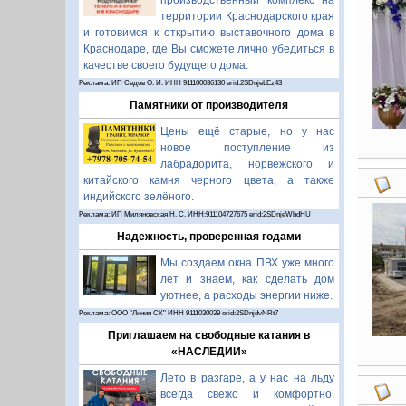
производственный комплекс на
территории Краснодарского края
и готовимся к открытию выставочного дома в
Краснодаре, где Вы сможете лично убедиться в
качестве своего будущего дома.
Реклама: ИП Седов О. И. ИНН 911100036130 erid:2SDnjeLEz43
Памятники от производителя
Цены ещё старые, но у нас
новое поступление из
лабрадорита, норвежского и
китайского камня черного цвета, а также
индийского зелёного.
Реклама: ИП Миляновская Н. С. ИНН:911104727675 erid:2SDnjeWbdHU
Надежность, проверенная годами
Мы создаем окна ПВХ уже много
лет и знаем, как сделать дом
уютнее, а расходы энергии ниже.
Реклама: ООО "Линия СК" ИНН 9111030039 erid:2SDnjdvNRt7
Приглашаем на свободные катания в
«НАСЛЕДИИ»
Лето в разгаре, а у нас на льду
всегда свежо и комфортно.