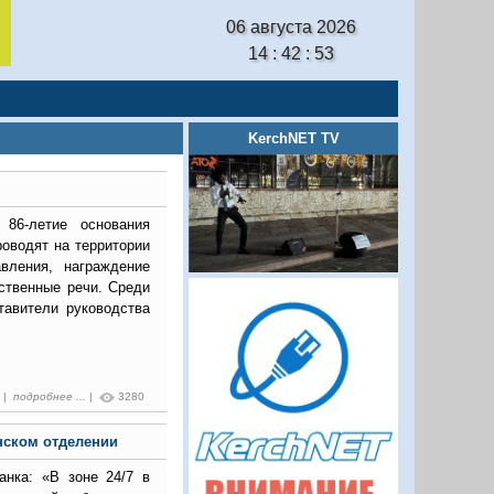
06 августа 2026
14 : 42 : 54
KerchNET TV
 86-летие основания
роводят на территории
вления, награждение
ственные речи. Среди
тавители руководства
7 |
подробнее ...
|
3280
нском отделении
анка: «В зоне 24/7 в