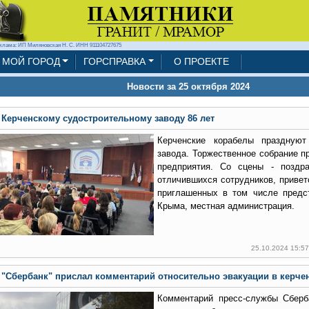
клама: ИП Миляновская Н. С. ИНН 911104727675
МОЙ ГОРОД
ГОРСПРАВКА
О ПРОЕКТЕ
Новости за 25 октября 2024
Керченскому судостроительному заводу 86 лет
Керченские корабелы празднуют
завода. Торжественное собрание п
предприятия. Со сцены - поздра
отличившихся сотрудников, привет
приглашенных в том числе предс
Крыма, местная администрация.
25.10.2024 15:5
"Сбербанк" прислал комментарий относительно эвакуации в керче
Комментарий пресс-службы Сберб