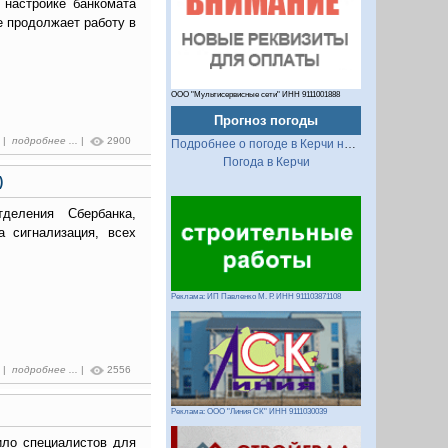
 настройке банкомата
е продолжает работу в
ООО "Мультисервисные сети" ИНН 9111001888
Прогноз погоды
0 |
подробнее ...
|
2900
Подробнее о погоде в Керчи на 2 недели
Погода в Керчи
)
деления Сбербанка,
а сигнализация, всех
Реклама: ИП Павленко М. Р. ИНН 911103871108
8 |
подробнее ...
|
2556
Реклама: ООО "Линия СК" ИНН 9111030039
ило специалистов для