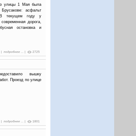
ию улицы 1 Мая была
 Брусакове: асфальт
 В текущем году у
 современная дорога,
бусная остановка и
0 |
подробнее ...
|
2725
редоставило вышку
абот. Проезд по улице
9 |
подробнее ...
|
1801