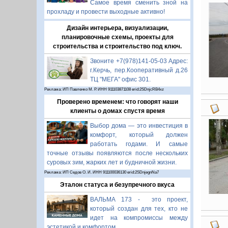
Самое время сменить зной на
прохладу и провести выходные активно!
Дизайн интерьера, визуализации,
планировочные схемы, проекты для
строительства и строительство под ключ.
Звоните +7(978)141-05-03 Адрес:
г.Керчь, пер.Кооперативный д.26
ТЦ "МЕГА" офис 301.
Реклама: ИП Павленко М. Р. ИНН 911103871108 erid:2SDnjcRB4xz
Проверено временем: что говорят наши
клиенты о домах спустя время
Выбор дома — это инвестиция в
комфорт, который должен
работать годами. И самые
точные отзывы появляются после нескольких
суровых зим, жарких лет и будничной жизни.
Реклама: ИП Седов О. И. ИНН 911100036130 erid:2SDnjegnNa7
Эталон статуса и безупречного вкуса
ВАЛЬМА 173 - это проект,
который создан для тех, кто не
идет на компромиссы между
эстетикой и комфортом.