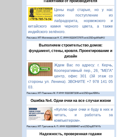
Памятники от производителя
Цены ещё старые, но у нас
новое поступление из
лабрадорита, норвежского и
китайского камня черного цвета, а также
индийского зелёного.
Реклама: ИП Миляновская Н. С. ИНН:911104727675 erid:2SDnjeWbdHU
Выполняем строительство домов:
фундамент, стены, кровля. Проектирование и
дизайн
Ждем Вас по адресу: г. Керчь,
Кооперативный пер., 26, "МЕГА"
центр, офис 301 (3й этаж со
стороны ул. Ленина). ЗВОНИТЕ +7 978 141 05
03.
Реклама: ИП Павленко М. Р. ИНН 911103871108 erid:2SDnjesXBWa
Ошибка №4. Одни очки на все случаи жизни
«Куплю одни очки и буду в них и
читать, и работать за
компьютером».
Реклама: ИП Третьяков А. П. ИНН 911100089407 erid:2SDnjd5TWYb
Надежность, проверенная годами