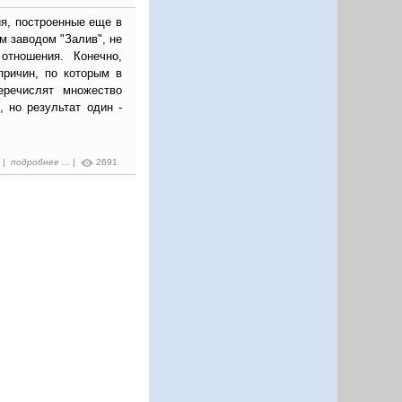
я, построенные еще в
 заводом "Залив", не
отношения. Конечно,
причин, по которым в
речислят множество
 но результат один -
9 |
подробнее ...
|
2691