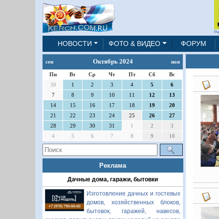
Ре
НОВОСТИ
ФОТО & ВИДЕО
ФОРУМ
Октябрь 2024
сен
ноя
Пн
Вт
Ср
Чт
Пт
Сб
Вс
30
1
2
3
4
5
6
7
8
9
10
11
12
13
14
15
16
17
18
19
20
21
22
23
24
25
26
27
28
29
30
31
1
2
3
4
5
6
7
8
9
10
Реклама
Дачные дома, гаражи, бытовки
Изготовление дачных и гостевых
домов, хозяйственных блоков,
бытовок, гаражей, навесов,