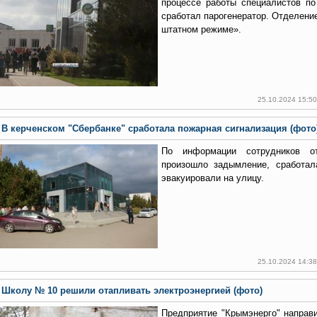
процессе работы специалистов по
сработал парогенератор. Отделени
штатном режиме».
25.10.2024 15:5
В керченском "Сбербанке" сработала пожарная сигнализация (фото
По информации сотрудников от
произошло задымление, сработал
эвакуировали на улицу.
25.10.2024 14:3
Школу № 10 решили отапливать электроэнергией (фото)
Предприятие "Крымэнерго" направ