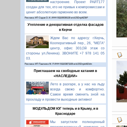
настроение. Проект РАЙТ177
создан для тех, кто не привык к компромиссам и
ценит абсолютную гармонию во всем.
Реклама: ИП Седов О. И. ИНН 911100036130 erid:2SDnjd4Z8iP
Утепление и декоративная отделка фасадов
в Керчи
Ждем Вас по адресу: г.Керчь,
Кооперативный пер., 26, "МЕГА"
центр, офис 301(3й этаж со
стороны ул.Ленина). ЗВОНИТЕ +7 978 141 05
03.
Реклама: ИП Павленко М. Р. ИНН 911103871108 erid:2SDnjehADdm
Приглашаем на свободные катания в
«НАСЛЕДИИ»
Лето в разгаре, а у нас на льду
всегда свежо и комфортно.
Самое время сменить зной на
прохладу и провести выходные активно!
МОДУЛЬДОМ ЮГ теперь и в Крыму, и в
Краснодаре
Мы запустили полноценный