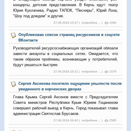
концерты, детские представления. В Керчь едут: театр
Юрия Куклачева, Радио ТАПОК, "Песняры", Юрий Лоза,
"Шоу под дождем" и другие.
27.06.2024 10:27 |
подробнее ...
|
1566
Опубликован список страниц ресурсников в соцсети
ВКонтакте
Руководителей ресурсоснабжающих организаций обязали
завести аккаунты в социальных сетях. Ожидается, что
таким образом проблемы, возникающие у потребителей,
будут решаться быстрее.
27.06.2024 10:21 |
подробнее ...
|
1576
Сергея Аксенова посетило ощущение унылости после
увиденного в керченских дворах
Глава Крыма Сергей Аксенов вместе с Председателем
Совета министров Республики Крым Юрием Гоцанюком
совершил рабочий выезд в Керчь. Город показывал глава
администрации Святослав Брусаков.
27.06.2024 09:40 |
подробнее ...
|
2585