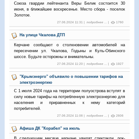
Союза гвардии лейтенанта Веры Белик состоится 30
июня, в ближайшее воскресенье. Место сбора - поселок
Золотое.
27.06.2024 11:31 |
подробнее ...
|
1760
На улице Чкалова ДТП
Керчане сообщают о столкновении автомобилей на
пересечении ул. Чкалова, Годыны и Куль-Обинского
шоссе. Будьте осторожны и внимательны.
27.06.2024 11:20 |
подробнее ...
|
1927
"Крымэнерго" объявило о повышении тарифов на
электроэнергию
С 1 июля 2024 года на территории полуострова вступят в
силу новые тарифы на потребленную электроэнергию для
населения и приравненных к нему категорий
потребителей.
27.06.2024 11:06 |
подробнее ...
|
2606
Афиша ДК "Корабел" на июль
В следующем месяце керчане увидят спектакли, рок-