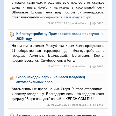
в наших квартирах и ощутить всю прелесть от скачков
дома и визга фур", - написала в социальной сети
ВКонтакте Ксюша Гежа под постом сити-менеджера,
приглашающего
присоединиться к прямому эфиру
.
27.06.2024 14:25 |
подробнее ...
|
3867
К благоустройству Приморского парка приступят в
2025 году
Напомним, жителям Республики Крым была предложена
21 общественная территория для благоустройства в
городах: Армянск, Бахчисарай, Евпатория, Керчь,
Красноперекопск, Симферополь и Ялта.
27.06.2024 13:39 |
подробнее ...
|
2096
Бюро находок Керчи: нашелся владелец
автомобильных прав
Автомобильные права на имя Игоря Рытова отправились
к своему владельцу. Благодарим всех, кто поддерживает
рубрику "Бюро находок" на сайте KERCH.COM.RU !
27.06.2024 13:34 |
подробнее ...
|
1342
Аксенов просит керченских депутатов вынести