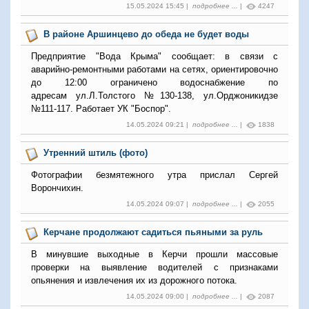
15.05.2024 15:45 |
подробнее ...
|
4247
В районе Аршинцево до обеда не будет воды
Предприятие "Вода Крыма" сообщает: в связи с
аварийно-ремонтными работами на сетях, ориентировочно
до 12:00 ограничено водоснабжение по
адресам ул.Л.Толстого №130-138, ул.Орджоникидзе
№111-117. Работает УК "Боспор".
14.05.2024 09:21 |
подробнее ...
|
1838
Утренний штиль (фото)
Фотографии безмятежного утра прислал Сергей
Ворончихин.
14.05.2024 09:07 |
подробнее ...
|
2055
Керчане продолжают садиться пьяными за руль
В минувшие выходные в Керчи прошли массовые
проверки на выявление водителей с признаками
опьянения и извлечения их из дорожного потока.
14.05.2024 09:00 |
подробнее ...
|
2087