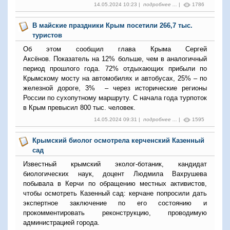
14.05.2024 10:23 |
подробнее ...
|
1786
В майские праздники Крым посетили 266,7 тыс.
туристов
Об этом сообщил глава Крыма Сергей
Аксёнов. Показатель на 12% больше, чем в аналогичный
период прошлого года. 72% отдыхающих прибыли по
Крымскому мосту на автомобилях и автобусах, 25% – по
железной дороге, 3% – через исторические регионы
России по сухопутному маршруту. С начала года турпоток
в Крым превысил 800 тыс. человек.
14.05.2024 09:31 |
подробнее ...
|
1595
Крымский биолог осмотрела керченский Казенный
сад
Известный крымский эколог-ботаник, кандидат
биологических наук, доцент Людмила Вахрушева
побывала в Керчи по обращению местных активистов,
чтобы осмотреть Казенный сад: керчане попросили дать
экспертное заключение по его состоянию и
прокомментировать реконструкцию, проводимую
администрацией города.