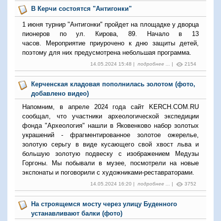
В Керчи состоятся "Антигонки"
1 июня турнир "Антигонки" пройдет на площадке у дворца
пионеров по ул. Кирова, 89. Начало в 13
часов. Мероприятие приурочено к дню защиты детей,
поэтому для них предусмотрена небольшая программа.
14.05.2024 15:48 |
подробнее ...
|
2154
Керченская кладовая пополнилась золотом (фото,
добавлено видео)
Напомним, в апреле 2024 года сайт KERCH.COM.RU
сообщал, что участники археологической экспедиции
фонда "Археология" нашли в Яковенково набор золотых
украшений - фрагментированное золотое ожерелье,
золотую серьгу в виде кусающего свой хвост льва и
большую золотую подвеску с изображением Медузы
Горгоны. Мы побывали в музее, посмотрели на новые
экспонаты и поговорили с художниками-реставраторами.
14.05.2024 16:20 |
подробнее ...
|
3752
На строящемся мосту через улицу Буденного
устанавливают балки (фото)