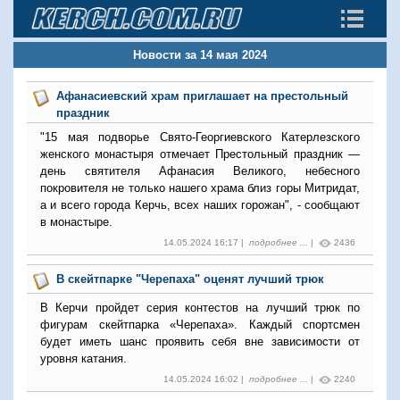
Новости за 14 мая 2024
Афанасиевский храм приглашает на престольный
праздник
"15 мая подворье Свято-Георгиевского Катерлезского
женского монастыря отмечает Престольный праздник —
день святителя Афанасия Великого, небесного
покровителя не только нашего храма близ горы Митридат,
а и всего города Керчь, всех наших горожан", - сообщают
в монастыре.
14.05.2024 16:17 |
подробнее ...
|
2436
В скейтпарке "Черепаха" оценят лучший трюк
В Керчи пройдет серия контестов на лучший трюк по
фигурам скейтпарка «Черепаха». Каждый спортсмен
будет иметь шанс проявить себя вне зависимости от
уровня катания.
14.05.2024 16:02 |
подробнее ...
|
2240