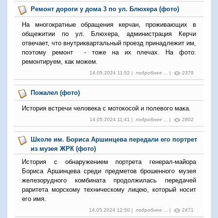
Ремонт дороги у дома 3 по ул. Блюхера (фото)
На многократные обращения керчан, проживающих в
общежитии по ул. Блюхера, администрация Керчи
отвечает, что внутриквартальный проезд принадлежит им,
поэтому ремонт - тоже на их плечах. На фото:
ремонтируем, как можем.
14.05.2024 11:52 |
подробнее ...
|
2379
Пожалел (фото)
История встречи человека с мотокосой и полевого мака.
14.05.2024 11:41 |
подробнее ...
|
2802
Школе им. Бориса Аршинцева передали его портрет
из музея ЖРК (фото)
История с обнаружением портрета генерал-майора
Бориса Аршинцева среди предметов брошенного музея
железорудного комбината продолжилась передачей
раритета морскому техническому лицею, который носит
его имя.
14.05.2024 12:50 |
подробнее ...
|
2471