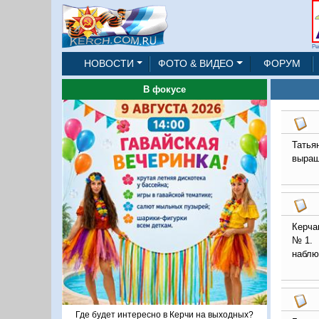
Ре
НОВОСТИ
ФОТО & ВИДЕО
ФОРУМ
В фокусе
Татья
выращ
Керча
№1. П
наблю
Где будет интересно в Керчи на выходных?