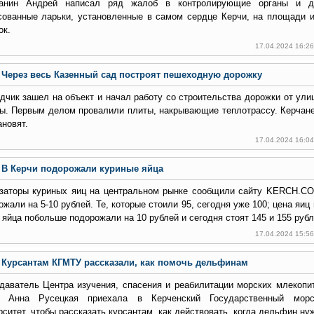
анин Андрей написал ряд жалоб в контролирующие органы и до
сованные ларьки, установленные в самом сердце Керчи, на площади и
ок.
17.04.2024 16:2
Через весь Казенный сад построят пешеходную дорожку
дчик зашел на объект и начал работу со строительства дорожки от ул
ы. Первым делом провалили плиты, накрывающие теплотрассу. Керчане
ановят.
17.04.2024 16:0
В Керчи подорожали куриные яйца
заторы куриных яиц на центральном рынке сообщили сайту KERCH.CO
ожали на 5-10 рублей. Те, которые стоили 95, сегодня уже 100; цена яиц
А яйца побольше подорожали на 10 рублей и сегодня стоят 145 и 155 рубл
17.04.2024 15:5
Курсантам КГМТУ рассказали, как помочь дельфинам
даватель Центра изучения, спасения и реабилитации морских млекоп
 Анна Русецкая приехала в Керченский Государственный морск
рситет, чтобы рассказать курсантам, как действовать, когда дельфин н