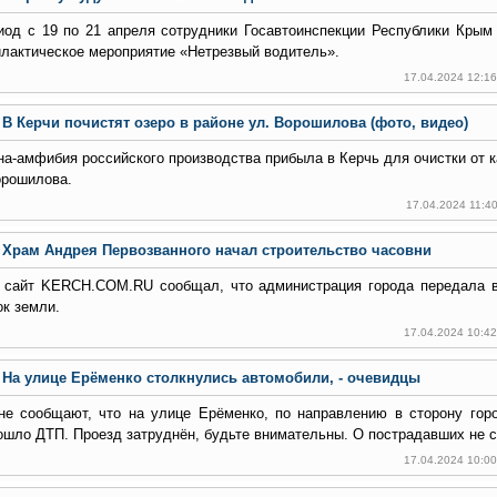
иод с 19 по 21 апреля сотрудники Госавтоинспекции Республики Крым 
лактическое мероприятие «Нетрезвый водитель».
17.04.2024 12:1
В Керчи почистят озеро в районе ул. Ворошилова (фото, видео)
а-амфибия российского производства прибыла в Керчь для очистки от 
орошилова.
17.04.2024 11:4
Храм Андрея Первозванного начал строительство часовни
 сайт KERCH.COM.RU сообщал, что администрация города передала 
ок земли.
17.04.2024 10:4
На улице Ерёменко столкнулись автомобили, - очевидцы
не сообщают, что на улице Ерёменко, по направлению в сторону го
ошло ДТП. Проезд затруднён, будьте внимательны. О пострадавших не 
17.04.2024 10:0