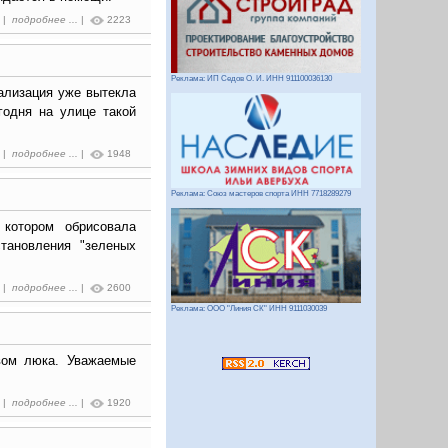
5 |
подробнее ...
|
2223
Реклама: ИП Седов О. И. ИНН 911100036130
ализация уже вытекла
годня на улице такой
7 |
подробнее ...
|
1948
Реклама: Союз мастеров спорта ИНН 7718289279
котором обрисовала
тановления "зеленых
6 |
подробнее ...
|
2600
Реклама: ООО "Линия СК" ИНН 9111030039
вом люка. Уважаемые
1 |
подробнее ...
|
1920