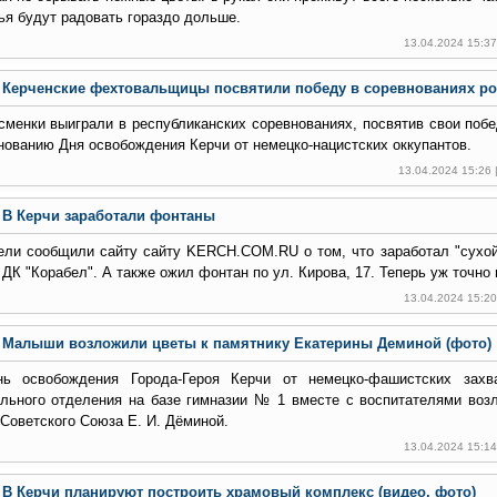
ья будут радовать гораздо дольше.
13.04.2024 15:3
Керченские фехтовальщицы посвятили победу в соревнованиях ро
сменки выиграли в республиканских соревнованиях, посвятив свои поб
нованию Дня освобождения Керчи от немецко-нацистских оккупантов.
13.04.2024 15:26
В Керчи заработали фонтаны
ели сообщили сайту сайту KERCH.COM.RU о том, что заработал "сухо
 ДК "Корабел". А также ожил фонтан по ул. Кирова, 17. Теперь уж точно
13.04.2024 15:2
Малыши возложили цветы к памятнику Екатерины Деминой (фото)
ь освобождения Города-Героя Керчи от немецко-фашистских захва
льного отделения на базе гимназии № 1 вместе с воспитателями воз
 Советского Союза Е. И. Дёминой.
13.04.2024 15:1
В Керчи планируют построить храмовый комплекс (видео, фото)