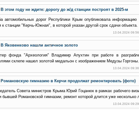
В этом году не ждите: дорогу до ж/д станции построят в 2025-м
а автомобильных дорог Республики Крым опубликовала информацию 
и к станции "Керчь-Южная", в которой указан другой срок сдачи объекта.
13.04.2024 09:5
В Яковенково нашли античное золото
тер фонда "Археология" Владимир Апухтин при работе в разграбл
елями склепе нашел золотой медальон с изображением Медузы Горгоны.
13.04.2024 09:3
Романовскую гимназию в Керчи продолжат ремонтировать (фото)
едатель Совета министров Крыма Юрий Гоцанюк в рамках рабочего визи
и бывшей Романовской гимназии, ремонт которой длится уже несколько л
13.04.2024 09:2