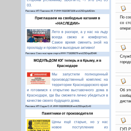
стороны ул.Ленина). ЗВОНИТЕ +7 978 141 05
03.
Реклама: ИП Павленко М. Р. ИНН 911103871108 erid:2SDnjehADdm
По со
Приглашаем на свободные катания в
со ст
«НАСЛЕДИИ»
опера
Лето в разгаре, а у нас на льду
всегда свежо и комфортно.
Самое время сменить зной на
прохладу и провести выходные активно!
Реклама: Союз мастеров спорта ИНН 7718289279 erid:2SDnje2Eh6K
Служб
МОДУЛЬДОМ ЮГ теперь и в Крыму, и в
город
Краснодаре
Мы запустили полноценный
производственный комплекс на
территории Краснодарского края
Об эт
и готовимся к открытию выставочного дома в
сообщ
Краснодаре, где Вы сможете лично убедиться в
качестве своего будущего дома.
диста
Реклама: ИП Седов О. И. ИНН 911100036130 erid:2SDnjeLEz43
Памятники от производителя
Цены ещё старые, но у нас
новое поступление из
ГУП Р