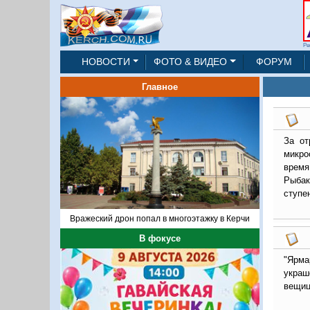
Ре
НОВОСТИ
ФОТО & ВИДЕО
ФОРУМ
Главное
За от
микро
время
Рыбак
ступен
Вражеский дрон попал в многоэтажку в Керчи
В фокусе
"Ярма
украш
вещиц