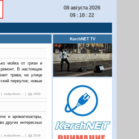
08 августа 2026
09 : 18 : 23
KerchNET TV
ко мойка от грязи и
 ремонт. В настоящее
вает трава; на улице
тский переулок; новые
4 |
подробнее ...
|
2806
ечи и ароматизаторы,
во других интересных
3 |
подробнее ...
|
2538