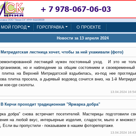
клама: ООО "Линия СК" ИНН 9111030039
МОЙ ГОРОД
ГОРСПРАВКА
О ПРОЕКТЕ
Новости за 13 апреля 2024
Митридатская лестница хочет, чтобы за ней ухаживали (фото)
ремонтированной лестницей нужен постоянный уход. И это не толь
организмов, но и наблюдение за общим состоянием и своевременный
 плитка на Верхней Митридатской вздыбилась, из-под нее прогляды
ова плитка просела, а дырявый водовод сочится вниз, на 1-й Митрида
и кое-где сколоты.
13.04.2024 16:5
В Керчи проходит традиционная "Ярмарка добра"
рка добра" снова встречает посетителей. Мастерицы подготовили св
ения на любой вкус, интерьерные изделия, сладости, мыло и множест
. Если вы пропустили - показываем в нашем фоторепортаже.
13.04.2024 16:4