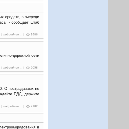
ых средств, в очереди
аса, - сообщает штаб
7 |
подробнее ...
|
1986
улично-дорожной сети
0 |
подробнее ...
|
2058
0. О пострадавших не
людайте ПДД, держите
9 |
подробнее ...
|
2102
лектрооборудования в