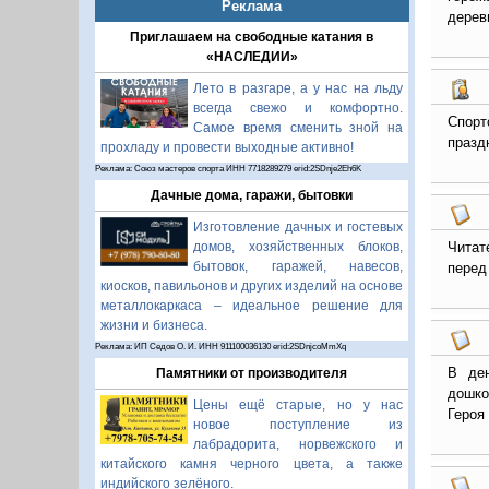
Реклама
дерев
Приглашаем на свободные катания в
«НАСЛЕДИИ»
Лето в разгаре, а у нас на льду
всегда свежо и комфортно.
Спорт
Самое время сменить зной на
празд
прохладу и провести выходные активно!
Реклама: Союз мастеров спорта ИНН 7718289279 erid:2SDnje2Eh6K
Дачные дома, гаражи, бытовки
Изготовление дачных и гостевых
Читат
домов, хозяйственных блоков,
бытовок, гаражей, навесов,
перед
киосков, павильонов и других изделий на основе
металлокаркаса – идеальное решение для
жизни и бизнеса.
Реклама: ИП Седов О. И. ИНН 911100036130 erid:2SDnjcoMmXq
В ден
Памятники от производителя
дошко
Цены ещё старые, но у нас
Героя
новое поступление из
лабрадорита, норвежского и
китайского камня черного цвета, а также
индийского зелёного.