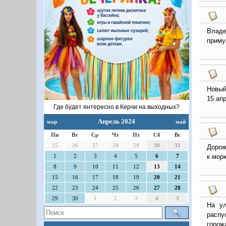
Владе
приму
Новый
15 ап
Где будет интересно в Керчи на выходных?
Апрель 2024
мар
май
Пн
Вт
Ср
Чт
Пт
Сб
Вс
25
26
27
28
29
30
31
Дорож
к мор
1
2
3
4
5
6
7
8
9
10
11
12
13
14
15
16
17
18
19
20
21
22
23
24
25
26
27
28
29
30
1
2
3
4
5
На ул
распу
горож