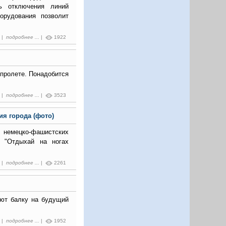
ь отключения линий
орудования позволит
4 |
подробнее ...
|
1922
 пролете. Понадобится
3 |
подробнее ...
|
3523
я города (фото)
 немецко-фашистских
м "Отдыхай на ногах
5 |
подробнее ...
|
2261
ают балку на будущий
1 |
подробнее ...
|
1952