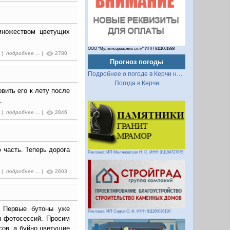
множеством цветущих
ООО "Мультисервисные сети" ИНН 9111001888
7 |
подробнее ...
|
2780
Прогноз погоды
Подробнее о погоде в Керчи на 2 недели
Погода в Керчи
вить его к лету после
.
6 |
подробнее ...
|
2846
 часть. Теперь дорога
Реклама: ИП Миляновская Н. С. ИНН 911104727675
9 |
подробнее ...
|
2603
. Первые бутоны уже
Реклама: ИП Седов О. И. ИНН 911100036130
я фотосессий. Просим
сов, а буйно цветущие