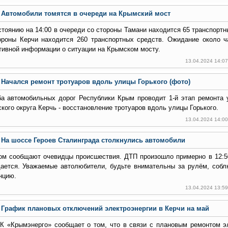
Автомобили томятся в очереди на Крымский мост
стоянию на 14:00 в очереди со стороны Тамани находится 65 транспортн
ороны Керчи находится 260 транспортных средств. Ожидание около ч
тивной информации о ситуации на Крымском мосту.
13.04.2024 14:0
Начался ремонт тротуаров вдоль улицы Горького (фото)
а автомобильных дорог Республики Крым проводит 1-й этап ремонта 
ского округа Керчь - восстановление тротуаров вдоль улицы Горького.
13.04.2024 14:0
На шоссе Героев Сталинграда столкнулись автомобили
ом сообщают очевидцы происшествия. ДТП произошло примерно в 12:5
ается. Уважаемые автолюбители, будьте внимательны за рулём, соб
нцию.
13.04.2024 13:5
График плановых отключений электроэнергии в Керчи на май
К «Крымэнерго» сообщает о том, что в связи с плановым ремонтом э