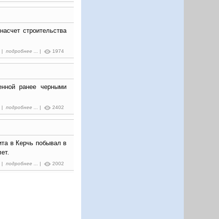
насчет строительства
6 |
подробнее ...
|
1974
енной ранее черными
6 |
подробнее ...
|
2402
та в Керчь побывал в
ет.
9 |
подробнее ...
|
2002