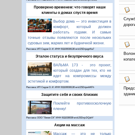
Проверено временем: что говорят наши
клиенты о домах спустя время
Служб
Выбор дома — это инвестиция в
дорог
комфорт, который должен
работать годами. И самые
точные отзывы появляются после нескольких
суровых зим, жарких лет и будничной жизни.
Реклама: ИП Седов О. И. ИНН 911100036130 erid:2SDnjegnNa7
Волон
Эталон статуса и безупречного вкуса
копат
ВАЛЬМА 173 - это проект,
который создан для тех, кто не
идет на компромиссы между
эстетикой и комфортом.
Предс
Реклама: ИП Седов О. И. ИНН 911100036130 erid:2SDnjenhKFh
здани
Защитите себя и своих близких
Поклейте противоосколочную
пленку!
Реклама: ООО "Линия СК" ИНН 9111030039 erid:2SDnjcDQahY
Акции на массаж
Массаж — это не только