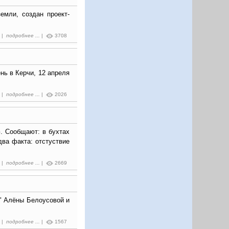
емли, создан проект-
.
6 |
подробнее ...
|
3708
нь в Керчи, 12 апреля
9 |
подробнее ...
|
2026
. Сообщают: в бухтах
два факта: отстуствие
3 |
подробнее ...
|
2669
" Алёны Белоусовой и
2 |
подробнее ...
|
1567