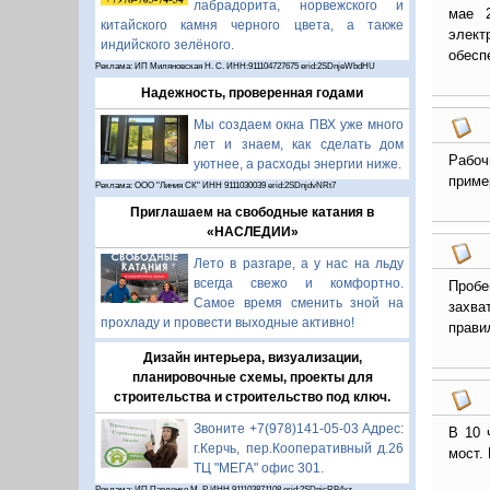
лабрадорита, норвежского и
мае 
китайского камня черного цвета, а также
элект
индийского зелёного.
обесп
Реклама: ИП Миляновская Н. С. ИНН:911104727675 erid:2SDnjeWbdHU
Надежность, проверенная годами
Мы создаем окна ПВХ уже много
лет и знаем, как сделать дом
Рабоч
уютнее, а расходы энергии ниже.
приме
Реклама: ООО "Линия СК" ИНН 9111030039 erid:2SDnjdvNRt7
Приглашаем на свободные катания в
«НАСЛЕДИИ»
Лето в разгаре, а у нас на льду
всегда свежо и комфортно.
Пробе
Самое время сменить зной на
захва
прохладу и провести выходные активно!
прави
Дизайн интерьера, визуализации,
планировочные схемы, проекты для
строительства и строительство под ключ.
Звоните +7(978)141-05-03 Адрес:
В 10 
г.Керчь, пер.Кооперативный д.26
мост.
ТЦ "МЕГА" офис 301.
Реклама: ИП Павленко М. Р. ИНН 911103871108 erid:2SDnjcRB4xz