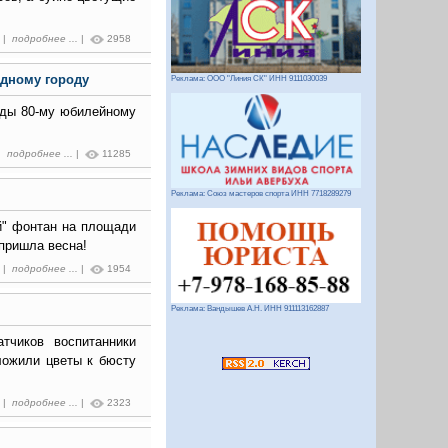
7 |
подробнее ...
|
2958
дному городу
Реклама: ООО "Линия СК" ИНН 9111030039
еды 80-му юбилейному
 |
подробнее ...
|
11285
Реклама: Союз мастеров спорта ИНН 7718289279
й" фонтан на площади
 пришла весна!
0 |
подробнее ...
|
1954
Реклама: Вандышев А.Н. ИНН 911113162887
тчиков воспитанники
ложили цветы к бюсту
4 |
подробнее ...
|
2323