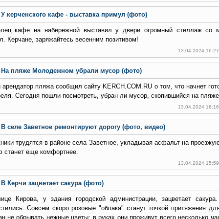
У керченского кафе - выставка примул (фото)
лец кафе на набережной выставил у двери огромный стеллаж со 
л. Керчане, заряжайтесь весенним позитивом!
13.04.2024 16:2
На пляже Молодежном убрали мусор (фото)
 арендатор пляжа сообщил сайту KERCH.COM.RU о том, что начнет гото
реля. Сегодня пошли посмотреть, убран ли мусор, скопившийся на пляже
13.04.2024 16:1
В селе Заветное ремонтируют дорогу (фото, видео)
ники трудятся в районе села Заветное, укладывая асфальт на проезжую
ю станет еще комфортнее.
13.04.2024 15:5
В Керчи зацветает сакура (фото)
ице Кирова, у здания городской администрации, зацветает сакура
стились. Совсем скоро розовые "облака" станут точкой притяжения дл
ан не обрывать нежные цветы: в руках они проживут всего несколько ча