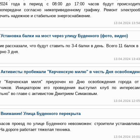
2024 года в период с 08:00 до 17:00 часов будут происходит
ропередачи согласно нижеприведенному графику. Ремонт электрооб
ечить надежное и стабильное энергоснабжение.
13.04.2024 13:5
Установка балки на мост через улицу Буденного (фото, видео)
ие рассказали, что будут ставить по 3-4 балки в день. Всего 11 балок в
рно 3 дня.
13.04.2024 13:4
Активисты пробежали "Керченскую милю" в честь Дня освобождени
г "Керченская миля" приурочен ко Дню освобождения города от
тчиков. Инициатором его проведения выступил клуб по интереса
льно" во главе с активистом Дмитрием Симаковым.
13.04.2024 12:0
Внимание! Улица Буденного перекрыта
часов проезд по улице Буденного невозможен: строители устанавлив
 На дороге работает тяжелая техника.
13.04.2024 10:0