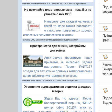
Реклама: ИП Миляновская Н. С. ИНН:911104727675 erid:2SDnjeWbdHU
Под б
Не покупайте пластиковые окна - пока Вы не
визуа
узнаете о них ВСЁ
Наверное уже каждый человек в
какой то мере может рассказать
о таких уже привычных и хорошо
известных всем пластиковых окнах.
Публи
1944 г
Реклама: ООО "Линия СК" ИНН 9111030039 erid:2SDnjccooQW
Пространство для жизни, которой вы
достойны
Архитектура формирует наши
привычки, а интерьер задает
Керча
настроение. Проект РАЙТ177
Генер
создан для тех, кто не привык к компромиссам и
тюльп
ценит абсолютную гармонию во всем.
Реклама: ИП Седов О. И. ИНН 911100036130 erid:2SDnjd4Z8iP
Утепление и декоративная отделка фасадов
в Керчи
Подел
Ждем Вас по адресу: г.Керчь,
Вадим
Кооперативный пер., 26, "МЕГА"
центр, офис 301(3й этаж со