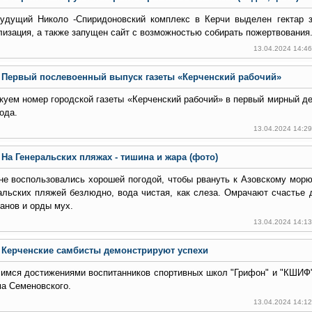
удущий Николо -Спиридоновский комплекс в Керчи выделен гектар з
лизация, а также запущен сайт с возможностью собирать пожертвования
13.04.2024 14:4
Первый послевоенный выпуск газеты «Керченский рабочий»
куем номер городской газеты «Керченский рабочий» в первый мирный де
ода.
13.04.2024 14:2
На Генеральских пляжах - тишина и жара (фото)
не воспользовались хорошей погодой, чтобы рвануть к Азовскому морю
альских пляжей безлюдно, вода чистая, как слеза. Омрачают счастье 
анов и орды мух.
13.04.2024 14:1
Керченские самбисты демонстрируют успехи
имся достижениями воспитанников спортивных школ "Грифон" и "КШИФ
а Семеновского.
13.04.2024 14:1