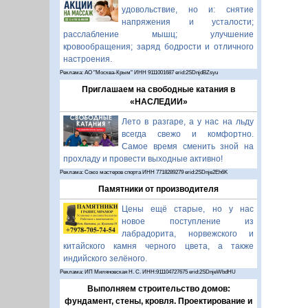
удовольствие, но и: снятие
напряжения и усталости;
расслабление мышц; улучшение
кровообращения; заряд бодрости и отличного
настроения.
Реклама: АО "Москва-Крым" ИНН 9111001687 erid:2SDnjdBZsyu
Приглашаем на свободные катания в
«НАСЛЕДИИ»
Лето в разгаре, а у нас на льду
всегда свежо и комфортно.
Самое время сменить зной на
прохладу и провести выходные активно!
Реклама: Союз мастеров спорта ИНН 7718289279 erid:2SDnje2Eh6K
Памятники от производителя
Цены ещё старые, но у нас
новое поступление из
лабрадорита, норвежского и
китайского камня черного цвета, а также
индийского зелёного.
Реклама: ИП Миляновская Н. С. ИНН:911104727675 erid:2SDnjeWbdHU
Выполняем строительство домов:
фундамент, стены, кровля. Проектирование и