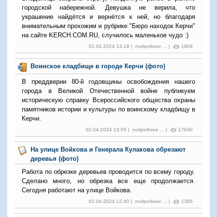
городской набережной. Девушка не верила, что
украшение найдётся и вернётся к ней, но благодаря
внимательным прохожим и рубрике "Бюро находок Керчи"
на сайте KERCH.COM.RU, случилось маленькое чудо :)
02.04.2024 13:18 |
подробнее ...
|
1909
Воинское кладбище в городе Керчи (фото)
В преддверии 80-й годовщины освобождения нашего
города в Великой Отечественной войне публикуем
историческую справку Всероссийского общества охраны
памятников истории и культуры по воинскому кладбищу в
Керчи.
02.04.2024 13:05 |
подробнее ...
|
17640
На улице Войкова и Генерала Кулакова обрезают
деревья (фото)
Работа по обрезке деревьев проводится по всему городу.
Сделано много, но обрезка все еще продолжается.
Сегодня работают на улице Войкова.
02.04.2024 12:40 |
подробнее ...
|
1395