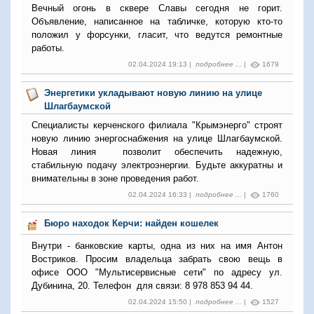
Вечный огонь в сквере Славы сегодня не горит.
Объявление, написанное на табличке, которую кто-то
положил у форсунки, гласит, что ведутся ремонтные
работы.
02.04.2024 19:13 |
подробнее ...
|
1679
Энергетики укладывают новую линию на улице
Шлагбаумской
Специалисты керченского филиала "Крымэнерго" строят
новую линию энергоснабжения на улице Шлагбаумской.
Новая линия позволит обеспечить надежную,
стабильную подачу электроэнергии. Будьте аккуратны и
внимательны в зоне проведения работ.
02.04.2024 16:33 |
подробнее ...
|
1760
Бюро находок Керчи: найден кошелек
Внутри - банковские карты, одна из них на имя Антон
Востриков. Просим владельца забрать свою вещь в
офисе ООО "Мультисервисные сети" по адресу ул.
Дубинина, 20. Телефон для связи: 8 978 853 94 44.
02.04.2024 15:50 |
подробнее ...
|
1527