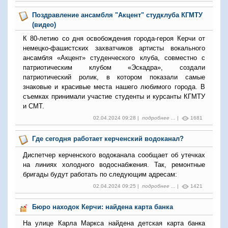
Поздравление ансамбля "Акцент" студклуба КГМТУ
(видео)
К 80-летию со дня освобождения города-героя Керчи от
немецко-фашистских захватчиков артисты вокального
ансамбля «Акцент» студенческого клуба, совместно с
патриотическим клубом «Эскадра», создали
патриотический ролик, в котором показали самые
знаковые и красивые места нашего любимого города. В
съемках принимали участие студенты и курсанты КГМТУ
и СМТ.
02.04.2024 09:28 |
подробнее ...
|
1681
Где сегодня работает керченский водоканал?
Диспетчер керченского водоканала сообщает об утечках
на линиях холодного водоснабжения. Так, ремонтные
бригады будут работать по следующим адресам:
02.04.2024 09:25 |
подробнее ...
|
1421
Бюро находок Керчи: найдена карта банка
На улице Карла Маркса найдена детская карта банка