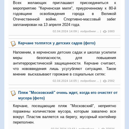
Всех желающих приглашают присоединиться к
мероприятию "Керченская миля", приуроченному к 80-й
годовщине освобождения города в Великой
Отечественной войне. Спортивно-массовый забег
запланирован на 13 апреля 2024 года.
02.04.2024 14:09 |
подробнее ...
|
1683
Керчане толпятся у детских садов (фото)
Напомним, в керченских детских садах и школах усилили
меры безопасности, для повышения
антитеррористической защищенности. Керчане считают,
что нововведения лишь усугубляют ситуацию. Такое
мнение высказывают горожане в социальных сетях:
02.04.2024 14:05 |
подробнее ...
|
2582
Пляж "Московский" очень ждет, когда его очистят от
мусора (фото)
Керчане, посещающие пляж "Московский", неприятно
поражены количеством мусора, которым завалено все
вокруг. Пластик валяется на берегу, мусорный контейнер
переполнен.
02.04.2024 13:43 |
подробнее ...
|
32934