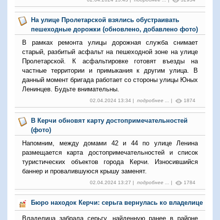
На улице Пролетарской взялись обустраивать
пешеходные дорожки (обновлено, добавлено фото)
В рамках ремонта улицы дорожная служба снимает
старый, разбитый асфальт на пешеходной зоне на улице
Пролетарской. К асфальтировке готовят въезды на
частные территории и примыкания к другим улица. В
данный момент бригада работает со стороны улицы Юных
Ленинцев. Будьте внимательны.
02.04.2024 13:34 |
подробнее ...
|
1874
В Керчи обновят карту достопримечательностей
(фото)
Напомним, между домами 42 и 44 по улице Ленина
размещается карта достопримечательностей и список
туристических объектов города Керчи. Износившийся
баннер и провалившуюся крышу заменят.
02.04.2024 13:27 |
подробнее ...
|
1784
Бюро находок Керчи: серьга вернулась ко владелице
Владелица забрала серьгу, найденную ранее в районе