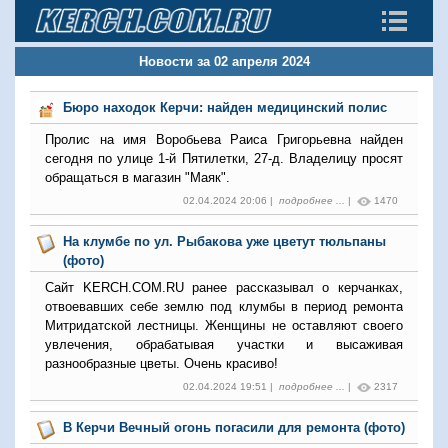
Новости за 02 апреля 2024
Бюро находок Керчи: найден медицинский полис
Пролис на имя Воробьева Раиса Григорьевна найден
сегодня по улице 1-й Пятилетки, 27-д. Владелицу просят
обращаться в магазин "Маяк".
02.04.2024 20:06 |
подробнее ...
|
1470
На клумбе по ул. Рыбакова уже цветут тюльпаны
(фото)
Сайт KERCH.COM.RU ранее рассказывал о керчанках,
отвоевавших себе землю под клумбы в период ремонта
Митридатской лестницы. Женщины не оставляют своего
увлечения, обрабатывая участки и высаживая
разнообразные цветы. Очень красиво!
02.04.2024 19:51 |
подробнее ...
|
2317
В Керчи Вечный огонь погасили для ремонта (фото)