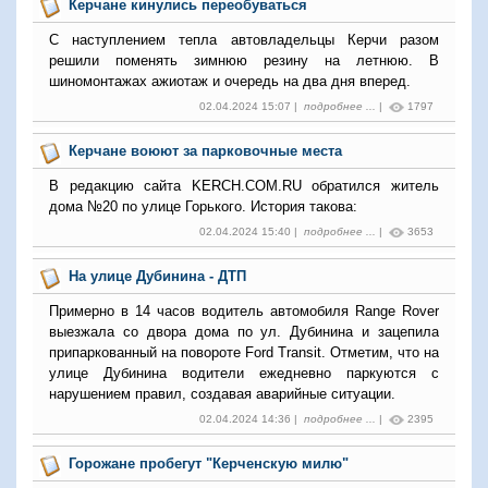
Керчане кинулись переобуваться
С наступлением тепла автовладельцы Керчи разом
решили поменять зимнюю резину на летнюю. В
шиномонтажах ажиотаж и очередь на два дня вперед.
02.04.2024 15:07 |
подробнее ...
|
1797
Керчане воюют за парковочные места
В редакцию сайта KERCH.COM.RU обратился житель
дома №20 по улице Горького. История такова:
02.04.2024 15:40 |
подробнее ...
|
3653
На улице Дубинина - ДТП
Примерно в 14 часов водитель автомобиля Range Rover
выезжала со двора дома по ул. Дубинина и зацепила
припаркованный на повороте Ford Transit. Отметим, что на
улице Дубинина водители ежедневно паркуются с
нарушением правил, создавая аварийные ситуации.
02.04.2024 14:36 |
подробнее ...
|
2395
Горожане пробегут "Керченскую милю"