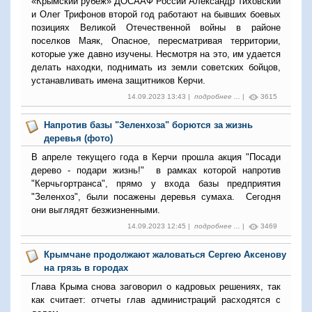
«Крымский рубеж» ДОСААФ России Александр Тиховский
и Олег Трифонов второй год работают на бывших боевых
позициях Великой Отечественной войны в районе
поселков Маяк, Опасное, пересматривая территории,
которые уже давно изучены. Несмотря на это, им удается
делать находки, поднимать из земли советских бойцов,
устанавливать имена защитников Керчи.
14.09.2023 13:43 |
подробнее ...
|
3615
Напротив базы "Зеленхоза" борются за жизнь
деревья (фото)
В апреле текущего года в Керчи прошла акция "Посади
дерево - подари жизнь!" в рамках которой напротив
"Керчьгортранса", прямо у входа базы предприятия
"Зеленхоз", были посажены деревья сумаха. Сегодня
они выглядят безжизненными.
14.09.2023 12:45 |
подробнее ...
|
3469
Крымчане продолжают жаловаться Сергею Аксенову
на грязь в городах
Глава Крыма снова заговорил о кадровых решениях, так
как считает: отчеты глав администраций расходятся с