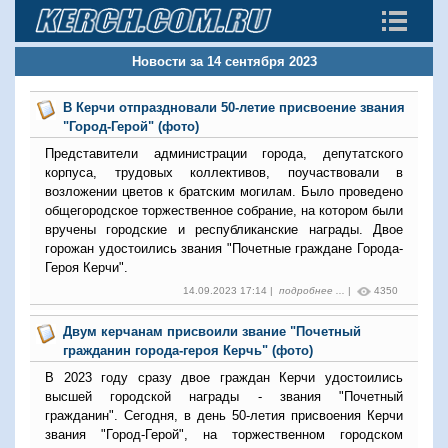
Новости за 14 сентября 2023
В Керчи отпраздновали 50-летие присвоение звания
"Город-Герой" (фото)
Представители администрации города, депутатского
корпуса, трудовых коллективов, поучаствовали в
возложении цветов к братским могилам. Было проведено
общегородское торжественное собрание, на котором были
вручены городские и республиканские награды. Двое
горожан удостоились звания "Почетные граждане Города-
Героя Керчи".
14.09.2023 17:14 |
подробнее ...
|
4350
Двум керчанам присвоили звание "Почетный
гражданин города-героя Керчь" (фото)
В 2023 году сразу двое граждан Керчи удостоились
высшей городской награды - звания "Почетный
гражданин". Сегодня, в день 50-летия присвоения Керчи
звания "Город-Герой", на торжественном городском