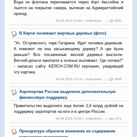
Вода из фонтана переливается через борт бассейна и
льется на покрытие сквера, вытекая на Адмиралтейский
проезд.
04.09.2023 13:48 |
подробнее ...
|
3592
В Керчи поливают мертвые деревья (фото)
"Ул. Островского, парк Гагарина. Идет поливка деревьев.
А поможет ли она засыхающему дереву? А где были
раньше? Все посаженные весной деревья высохли.
Весной деньги закопали а осенью выливают. Где логика?"
- написал сайту KERCH.COM.RU керчанин, увидевший
эту картину.
04.09.2023 13:19 |
подробнее ...
|
3568
Аэропортам России выделили дополнительную
финансовую поддержку
Правительство выделило еще более 2,6 млрд рублей на
поддержку аэропортов на юге и в центре России.
04.09.2023 12:34 |
подробнее ...
|
2371
Прокуратура обратила внимание на содержание
керченских многоэтажек