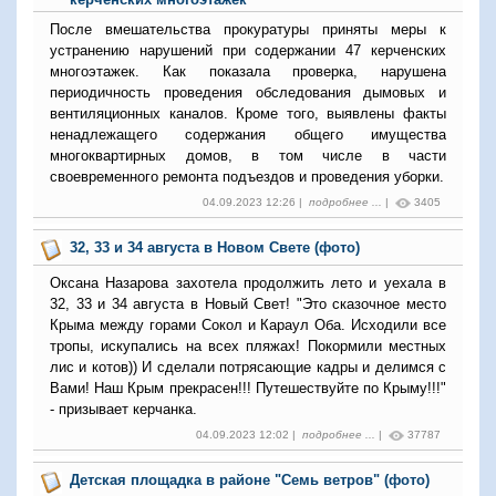
После вмешательства прокуратуры приняты меры к
устранению нарушений при содержании 47 керченских
многоэтажек. Как показала проверка, нарушена
периодичность проведения обследования дымовых и
вентиляционных каналов. Кроме того, выявлены факты
ненадлежащего содержания общего имущества
многоквартирных домов, в том числе в части
своевременного ремонта подъездов и проведения уборки.
04.09.2023 12:26 |
подробнее ...
|
3405
32, 33 и 34 августа в Новом Свете (фото)
Оксана Назарова захотела продолжить лето и уехала в
32, 33 и 34 августа в Новый Свет! "Это сказочное место
Крыма между горами Сокол и Караул Оба. Исходили все
тропы, искупались на всех пляжах! Покормили местных
лис и котов)) И сделали потрясающие кадры и делимся с
Вами! Наш Крым прекрасен!!! Путешествуйте по Крыму!!!"
- призывает керчанка.
04.09.2023 12:02 |
подробнее ...
|
37787
Детская площадка в районе "Семь ветров" (фото)