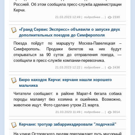
Россией. Об этом сообщила пресс-служба администрации
Керчи.
21.03.2023 12:49 |
подробнее ...
|
2330
«Гранд Сервис Экспресс» объявили о запуске двух
дополнительных поездов до Симферополя
Поезда пойдут по маршруту Москва-Павелецкая –
Симферополь. Продажи билетов на них будут
открываться за 90 суток до отправления поезда, —
сообщили в пресс-службе компании-перевозчика.
21.03.2023 12:22 |
подробнее ...
|
2436
Бюро находок Керчи: керчане нашли хорошего
мальчика
Читатели сообщают: в районе Марат-4 бегала собака
породы маламут без хозяина и ошейника. Возможно,
животное ищут. Фото сделано утром 21 марта.
21.03.2023 11:49 |
подробнее ...
|
3014
Керчане: тротуар забаррикадировали "лодочкой"
На улице Островского людям преграждает путь мусорный