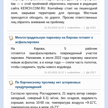
бак — с этой проблемой обратились керчане в редакцию
сайта KERCH.COM.RU. Контейнер стоит на пешеходной
зоне, закрывая территорию для прохода. Местным
приходится обходить по дороге.
Просим ответственных
лиц обратить внимание на проблему.
21.03.2023 11:27 |
подробнее ...
|
2221
Многострадальную парковку на Кирова готовят к
асфальтировке
На Кирова, 5 рабочие
готовятся заасфальтировать поврежденный участок
парковки. Напомним, в июле 2022 года парковку закатали
новым асфальтом, а в конце года — сняли часть полотна,
чтобы соединить трубы нового водовода.
21.03.2023 11:17 |
подробнее ...
|
2517
По Керченскому проливу нет штормовых
предупреждений
Согласно прогнозу Росгидромета, 21 марта ветер северо-
западный, северный 6-11 м/сек, без осадков, видимость
хорошая, волна 10-60 см, температура воздуха +9-11°С,
температура воды в море +6-7°С.