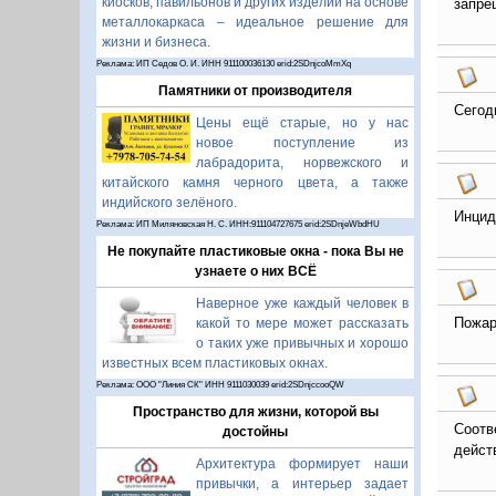
киосков, павильонов и других изделий на основе
запре
металлокаркаса – идеальное решение для
жизни и бизнеса.
Реклама: ИП Седов О. И. ИНН 911100036130 erid:2SDnjcoMmXq
Памятники от производителя
Сегод
Цены ещё старые, но у нас
новое поступление из
лабрадорита, норвежского и
китайского камня черного цвета, а также
индийского зелёного.
Инцид
Реклама: ИП Миляновская Н. С. ИНН:911104727675 erid:2SDnjeWbdHU
Не покупайте пластиковые окна - пока Вы не
узнаете о них ВСЁ
Наверное уже каждый человек в
Пожар
какой то мере может рассказать
о таких уже привычных и хорошо
известных всем пластиковых окнах.
Реклама: ООО "Линия СК" ИНН 9111030039 erid:2SDnjccooQW
Пространство для жизни, которой вы
Соотв
достойны
действ
Архитектура формирует наши
привычки, а интерьер задает