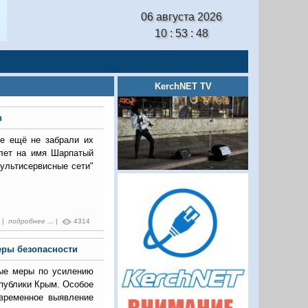
06 августа 2026
10 : 53 : 49
KerchNET TV
в
е ещё не забрали их
илет на имя Шарпатый
ультисервисные сети"
2 |
подробнее ...
|
4314
еры безопасности
ные меры по усилению
публики Крым. Особое
временное выявление