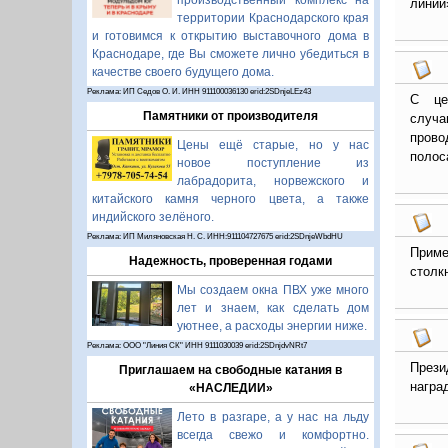
производственный комплекс на
линии»
территории Краснодарского края
и готовимся к открытию выставочного дома в
Краснодаре, где Вы сможете лично убедиться в
качестве своего будущего дома.
Реклама: ИП Седов О. И. ИНН 911100036130 erid:2SDnjeLEz43
С це
Памятники от производителя
случа
прово
Цены ещё старые, но у нас
полос
новое поступление из
лабрадорита, норвежского и
китайского камня черного цвета, а также
индийского зелёного.
Реклама: ИП Миляновская Н. С. ИНН:911104727675 erid:2SDnjeWbdHU
Приме
Надежность, проверенная годами
столк
Мы создаем окна ПВХ уже много
лет и знаем, как сделать дом
уютнее, а расходы энергии ниже.
Реклама: ООО "Линия СК" ИНН 9111030039 erid:2SDnjdvNRt7
Прези
Приглашаем на свободные катания в
награ
«НАСЛЕДИИ»
Лето в разгаре, а у нас на льду
всегда свежо и комфортно.