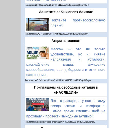
Реклама: ИП Седов О. И. ИНН 911100036130 erid:2SDnjenhKFh
Защитите себя и своих близких
Поклейте противоосколочную
пленку!
Реклама: ООО "Линия СК" ИНН 9111030039 erid:2SDnjcDQahY
Акции на массаж
Массаж — это не только
удовольствие, но и: снятие
напряжения и усталости;
расслабление мышц; улучшение
кровообращения; заряд бодрости и отличного
настроения.
Реклама: АО "Москва-Крым" ИНН 9111001687 erid:2SDnjdBZsyu
Приглашаем на свободные катания в
«НАСЛЕДИИ»
Лето в разгаре, а у нас на льду
всегда свежо и комфортно.
Самое время сменить зной на
прохладу и провести выходные активно!
Реклама: Союз мастеров спорта ИНН 7718289279 erid:2SDnje2Eh6K