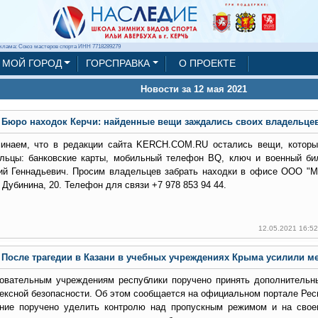
клама: Союз мастеров спорта ИНН 7718289279
МОЙ ГОРОД
ГОРСПРАВКА
О ПРОЕКТЕ
Новости за 12 мая 2021
Бюро находок Керчи: найденные вещи заждались своих владельце
инаем, что в редакции сайта KERCH.COM.RU остались вещи, которы
льцы: банковские карты, мобильный телефон BQ, ключ и военный б
ий Геннадьевич. Просим владельцев забрать находки в офисе ООО "М
 Дубинина, 20. Телефон для связи +7 978 853 94 44.
12.05.2021 16:5
После трагедии в Казани в учебных учреждениях Крыма усилили м
овательным учреждениям республики поручено принять дополнитель
ексной безопасности. Об этом сообщается на официальном портале Рес
ние поручено уделить контролю над пропускным режимом и на свое