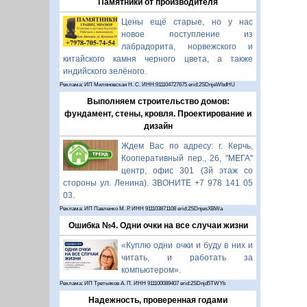
Памятники от производителя
Цены ещё старые, но у нас
новое поступление из
лабрадорита, норвежского и
китайского камня черного цвета, а также
индийского зелёного.
Реклама: ИП Миляновская Н. С. ИНН:911104727675 erid:2SDnjeWbdHU
Выполняем строительство домов:
фундамент, стены, кровля. Проектирование и
дизайн
Ждем Вас по адресу: г. Керчь,
Кооперативный пер., 26, "МЕГА"
центр, офис 301 (3й этаж со
стороны ул. Ленина). ЗВОНИТЕ +7 978 141 05
03.
Реклама: ИП Павленко М. Р. ИНН 911103871108 erid:2SDnjesXBWa
Ошибка №4. Одни очки на все случаи жизни
«Куплю одни очки и буду в них и
читать, и работать за
компьютером».
Реклама: ИП Третьяков А. П. ИНН 911100089407 erid:2SDnjd5TWYb
Надежность, проверенная годами