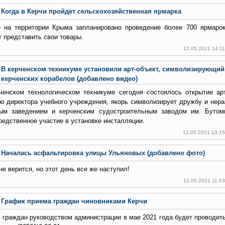
Когда в Керчи пройдет сельскохозяйственная ярмарка
 на территории Крыма запланировано проведение более 700 ярмарок
т представить свои товары.
12.05.2021 14:1
В керченском техникуме установили арт-объект, символизирующий
керченских корабелов (добавлено видео)
ченском технологическом техникуме сегодня состоялось открытие арт
ю директора учебного учреждения, якорь символизирует дружбу и нер
ым заведением и керченским судостроительным заводом им. Бутом
редственное участие в установке инсталляции.
12.05.2021 13:1
Началась асфальтировка улицы Ульяновых (добавлено фото)
не верится, но этот день все же наступил!
12.05.2021 11:5
График приема граждан чиновниками Керчи
 граждан руководством администрации в мае 2021 года будет проводит