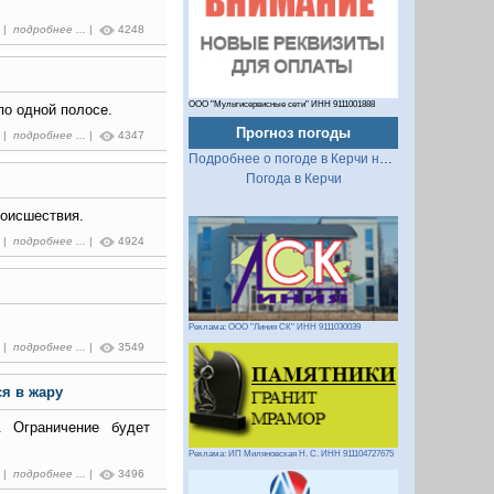
4 |
подробнее ...
|
4248
ООО "Мультисервисные сети" ИНН 9111001888
о одной полосе.
Прогноз погоды
2 |
подробнее ...
|
4347
Подробнее о погоде в Керчи на 2 недели
Погода в Керчи
роисшествия.
5 |
подробнее ...
|
4924
.
Реклама: ООО "Линия СК" ИНН 9111030039
0 |
подробнее ...
|
3549
я в жару
. Ограничение будет
Реклама: ИП Миляновская Н. С. ИНН 911104727675
3 |
подробнее ...
|
3496