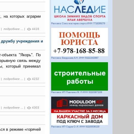
, на которых аграрии
Реклама: Союз мастеров спорта ИНН 7718289279
1 |
подробнее ...
|
4416
 дружбу учреждения и
-объекта "Якорь". По
Реклама: Вандышев А.Н. ИНН 911113162887
азрывную связь между
ы, который принимал
5 |
подробнее ...
|
4232
Реклама: ИП Павленко М. Р. ИНН 911103871108
3 |
подробнее ...
|
4303
Реклама: ИП Седов О. И. ИНН 911100036130
ься в режиме «горячей