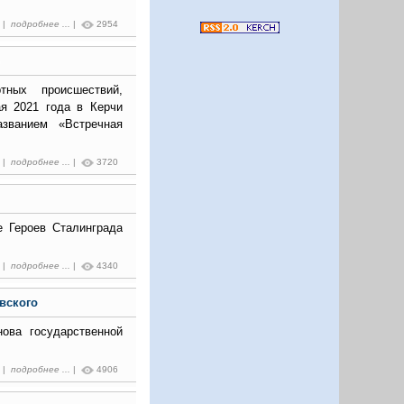
9 |
подробнее ...
|
2954
тных происшествий,
я 2021 года в Керчи
азванием «Встречная
4 |
подробнее ...
|
3720
е Героев Сталинграда
0 |
подробнее ...
|
4340
вского
ова государственной
1 |
подробнее ...
|
4906