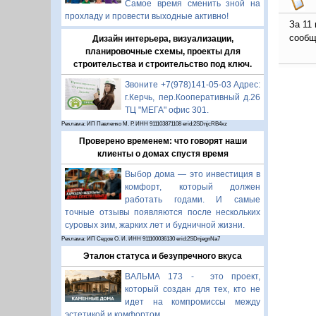
Самое время сменить зной на
прохладу и провести выходные активно!
За 11
сообщ
Дизайн интерьера, визуализации,
планировочные схемы, проекты для
строительства и строительство под ключ.
Звоните +7(978)141-05-03 Адрес:
г.Керчь, пер.Кооперативный д.26
ТЦ "МЕГА" офис 301.
Реклама: ИП Павленко М. Р. ИНН 911103871108 erid:2SDnjcRB4xz
Проверено временем: что говорят наши
клиенты о домах спустя время
Выбор дома — это инвестиция в
комфорт, который должен
работать годами. И самые
точные отзывы появляются после нескольких
суровых зим, жарких лет и будничной жизни.
Реклама: ИП Седов О. И. ИНН 911100036130 erid:2SDnjegnNa7
Эталон статуса и безупречного вкуса
ВАЛЬМА 173 - это проект,
который создан для тех, кто не
идет на компромиссы между
эстетикой и комфортом.