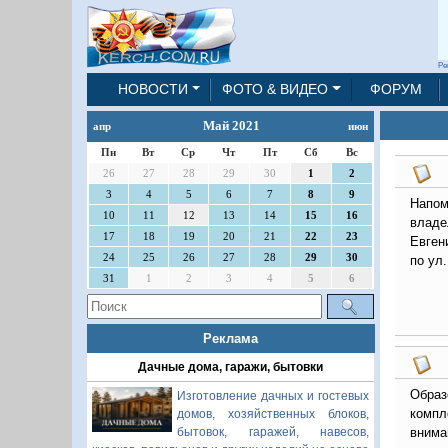
Ре
НОВОСТИ
ФОТО & ВИДЕО
ФОРУМ
Май 2021
апр
июн
Пн
Вт
Ср
Чт
Пт
Сб
Вс
26
27
28
29
30
1
2
3
4
5
6
7
8
9
Напом
10
11
12
13
14
15
16
владе
17
18
19
20
21
22
23
Евген
24
25
26
27
28
29
30
по ул.
31
1
2
3
4
5
6
Реклама
Дачные дома, гаражи, бытовки
Образ
Изготовление дачных и гостевых
компл
домов, хозяйственных блоков,
бытовок, гаражей, навесов,
внима