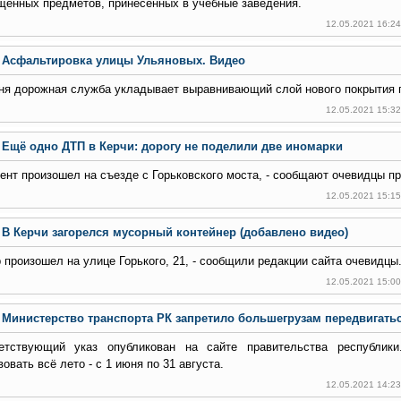
щенных предметов, принесенных в учебные заведения.
12.05.2021 16:2
Асфальтировка улицы Ульяновых. Видео
ня дорожная служба укладывает выравнивающий слой нового покрытия п
12.05.2021 15:3
Ещё одно ДТП в Керчи: дорогу не поделили две иномарки
ент произошел на съезде с Горьковского моста, - сообщают очевидцы п
12.05.2021 15:1
В Керчи загорелся мусорный контейнер (добавлено видео)
 произошел на улице Горького, 21, - сообщили редакции сайта очевидцы
12.05.2021 15:0
Министерство транспорта РК запретило большегрузам передвигатьс
етствующий указ опубликован на сайте правительства республики
овать всё лето - с 1 июня по 31 августа.
12.05.2021 14:2