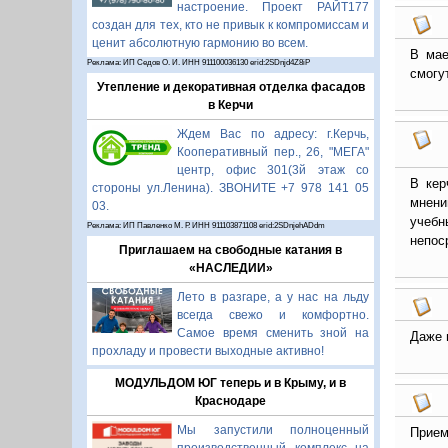
настроение. Проект РАЙТ177
создан для тех, кто не привык к компромиссам и
ценит абсолютную гармонию во всем.
В мае
Реклама: ИП Седов О. И. ИНН 911100036130 erid:2SDnjd4Z8iP
смогу
Утепление и декоративная отделка фасадов
в Керчи
Ждем Вас по адресу: г.Керчь,
Кооперативный пер., 26, "МЕГА"
центр, офис 301(3й этаж со
В кер
стороны ул.Ленина). ЗВОНИТЕ +7 978 141 05
мнени
03.
учебн
Реклама: ИП Павленко М. Р. ИНН 911103871108 erid:2SDnjehADdm
непос
Приглашаем на свободные катания в
«НАСЛЕДИИ»
Лето в разгаре, а у нас на льду
всегда свежо и комфортно.
Самое время сменить зной на
Даже 
прохладу и провести выходные активно!
МОДУЛЬДОМ ЮГ теперь и в Крыму, и в
Краснодаре
Мы запустили полноценный
Прием