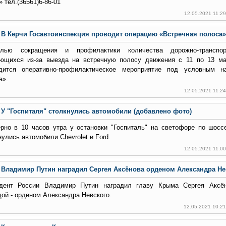
 тел.(36561)6-86-01
12.05.2021 11:2
В Керчи Госавтоинспекция проводит операцию «Встречная полоса»
лью сокращения и профилактики количества дорожно-транспор
ющихся из-за выезда на встречную полосу движения с 11 по 13 ма
дится оперативно-профилактическое мероприятие под условным н
а».
12.05.2021 11:2
У "Госпиталя" столкнулись автомобили (добавлено фото)
рно в 10 часов утра у остановки "Госпиталь" на светофоре по шосс
нулись автомобили Chevrolet и Ford.
12.05.2021 11:0
Владимир Путин наградил Сергея Аксёнова орденом Александра Не
дент России Владимир Путин наградил главу Крыма Сергея Аксён
дой - орденом Александра Невского.
12.05.2021 10:2