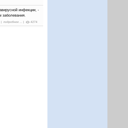
авирусной инфекции, -
м заболевания.
4 |
подробнее ...
|
4274