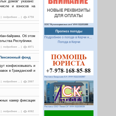
илых домов" указано:
числе и взносов на
9 |
подробнее ...
|
4759
ООО "Мультисервисные сети" ИНН 9111001888
Прогноз погоды
рбан-байрама. Об этом
Подробнее о погоде в Керчи на 2 недели
ельства Республики.
Погода в Керчи
1 |
подробнее ...
|
4971
 Пенсионный фонд
дут конфисковывать и
авок в Гражданский и
Реклама: Вандышев А.Н. ИНН 911113162887
3 |
подробнее ...
|
2897
ижных камер фиксации
Реклама: ООО "Линия СК" ИНН 9111030039
2 |
подробнее ...
|
4092