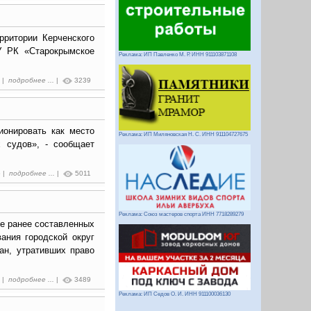
рритории Керченского
АУ РК «Старокрымское
Реклама: ИП Павленко М. Р. ИНН 911103871108
4 |
подробнее ...
|
3239
ионировать как место
Реклама: ИП Миляновская Н. С. ИНН 911104727675
х судов», - сообщает
5 |
подробнее ...
|
5011
Реклама: Союз мастеров спорта ИНН 7718289279
е ранее составленных
ания городской округ
ан, утративших право
9 |
подробнее ...
|
3489
Реклама: ИП Седов О. И. ИНН 911100036130