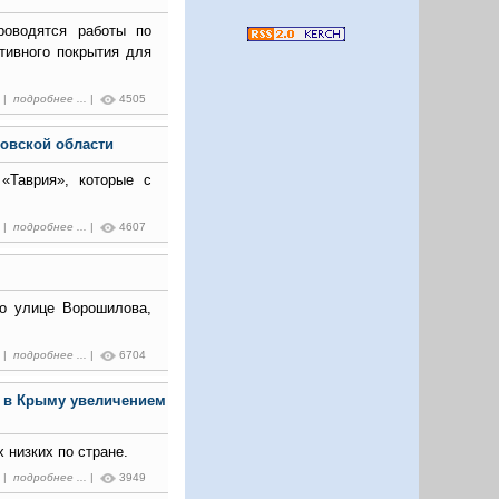
роводятся работы по
тивного покрытия для
2 |
подробнее ...
|
4505
товской области
«Таврия», которые с
8 |
подробнее ...
|
4607
по улице Ворошилова,
9 |
подробнее ...
|
6704
м в Крыму увеличением
 низких по стране.
2 |
подробнее ...
|
3949