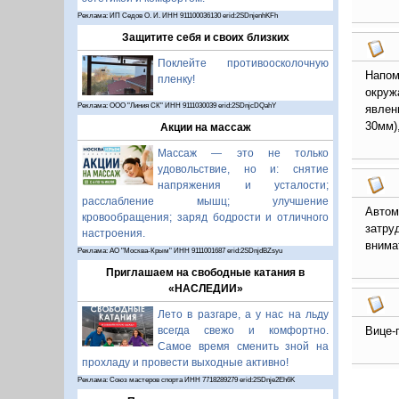
Реклама: ИП Седов О. И. ИНН 911100036130 erid:2SDnjenhKFh
Защитите себя и своих близких
Поклейте противоосколочную
Напом
пленку!
окруж
Реклама: ООО "Линия СК" ИНН 9111030039 erid:2SDnjcDQahY
явлен
30мм),
Акции на массаж
Массаж — это не только
удовольствие, но и: снятие
напряжения и усталости;
расслабление мышц; улучшение
Автом
кровообращения; заряд бодрости и отличного
затр
настроения.
внима
Реклама: АО "Москва-Крым" ИНН 9111001687 erid:2SDnjdBZsyu
Приглашаем на свободные катания в
«НАСЛЕДИИ»
Лето в разгаре, а у нас на льду
всегда свежо и комфортно.
Вице-
Самое время сменить зной на
прохладу и провести выходные активно!
Реклама: Союз мастеров спорта ИНН 7718289279 erid:2SDnje2Eh6K