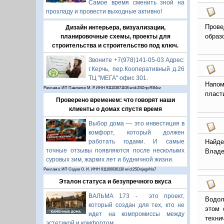
Самое время сменить зной на
прохладу и провести выходные активно!
Прове
Дизайн интерьера, визуализации,
образ
планировочные схемы, проекты для
строительства и строительство под ключ.
Звоните +7(978)141-05-03 Адрес:
г.Керчь, пер.Кооперативный д.26
ТЦ "МЕГА" офис 301.
Напом
Реклама: ИП Павленко М. Р. ИНН 911103871108 erid:2SDnjcRB4xz
пласт
Проверено временем: что говорят наши
клиенты о домах спустя время
Выбор дома — это инвестиция в
комфорт, который должен
работать годами. И самые
Найде
точные отзывы появляются после нескольких
Владе
суровых зим, жарких лет и будничной жизни.
Реклама: ИП Седов О. И. ИНН 911100036130 erid:2SDnjegnNa7
Эталон статуса и безупречного вкуса
ВАЛЬМА 173 - это проект,
Водол
который создан для тех, кто не
этом 
идет на компромиссы между
техни
эстетикой и комфортом.