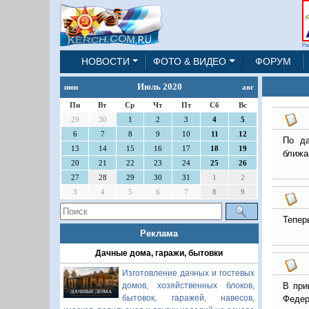
Ре
НОВОСТИ
ФОТО & ВИДЕО
ФОРУМ
Июль 2020
июн
авг
Пн
Вт
Ср
Чт
Пт
Сб
Вс
29
30
1
2
3
4
5
6
7
8
9
10
11
12
По да
13
14
15
16
17
18
19
ближа
20
21
22
23
24
25
26
27
28
29
30
31
1
2
3
4
5
6
7
8
9
Тепер
Реклама
Дачные дома, гаражи, бытовки
Изготовление дачных и гостевых
домов, хозяйственных блоков,
В при
бытовок, гаражей, навесов,
Феде