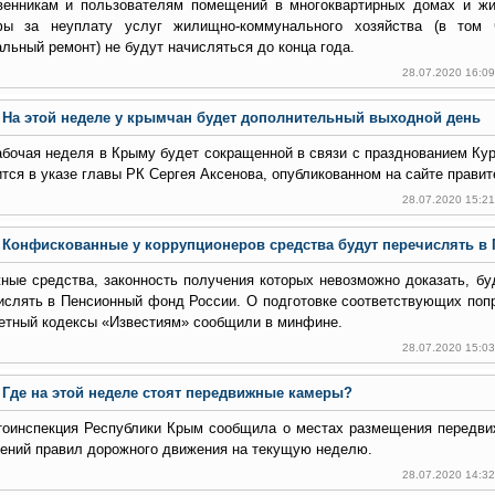
венникам и пользователям помещений в многоквартирных домах и ж
ы за неуплату услуг жилищно-коммунального хозяйства (в том 
альный ремонт) не будут начисляться до конца года.
28.07.2020 16:0
На этой неделе у крымчан будет дополнительный выходной день
абочая неделя в Крыму будет сокращенной в связи с празднованием Ку
ится в указе главы РК Сергея Аксенова, опубликованном на сайте правит
28.07.2020 15:2
Конфискованные у коррупционеров средства будут перечислять в
ные средства, законность получения которых невозможно доказать, бу
ислять в Пенсионный фонд России. О подготовке соответствующих попр
тный кодексы «Известиям» сообщили в минфине.
28.07.2020 15:0
Где на этой неделе стоят передвижные камеры?
тоинспекция Республики Крым сообщила о местах размещения передв
ений правил дорожного движения на текущую неделю.
28.07.2020 14:3