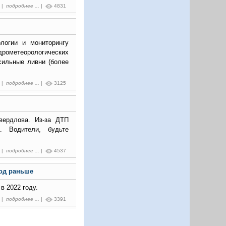
7 |
подробнее ...
|
4831
логии и мониторингу
рометеорологических
сильные ливни (более
6 |
подробнее ...
|
3125
вердлова. Из-за ДТП
. Водители, будьте
7 |
подробнее ...
|
4537
год раньше
в 2022 году.
1 |
подробнее ...
|
3391