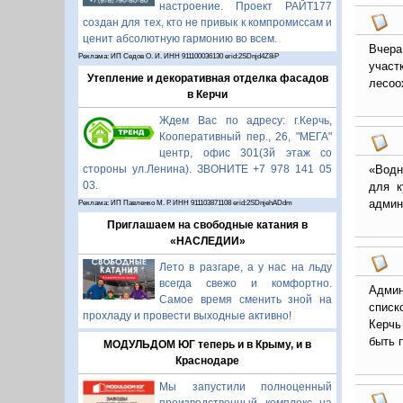
настроение. Проект РАЙТ177
создан для тех, кто не привык к компромиссам и
ценит абсолютную гармонию во всем.
Вчера
Реклама: ИП Седов О. И. ИНН 911100036130 erid:2SDnjd4Z8iP
участ
Утепление и декоративная отделка фасадов
лесоо
в Керчи
Ждем Вас по адресу: г.Керчь,
Кооперативный пер., 26, "МЕГА"
центр, офис 301(3й этаж со
стороны ул.Ленина). ЗВОНИТЕ +7 978 141 05
«Водн
03.
для к
админ
Реклама: ИП Павленко М. Р. ИНН 911103871108 erid:2SDnjehADdm
Приглашаем на свободные катания в
«НАСЛЕДИИ»
Лето в разгаре, а у нас на льду
всегда свежо и комфортно.
Админ
Самое время сменить зной на
списк
прохладу и провести выходные активно!
Керчь
быть 
МОДУЛЬДОМ ЮГ теперь и в Крыму, и в
Краснодаре
Мы запустили полноценный