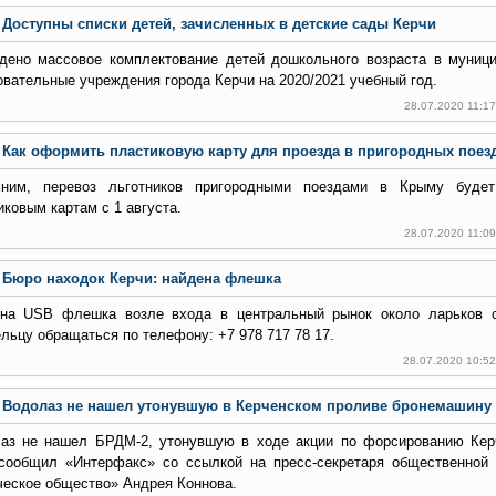
Доступны списки детей, зачисленных в детские сады Керчи
дено массовое комплектование детей дошкольного возраста в муни
овательные учреждения города Керчи на 2020/2021 учебный год.
28.07.2020 11:1
Как оформить пластиковую карту для проезда в пригородных поез
ним, перевоз льготников пригородными поездами в Крыму будет
иковым картам с 1 августа.
28.07.2020 11:0
Бюро находок Керчи: найдена флешка
на USB флешка возле входа в центральный рынок около ларьков с
льцу обращаться по телефону: +7 978 717 78 17.
28.07.2020 10:5
Водолаз не нашел утонувшую в Керченском проливе бронемашину
аз не нашел БРДМ-2, утонувшую в ходе акции по форсированию Кер
сообщил «Интерфакс» со ссылкой на пресс-секретаря общественной 
ческое общество» Андрея Коннова.