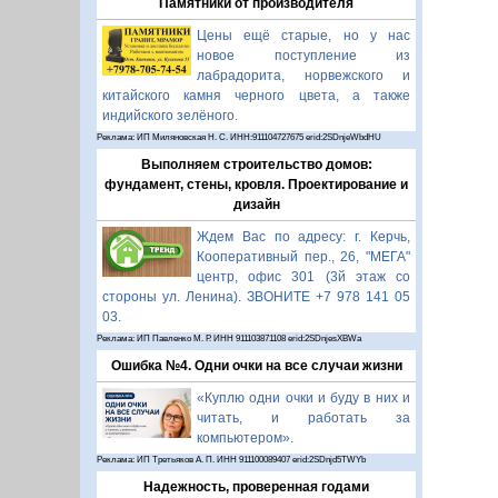
Памятники от производителя
Цены ещё старые, но у нас
новое поступление из
лабрадорита, норвежского и
китайского камня черного цвета, а также
индийского зелёного.
Реклама: ИП Миляновская Н. С. ИНН:911104727675 erid:2SDnjeWbdHU
Выполняем строительство домов:
фундамент, стены, кровля. Проектирование и
дизайн
Ждем Вас по адресу: г. Керчь,
Кооперативный пер., 26, "МЕГА"
центр, офис 301 (3й этаж со
стороны ул. Ленина). ЗВОНИТЕ +7 978 141 05
03.
Реклама: ИП Павленко М. Р. ИНН 911103871108 erid:2SDnjesXBWa
Ошибка №4. Одни очки на все случаи жизни
«Куплю одни очки и буду в них и
читать, и работать за
компьютером».
Реклама: ИП Третьяков А. П. ИНН 911100089407 erid:2SDnjd5TWYb
Надежность, проверенная годами