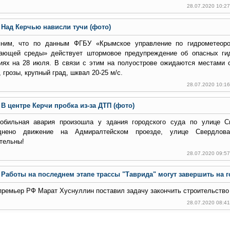
28.07.2020 10:2
Над Керчью нависли тучи (фото)
ним, что по данным ФГБУ «Крымское управление по гидрометеоро
ающей среды» действует штормовое предупреждение об опасных гид
иях на 28 июля. В связи с этим на полуострове ожидаются местами 
 грозы, крупный град, шквал 20-25 м/с.
28.07.2020 10:1
В центре Керчи пробка из-за ДТП (фото)
обильная авария произошла у здания городского суда по улице С
уднено движение на Адмиралтейском проезде, улице Свердлова
тельны!
28.07.2020 09:5
Работы на последнем этапе трассы "Таврида" могут завершить на 
премьер РФ Марат Хуснуллин поставил задачу закончить строительство 
28.07.2020 08:4