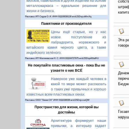
киосков, павильонов и других изделий на основе
собст
металлокаркаса – идеальное решение для
штраф
жизни и бизнеса.
капит
Реклама: ИП Седов О. И. ИНН 911100036130 erid:2SDnjcoMmXq
Памятники от производителя
Цены ещё старые, но у нас
новое поступление из
Эта р
лабрадорита, норвежского и
говор
китайского камня черного цвета, а также
индийского зелёного.
Реклама: ИП Миляновская Н. С. ИНН:911104727675 erid:2SDnjeWbdHU
Не покупайте пластиковые окна - пока Вы не
узнаете о них ВСЁ
Денеж
переч
Наверное уже каждый человек в
Бюдже
какой то мере может рассказать
о таких уже привычных и хорошо
известных всем пластиковых окнах.
Реклама: ООО "Линия СК" ИНН 9111030039 erid:2SDnjccooQW
Пространство для жизни, которой вы
Госав
достойны
наруш
Архитектура формирует наши
привычки, а интерьер задает