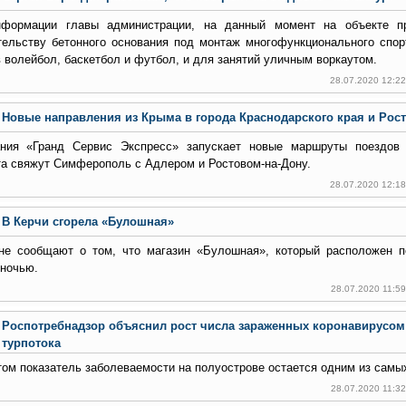
формации главы администрации, на данный момент на объекте п
тельству бетонного основания под монтаж многофункционального спор
в волейбол, баскетбол и футбол, и для занятий уличным воркаутом.
28.07.2020 12:2
Новые направления из Крыма в города Краснодарского края и Рос
ния «Гранд Сервис Экспресс» запускает новые маршруты поездов 
та свяжут Симферополь с Адлером и Ростовом-на-Дону.
28.07.2020 12:1
В Керчи сгорела «Булошная»
не сообщают о том, что магазин «Булошная», который расположен 
 ночью.
28.07.2020 11:5
Роспотребнадзор объяснил рост числа зараженных коронавирусо
турпотока
том показатель заболеваемости на полуострове остается одним из самых
28.07.2020 11:3