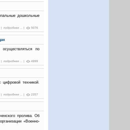
ципальные дошкольные
7 |
подробнее ...
|
5076
дах
 осуществляться по
9 |
подробнее ...
|
4999
 цифровой техникой.
2 |
подробнее ...
|
2357
ченского пролива. Об
организации «Военно-