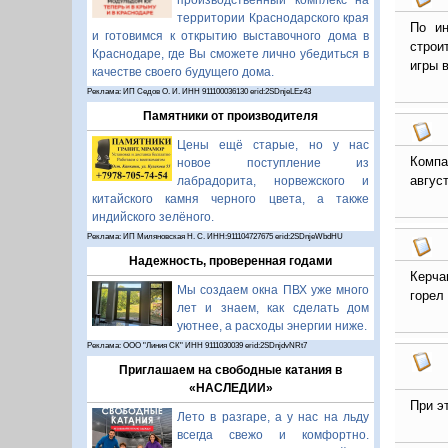
производственный комплекс на
территории Краснодарского края
По ин
и готовимся к открытию выставочного дома в
строи
Краснодаре, где Вы сможете лично убедиться в
игры 
качестве своего будущего дома.
Реклама: ИП Седов О. И. ИНН 911100036130 erid:2SDnjeLEz43
Памятники от производителя
Цены ещё старые, но у нас
Компа
новое поступление из
авгус
лабрадорита, норвежского и
китайского камня черного цвета, а также
индийского зелёного.
Реклама: ИП Миляновская Н. С. ИНН:911104727675 erid:2SDnjeWbdHU
Надежность, проверенная годами
Керча
Мы создаем окна ПВХ уже много
горел
лет и знаем, как сделать дом
уютнее, а расходы энергии ниже.
Реклама: ООО "Линия СК" ИНН 9111030039 erid:2SDnjdvNRt7
Приглашаем на свободные катания в
«НАСЛЕДИИ»
При э
Лето в разгаре, а у нас на льду
всегда свежо и комфортно.