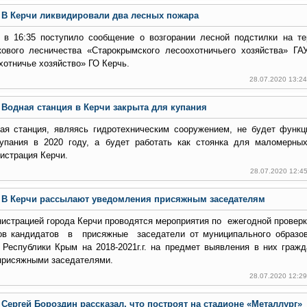
В Керчи ликвидировали два лесных пожара
 в 16:35 поступило сообщение о возгорании лесной подстилки на те
кового лесничества «Старокрымского лесоохотничьего хозяйства» Г
хотничье хозяйство» ГО Керчь.
28.07.2020 13:2
Водная станция в Керчи закрыта для купания
ая станция, являясь гидротехническим сооружением, не будет функц
упания в 2020 году, а будет работать как стоянка для маломерны
истрация Керчи.
28.07.2020 12:4
В Керчи рассылают уведомления присяжным заседателям
истрацией города Керчи проводятся мероприятия по ежегодной проверк
ов кандидатов в присяжные заседатели от муниципального образов
 Республики Крым на 2018-2021г.г. на предмет выявления в них гражд
присяжными заседателями.
28.07.2020 12:2
Сергей Бороздин рассказал, что построят на стадионе «Металлург»