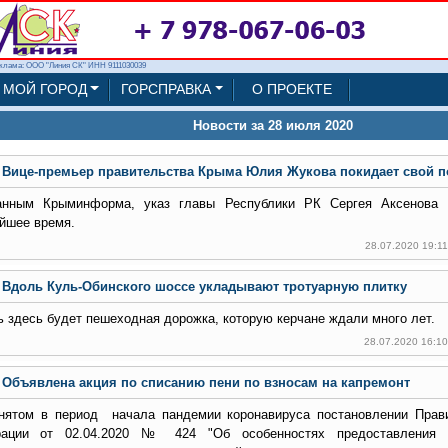
клама: ООО "Линия СК" ИНН 9111030039
МОЙ ГОРОД
ГОРСПРАВКА
О ПРОЕКТЕ
Новости за 28 июля 2020
Вице-премьер правительства Крыма Юлия Жукова покидает свой п
нным Крыминформа, указ главы Республики РК Сергея Аксенова 
йшее время.
28.07.2020 19:1
Вдоль Куль-Обинского шоссе укладывают тротуарную плитку
ь здесь будет пешеходная дорожка, которую керчане ждали много лет.
28.07.2020 16:1
Объявлена акция по списанию пени по взносам на капремонт
нятом в период начала пандемии коронавируса постановлении Прав
рации от 02.04.2020 № 424 "Об особенностях предоставления 