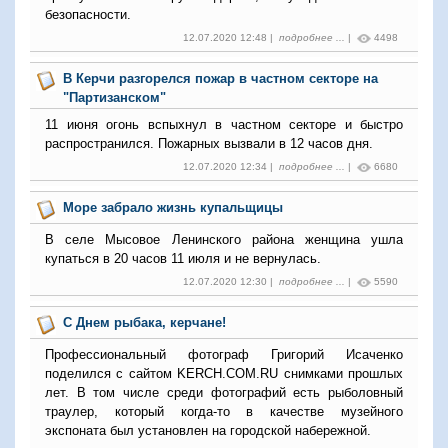
безопасности.
12.07.2020 12:48 |
подробнее ...
|
4498
В Керчи разгорелся пожар в частном секторе на
"Партизанском"
11 июня огонь вспыхнул в частном секторе и быстро
распространился. Пожарных вызвали в 12 часов дня.
12.07.2020 12:34 |
подробнее ...
|
6680
Море забрало жизнь купальщицы
В селе Мысовое Ленинского района женщина ушла
купаться в 20 часов 11 июля и не вернулась.
12.07.2020 12:30 |
подробнее ...
|
5590
С Днем рыбака, керчане!
Профессиональный фотограф Григорий Исаченко
поделился с сайтом KERCH.COM.RU снимками прошлых
лет. В том числе среди фотографий есть рыболовный
траулер, который когда-то в качестве музейного
экспоната был установлен на городской набережной.