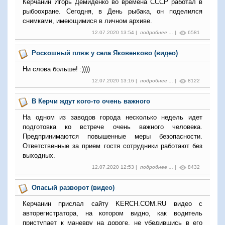
Керчанин Игорь Демиденко во времена СССР работал в
рыбоохране. Сегодня, в День рыбака, он поделился
снимками, имеющимися в личном архиве.
12.07.2020 13:54 |
подробнее ...
|
6581
Роскошный пляж у села Яковенково (видео)
Ни слова больше! :))))
12.07.2020 13:16 |
подробнее ...
|
8122
В Керчи ждут кого-то очень важного
На одном из заводов города несколько недель идет
подготовка ко встрече очень важного человека.
Предпринимаются повышенные меры безопасности.
Ответственные за прием гостя сотрудники работают без
выходных.
12.07.2020 12:53 |
подробнее ...
|
8432
Опасый разворот (видео)
Керчанин прислал сайту KERCH.COM.RU видео с
авторегистратора, на котором видно, как водитель
приступает к маневру на дороге, не убедившись в его