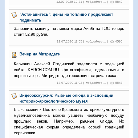
12.07.2020 12:21 |
подробнее ...
|
5842
"Астанавитесь": цены на топливо продолжают
поднимать
Заправить машину топливом марки Аи-95 на ТЭС теперь
стоит 52,90 рубля.
12.07.2020 11:55 |
подробнее ...
|
4595
Вечер на Митридате
Керчанин Алексей Ягодинский поделился с редакцией
сайта KERCH.COM.RU фотографиями, сделанными с
вершины горы Митридат, где горожанин встречал закат.
12.07.2020 11:02 |
подробнее ...
|
5543
Видеоэкскурсия: Рыбные блюда в экспозиции
историко-археологического музея
В экспозициях Восточно-Крымского историко-культурного
музея-заповедника можно увидеть необычную посуду
прошлых веков. Например, рыбные блюда. Их
специфическая форма определена особой традицией
сервировки.