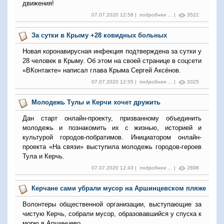
движения!
07.07.2020 12:58 |
подробнее ...
|
3522
За сутки в Крыму +28 ковидных больных
Новая коронавирусная инфекция подтверждена за сутки у
28 человек в Крыму. Об этом на своей странице в соцсети
«ВКонтакте» написал глава Крыма Сергей Аксёнов.
07.07.2020 12:55 |
подробнее ...
|
3325
Молодежь Тулы и Керчи хочет дружить
Дан старт онлайн-проекту, призванному объединить
молодежь и познакомить их с жизнью, историей и
культурой городов-побратимов. Инициатором онлайн-
проекта «На связи» выступила молодежь городов-героев
Тула и Керчь.
07.07.2020 12:43 |
подробнее ...
|
2898
Керчане сами убрали мусор на Аршинцевском пляже
Волонтеры общественной организации, выступающие за
чистую Керчь, собрали мусор, образовавшийся у спуска к
морю в Аршинцево.