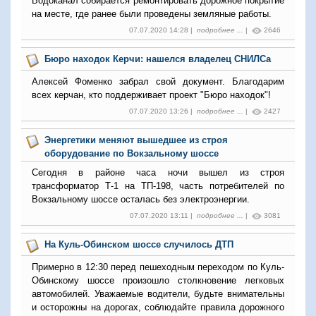
Водоканал собирается ремонтировать дорожное покрытие
на месте, где ранее были проведены земляные работы.
07.07.2020 14:28 |
подробнее ...
|
2646
Бюро находок Керчи: нашелся владелец СНИЛСа
Алексей Фоменко забрал свой документ. Благодарим
всех керчан, кто поддерживает проект "Бюро находок"!
07.07.2020 13:26 |
подробнее ...
|
2427
Энергетики меняют вышедшее из строя
оборудование по Вокзальному шоссе
Сегодня в районе часа ночи вышел из строя
трансформатор Т-1 на ТП-198, часть потребителей по
Вокзальному шоссе осталась без электроэнергии.
07.07.2020 13:11 |
подробнее ...
|
3081
На Куль-Обинском шоссе случилось ДТП
Примерно в 12:30 перед пешеходным переходом по Куль-
Обинскому шоссе произошло столкновение легковых
автомобилей. Уважаемые водители, будьте внимательны
и осторожны на дорогах, соблюдайте правила дорожного