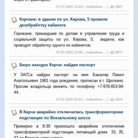
07.07.2020 12:33 |
подробнее ...
|
3927
Керчане: в здании по ул. Кирова, 5 провели
дезобработку кабинета
Горожане, пришедшие по делам в управление труда и
социальной защиты по ул. Кирова, 5, видели, как
проводят обработку одного из кабинетов.
07.07.2020 12:09 |
подробнее ...
|
5577
Бюро находок Керчи: найден паспорт
У ЗАГСа найден паспорт на имя Бакаляр Павел
Анатольевич 1981 года рождения, прописан в г. Щелкино.
Просим владельца звонить по телефону +7-978-853-94-
44..
07.07.2020 10:01 |
подробнее ...
|
2613
В Керчи аварийно отключилась трансформаторная
подстанция по Вокзальному шоссе
Примерно в 8:30 произошло аварийное отключение
трансформаторной подстанции, питающей дома 33, 35,
37 по Вокзальному шоссе.