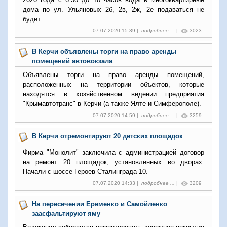
дома по ул. Ульяновых 2б, 2в, 2ж, 2е подаваться не
будет.
07.07.2020 15:39 |
подробнее ...
|
3023
В Керчи объявлены торги на право аренды
помещений автовокзала
Объявлены торги на право аренды помещений,
расположенных на территории объектов, которые
находятся в хозяйственном ведении предприятия
"Крымавтотранс" в Керчи (а также Ялте и Симферополе).
07.07.2020 14:59 |
подробнее ...
|
3259
В Керчи отремонтируют 20 детских площадок
Фирма "Монолит" заключила с администрацией договор
на ремонт 20 площадок, установленных во дворах.
Начали с шоссе Героев Сталинграда 10.
07.07.2020 14:33 |
подробнее ...
|
3209
На пересечении Еременко и Самойленко
заасфальтируют яму