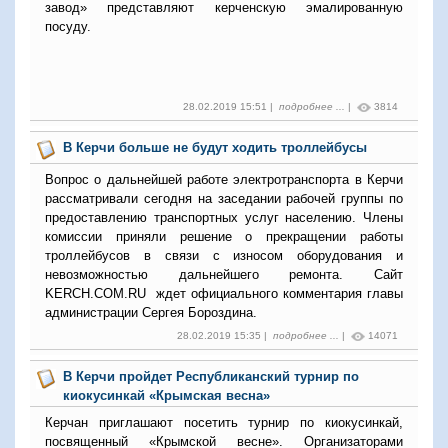
завод» представляют керченскую эмалированную
посуду.
28.02.2019 15:51 |
подробнее ...
|
3814
В Керчи больше не будут ходить троллейбусы
Вопрос о дальнейшей работе электротранспорта в Керчи
рассматривали сегодня на заседании рабочей группы по
предоставлению транспортных услуг населению. Члены
комиссии приняли решение о прекращении работы
троллейбусов в связи с износом оборудования и
невозможностью дальнейшего ремонта. Сайт
KERCH.COM.RU ждет официального комментария главы
администрации Сергея Бороздина.
28.02.2019 15:35 |
подробнее ...
|
14071
В Керчи пройдет Республиканский турнир по
киокусинкай «Крымская весна»
Керчан приглашают посетить турнир по киокусинкай,
посвященный «Крымской весне». Организаторами