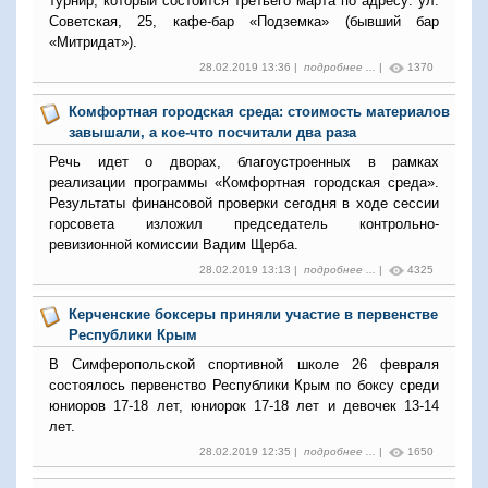
турнир, который состоится третьего марта по адресу: ул.
Советская, 25, кафе-бар «Подземка» (бывший бар
«Митридат»).
28.02.2019 13:36 |
подробнее ...
|
1370
Комфортная городская среда: стоимость материалов
завышали, а кое-что посчитали два раза
Речь идет о дворах, благоустроенных в рамках
реализации программы «Комфортная городская среда».
Результаты финансовой проверки сегодня в ходе сессии
горсовета изложил председатель контрольно-
ревизионной комиссии Вадим Щерба.
28.02.2019 13:13 |
подробнее ...
|
4325
Керченские боксеры приняли участие в первенстве
Республики Крым
В Симферопольской спортивной школе 26 февраля
состоялось первенство Республики Крым по боксу среди
юниоров 17-18 лет, юниорок 17-18 лет и девочек 13-14
лет.
28.02.2019 12:35 |
подробнее ...
|
1650