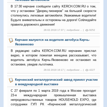
В 17:30 керчане сообщили сайту KERCH.COM.RU о том,
что у остановки "Дворец пионеров" на большой скорости
столкнулись легковые автомобили. Уважаемые водители!
Будьте внимательны и осторожны на дороге! Соблюдайте
правила дорожного движения!
28.02.2019 17:37 |
подробнее ...
|
8252
Керчане жалуются на водителя автобуса Керчь-
Яковенково
В редакцию сайта KERCH.COM.RU керчанин прислал
видео, в котором пожилая женщина рассказывает, что
водитель автобуса Керчь-Яковенково не остановил на
остановке, увидев льготника.
28.02.2019 16:17 |
подробнее ...
|
4227
Керченский металлургический завод принял участие
в международной выставке
С 27 февраля по 1 марта 2019 года в Москве проходит
23-я международная промышленная выставка
непродовольственных товаров HOUSEHOLD EXPO, где
сотрудники ГУП РК «Керченский металлургический