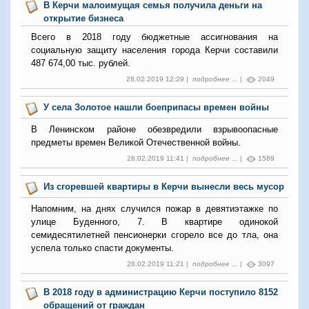
В Керчи малоимущая семья получила деньги на
открытие бизнеса
Всего в 2018 году бюджетные ассигнования на
социальную защиту населения города Керчи составили
487 674,00 тыс. рублей.
28.02.2019 12:29 |
подробнее ...
|
2049
У села Золотое нашли боеприпасы времен войны
В Ленинском районе обезвредили взрывоопасные
предметы времен Великой Отечественной войны.
28.02.2019 11:41 |
подробнее ...
|
1589
Из сгоревшей квартиры в Керчи вынесли весь мусор
Напомним, на днях случился пожар в девятиэтажке по
улице Буденного, 7. В квартире одинокой
семидесятилетней пенсионерки сгорело все до тла, она
успела только спасти документы.
28.02.2019 11:21 |
подробнее ...
|
3097
В 2018 году в администрацию Керчи поступило 8152
обращений от граждан