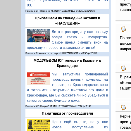
стороны ул.Ленина). ЗВОНИТЕ +7 978 141 05
прест
03.
тяжко
Реклама: ИП Павленко М. Р. ИНН 911103871108 erid:2SDnjehADdm
Приглашаем на свободные катания в
«НАСЛЕДИИ»
Лето в разгаре, а у нас на льду
всегда свежо и комфортно.
По пр
Самое время сменить зной на
движе
прохладу и провести выходные активно!
напра
Реклама: Союз мастеров спорта ИНН 7718289279 erid:2SDnje2Eh6K
МОДУЛЬДОМ ЮГ теперь и в Крыму, и в
Краснодаре
Мы запустили полноценный
В рам
производственный комплекс на
«Воло
территории Краснодарского края
защит
и готовимся к открытию выставочного дома в
Краснодаре, где Вы сможете лично убедиться в
качестве своего будущего дома.
Реклама: ИП Седов О. И. ИНН 911100036130 erid:2SDnjeLEz43
Памятники от производителя
Керче
прест
Цены ещё старые, но у нас
товар
новое поступление из