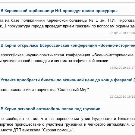
В Керченской горбольнице №1 проведут прием прокуроры
та на базе поликлиники Керченской больницы № 1 им. Н.И. Пирогова
к, 1 прокуратура города проведет прием граждан по вопросам охраны зд
26.02.2019 16:5
В Керчи открылась Всероссийская конференция «Военно-историче
сероссийская научно-практическая конференция «Военно-исторические
ы дискуссионной площадки и кинематографической секции.
26.02.2019 16:1
Успейте приобрести билеты по акционной цене до конца февраля! 
валь психологии и творчества "Солнечный Мир".
26.02.2019 16:1
В Керчи легковой автомобиль попал под грузовик
не сообщают о том, что на пересечении улиц Будённого и Блюхера
портное происшествие с участием грузовика и легкового автомобиля. 
а место ДТП выезжала "Скорая помощь".