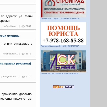
 по адресу: ул. Жени
Реклама: ИП Седов О. И. ИНН 911100036130
оровья.
6 |
подробнее ...
|
2201
ские чтения»
 чтения» открылась с
Реклама: Вандышев А.Н. ИНН 911113162887
7 |
подробнее ...
|
3677
(на правах рекламы)
Реклама: ООО "Линия СК" ИНН 9111030039
6 |
подробнее ...
|
2110
 произошло дорожно-
Очевидцы пишут о том,