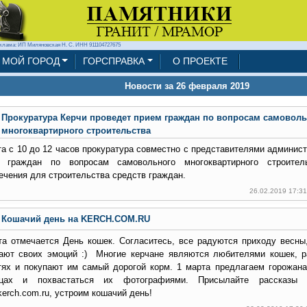
клама: ИП Миляновская Н. С. ИНН 911104727675
МОЙ ГОРОД
ГОРСПРАВКА
О ПРОЕКТЕ
Новости за 26 февраля 2019
Прокуратура Керчи проведет прием граждан по вопросам самоволь
многоквартирного строительства
та с 10 до 12 часов прокуратура совместно с представителями админис
 граждан по вопросам самовольного многоквартирного строител
ечения для строительства средств граждан.
26.02.2019 17:3
Кошачий день на KERCH.COM.RU
та отмечается День кошек. Согласитесь, все радуются приходу весны,
ают своих эмоций :) Многие керчане являются любителями кошек, 
тях и покупают им самый дорогой корм. 1 марта предлагаем горожана
мцах и похвастаться их фотографиями. Присылайте рассказы
kerch.com.ru, устроим кошачий день!