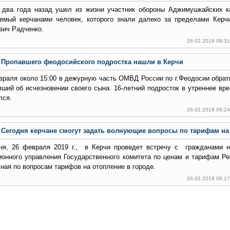
 два года назад ушел из жизни участник обороны Аджимушкайских к
емый керчанами человек, которого знали далеко за пределами Кер
вич Радченко.
26.02.2019 09:3
Пропавшего феодосийского подростка нашли в Керчи
враля около 15:00 в дежурную часть ОМВД России по г.Феодосии обрат
вший об исчезновении своего сына. 16-летний подросток в утреннее вр
лся.
26.02.2019 09:2
Сегодня керчане смогут задать волнующие вопросы по тарифам на
ня, 26 февраля 2019 г., в Керчи проведет встречу с гражданами н
ионного управления Государственного комитета по ценам и тарифам Р
ная по вопросам тарифов на отопление в городе.
26.02.2019 09:1