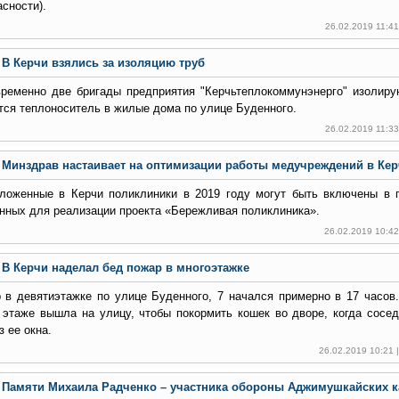
асности).
26.02.2019 11:4
В Керчи взялись за изоляцию труб
ременно две бригады предприятия "Керчьтеплокоммунэнерго" изолиру
тся теплоноситель в жилые дома по улице Буденного.
26.02.2019 11:3
Минздрав настаивает на оптимизации работы медучреждений в Ке
ложенные в Керчи поликлиники в 2019 году могут быть включены в 
нных для реализации проекта «Бережливая поликлиника».
26.02.2019 10:4
В Керчи наделал бед пожар в многоэтажке
 в девятиэтажке по улице Буденного, 7 начался примерно в 17 часов.
 этаже вышла на улицу, чтобы покормить кошек во дворе, когда сосед
 ее окна.
26.02.2019 10:21
Памяти Михаила Радченко – участника обороны Аджимушкайских 