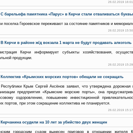
26.02.2019 16:0
С барельефа памятника «Парус» в Керчи стали отваливаться буквы
и поселка Героевское переживают за состояние памятников и мемориал
26.02.2019 15:5
В Керчи в районе ж/д вокзала 1 марта не будут продавать алкоголь
истрация Керчи информирует субъекты хозяйствования, осущест
ольной продукции.
26.02.2019 15:2
Коллектив «Крымских морских портов» обещали не сокращать
 Республики Крым Сергей Аксёнов заявил, что утверждена дорожная 
анизации предприятия «Крымские морские порты», она предусматри
совому оздоровлению, повышению инвестиционной привлекательно
их портов, при этом сокращение коллектива не планируется.
26.02.2019 15:1
Керчанина осудили на 10 лет за убийство двух женщин
нским городским судом вынесен приговор в отношении жителя К