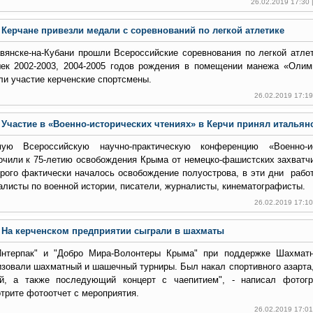
26.02.2019 17:30
Керчане привезли медали с соревнований по легкой атлетике
вянске-на-Кубани прошли Всероссийские соревнования по легкой атле
ек 2002-2003, 2004-2005 годов рождения в помещении манежа «Олим
ли участие керченские спортсмены.
26.02.2019 17:1
Участие в «Военно-исторических чтениях» в Керчи принял итальян
ую Всероссийскую научно-практическую конференцию «Военно-ис
очили к 75-летию освобождения Крыма от немецко-фашистских захватчи
орого фактически началось освобождение полуострова, в эти дни рабо
алисты по военной истории, писатели, журналисты, кинематографисты.
26.02.2019 17:1
На керченском предприятии сыграли в шахматы
нтерпак" и "Добро Мира-Волонтеры Крыма" при поддержке Шахмат
изовали шахматный и шашечный турниры. Был накал спортивного азарта
й, а также последующий концерт с чаепитием", - написал фотог
трите фотоотчет с мероприятия.
26.02.2019 17:0