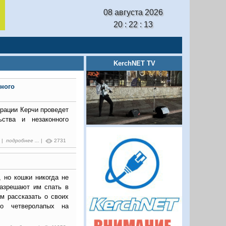
08 августа 2026
20 : 22 : 14
KerchNET TV
ного
трации Керчи проведет
ьства и незаконного
1 |
подробнее ...
|
2731
 но кошки никогда не
разрешают им спать в
м рассказать о своих
 о четверолапых на