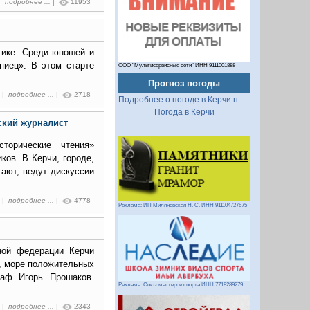
 |
подробнее ...
|
11953
тике. Среди юношей и
пиец». В этом старте
ООО "Мультисервисные сети" ИНН 9111001888
Прогноз погоды
9 |
подробнее ...
|
2718
Подробнее о погоде в Керчи на 2 недели
Погода в Керчи
ский журналист
торические чтения»
ков. В Керчи, городе,
тают, ведут дискуссии
0 |
подробнее ...
|
4778
Реклама: ИП Миляновская Н. С. ИНН 911104727675
ной федерации Керчи
, море положительных
раф Игорь Прошаков.
Реклама: Союз мастеров спорта ИНН 7718289279
1 |
подробнее ...
|
2343