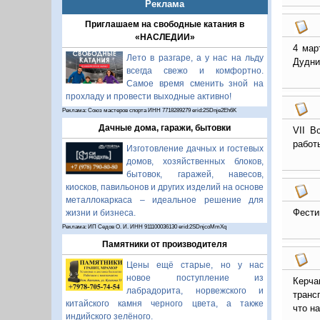
Реклама
Приглашаем на свободные катания в
«НАСЛЕДИИ»
4 мар
Лето в разгаре, а у нас на льду
Дудни
всегда свежо и комфортно.
Самое время сменить зной на
прохладу и провести выходные активно!
Реклама: Союз мастеров спорта ИНН 7718289279 erid:2SDnje2Eh6K
Дачные дома, гаражи, бытовки
VII В
работ
Изготовление дачных и гостевых
домов, хозяйственных блоков,
бытовок, гаражей, навесов,
киосков, павильонов и других изделий на основе
металлокаркаса – идеальное решение для
Фести
жизни и бизнеса.
Реклама: ИП Седов О. И. ИНН 911100036130 erid:2SDnjcoMmXq
Памятники от производителя
Цены ещё старые, но у нас
новое поступление из
Керча
лабрадорита, норвежского и
транс
китайского камня черного цвета, а также
что н
индийского зелёного.