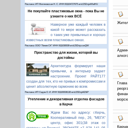
Реклама: ИП Миляновская Н. С. ИНН:911104727675 erid:2SDnjeWbdHU
Не покупайте пластиковые окна - пока Вы не
узнаете о них ВСЁ
Жител
Наверное уже каждый человек в
какой то мере может рассказать
о таких уже привычных и хорошо
известных всем пластиковых окнах.
Реклама: ООО "Линия СК" ИНН 9111030039 erid:2SDnjccooQW
Админ
Пространство для жизни, которой вы
алког
достойны
Архитектура формирует наши
привычки, а интерьер задает
настроение. Проект РАЙТ177
создан для тех, кто не привык к компромиссам и
Глава
ценит абсолютную гармонию во всем.
реорг
Реклама: ИП Седов О. И. ИНН 911100036130 erid:2SDnjd4Z8iP
финан
морск
Утепление и декоративная отделка фасадов
в Керчи
Ждем Вас по адресу: г.Керчь,
Кооперативный пер., 26, "МЕГА"
центр, офис 301(3й этаж со
Керче