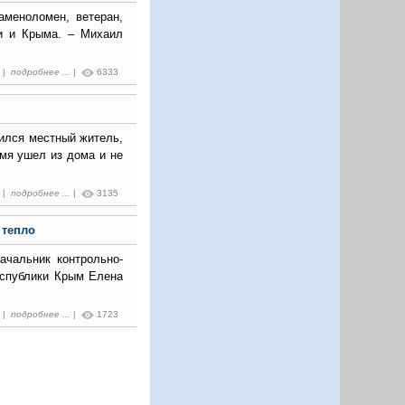
аменоломен, ветеран,
чи и Крыма. – Михаил
1 |
подробнее ...
|
6333
ился местный житель,
емя ушел из дома и не
4 |
подробнее ...
|
3135
 тепло
ачальник контрольно-
еспублики Крым Елена
7 |
подробнее ...
|
1723