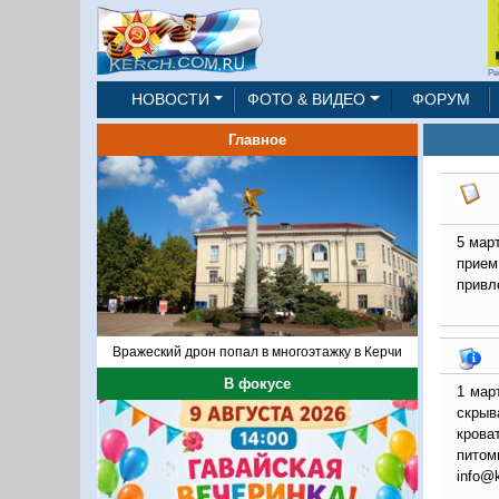
Ре
НОВОСТИ
ФОТО & ВИДЕО
ФОРУМ
Главное
5 мар
прием
привл
Вражеский дрон попал в многоэтажку в Керчи
В фокусе
1 мар
скрыв
крова
пито
info@