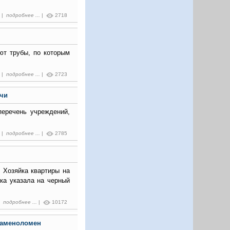
1 |
подробнее ...
|
2718
ют трубы, по которым
3 |
подробнее ...
|
2723
рчи
перечень учреждений,
2 |
подробнее ...
|
2785
 Хозяйка квартиры на
ка указала на черный
 |
подробнее ...
|
10172
каменоломен