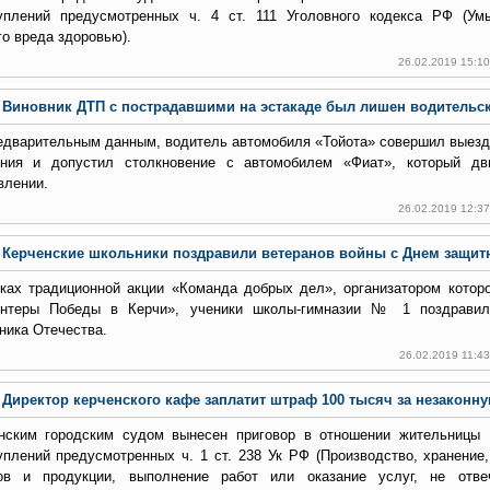
уплений предусмотренных ч. 4 ст. 111 Уголовного кодекса РФ (Ум
го вреда здоровью).
26.02.2019 15:1
Виновник ДТП с пострадавшими на эстакаде был лишен водительс
едварительным данным, водитель автомобиля «Тойота» совершил выезд 
ния и допустил столкновение с автомобилем «Фиат», который дв
влении.
26.02.2019 12:3
Керченские школьники поздравили ветеранов войны с Днем защит
ках традиционной акции «Команда добрых дел», организатором котор
нтеры Победы в Керчи», ученики школы-гимназии № 1 поздравил
ника Отечества.
26.02.2019 11:4
Директор керченского кафе заплатит штраф 100 тысяч за незаконн
нским городским судом вынесен приговор в отношении жительницы 
уплений предусмотренных ч. 1 ст. 238 Ук РФ (Производство, хранение
ов и продукции, выполнение работ или оказание услуг, не отв