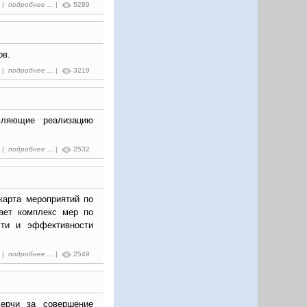
1 |
подробнее ...
|
5289
ов.
0 |
подробнее ...
|
3219
вляющие реализацию
9 |
подробнее ...
|
2532
карта мероприятий по
вает комплекс мер по
сти и эффективности
7 |
подробнее ...
|
2549
ерчи за совершение