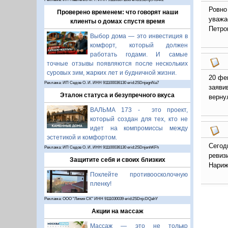
Ровно
Проверено временем: что говорят наши
уважа
клиенты о домах спустя время
Петро
Выбор дома — это инвестиция в
комфорт, который должен
работать годами. И самые
точные отзывы появляются после нескольких
суровых зим, жарких лет и будничной жизни.
20 фе
Реклама: ИП Седов О. И. ИНН 911100036130 erid:2SDnjegnNa7
заяви
Эталон статуса и безупречного вкуса
верну
ВАЛЬМА 173 - это проект,
который создан для тех, кто не
идет на компромиссы между
эстетикой и комфортом.
Сегод
Реклама: ИП Седов О. И. ИНН 911100036130 erid:2SDnjenhKFh
ревиз
Защитите себя и своих близких
Нариж
Поклейте противоосколочную
пленку!
Реклама: ООО "Линия СК" ИНН 9111030039 erid:2SDnjcDQahY
Акции на массаж
Массаж — это не только