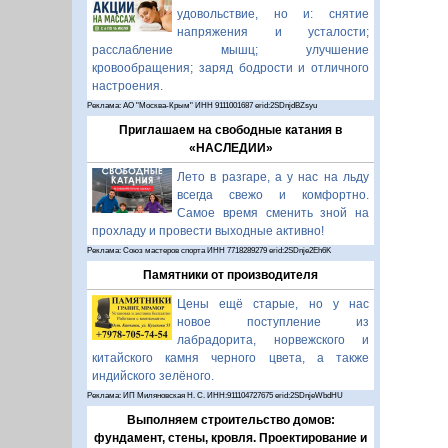
удовольствие, но и: снятие
напряжения и усталости;
расслабление мышц; улучшение
кровообращения; заряд бодрости и отличного
настроения.
Реклама: АО "Москва-Крым" ИНН 9111001687 erid:2SDnjdBZsyu
Приглашаем на свободные катания в
«НАСЛЕДИИ»
Лето в разгаре, а у нас на льду
всегда свежо и комфортно.
Самое время сменить зной на
прохладу и провести выходные активно!
Реклама: Союз мастеров спорта ИНН 7718289279 erid:2SDnje2Eh6K
Памятники от производителя
Цены ещё старые, но у нас
новое поступление из
лабрадорита, норвежского и
китайского камня черного цвета, а также
индийского зелёного.
Реклама: ИП Миляновская Н. С. ИНН:911104727675 erid:2SDnjeWbdHU
Выполняем строительство домов:
фундамент, стены, кровля. Проектирование и