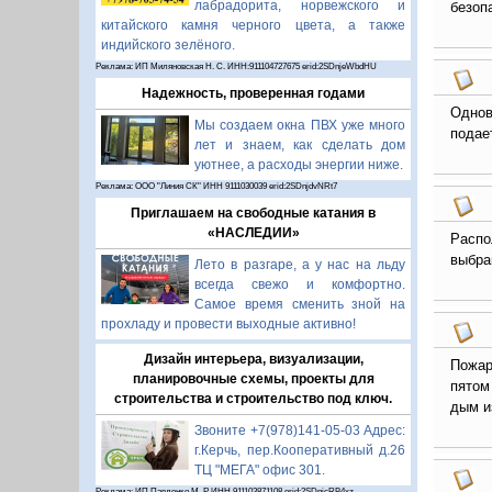
лабрадорита, норвежского и
безоп
китайского камня черного цвета, а также
индийского зелёного.
Реклама: ИП Миляновская Н. С. ИНН:911104727675 erid:2SDnjeWbdHU
Надежность, проверенная годами
Однов
Мы создаем окна ПВХ уже много
подае
лет и знаем, как сделать дом
уютнее, а расходы энергии ниже.
Реклама: ООО "Линия СК" ИНН 9111030039 erid:2SDnjdvNRt7
Приглашаем на свободные катания в
«НАСЛЕДИИ»
Распо
выбра
Лето в разгаре, а у нас на льду
всегда свежо и комфортно.
Самое время сменить зной на
прохладу и провести выходные активно!
Дизайн интерьера, визуализации,
Пожар
планировочные схемы, проекты для
пятом
строительства и строительство под ключ.
дым из
Звоните +7(978)141-05-03 Адрес:
г.Керчь, пер.Кооперативный д.26
ТЦ "МЕГА" офис 301.
Реклама: ИП Павленко М. Р. ИНН 911103871108 erid:2SDnjcRB4xz