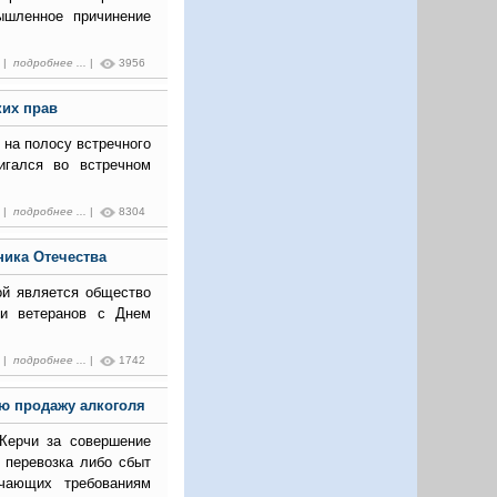
ышленное причинение
0 |
подробнее ...
|
3956
ких прав
на полосу встречного
игался во встречном
7 |
подробнее ...
|
8304
ника Отечества
ой является общество
и ветеранов с Днем
3 |
подробнее ...
|
1742
ую продажу алкоголя
Керчи за совершение
, перевозка либо сбыт
ечающих требованиям