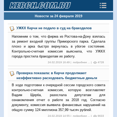
Новости за 24 февраля 2019
УЖКХ Керчи не подало в суд на бракоделов
Напомним о том, что фирма из Ростова-на-Дону взялась
за ремонт входной группы Приморского парка. Сделала
плохо и арка быстро вернулась в убогое состояние.
Контрольно-счетная комиссия выяснила, что УЖКХ
города простила бракоделам их работу.
24.02.2019 16:49 |
подробнее ...
|
4728
Проверка показала: в Керчи продолжают
неэффективно расходовать бюджетные деньги
В ходе подготовки к очередной сессии городского совета
контрольно-счетная комиссия, которую возглавляет
Вадим Щерба, разослала депутатам для
ознакомления отчет о работе за 2018 год. Согласно
документу, комиссия выявила финансовых нарушений на
общую сумму 124 миллиона 357,99 тысяч рублей.
24.02.2019 14:55 |
подробнее ...
|
6633