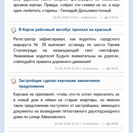
архивов керчан. Правда, собрал эти снимки не он, а еще
один любитель старины - Геннадий Дальневосточный.
24.02.2019 11:51 |
подробнее ...
|
15032
В Керчи рейсовый автобус проехал на красный
Регистратор зафиксировал, как водитель городского
маршрута № 28 выезжает эстакаду по шоссе Героев
Сталинграда на запрещающий свет светофора.
Уважаемые водители! Будьте внимательны на дорогах,
соблюдайте правила дорожного движения!
24.02.2019 11:43 |
подробнее ...
|
3410
Застройщик сделал керчанам заманчивое
предложение
Керчане не припомнят, чтобы кто-то хотел переселить их
в новый дом в обмен на старые квартиры, но именно
такое предложение поступило от застройщика, имеющего
документы на возведение пятиэтажного двухподъездного
дома по улице Айвазовского.
24.02.2019 11:13 |
подробнее ...
|
9856