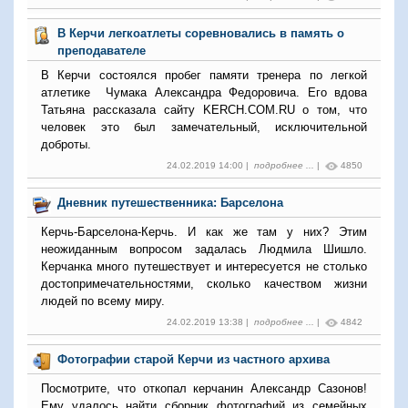
В Керчи легкоатлеты соревновались в память о
преподавателе
В Керчи состоялся пробег памяти тренера по легкой
атлетике Чумака Александра Федоровича. Его вдова
Татьяна рассказала сайту KERCH.COM.RU о том, что
человек это был замечательный, исключительной
доброты.
24.02.2019 14:00 |
подробнее ...
|
4850
Дневник путешественника: Барселона
Керчь-Барселона-Керчь. И как же там у них? Этим
неожиданным вопросом задалась Людмила Шишло.
Керчанка много путешествует и интересуется не столько
достопримечательностями, сколько качеством жизни
людей по всему миру.
24.02.2019 13:38 |
подробнее ...
|
4842
Фотографии старой Керчи из частного архива
Посмотрите, что откопал керчанин Александр Сазонов!
Ему удалось найти сборник фотографий из семейных