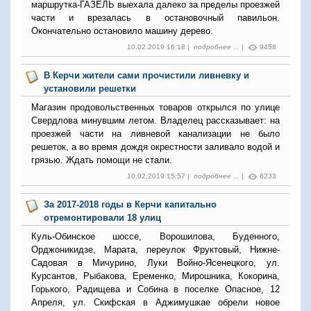
маршрутка-ГАЗЕЛЬ выехала далеко за пределы проезжей
части и врезалась в остановочный павильон.
Окончательно остановило машину дерево.
10.02.2019 16:18 |
подробнее ...
|
9458
В Керчи жители сами прочистили ливневку и
установили решетки
Магазин продовольственных товаров открылся по улице
Свердлова минувшим летом. Владелец рассказывает: на
проезжей части на ливневой канализации не было
решеток, а во время дождя окрестности заливало водой и
грязью. Ждать помощи не стали.
10.02.2019 15:57 |
подробнее ...
|
6233
За 2017-2018 годы в Керчи капитально
отремонтировали 18 улиц
Куль-Обинское шоссе, Ворошилова, Буденного,
Орджоникидзе, Марата, переулок Фруктовый, Нижне-
Садовая в Мичурино, Луки Войно-Ясенецкого, ул.
Курсантов, Рыбакова, Еременко, Мирошника, Кокорина,
Горького, Радищева и Собина в поселке Опасное, 12
Апреля, ул. Скифская в Аджимушкае обрели новое