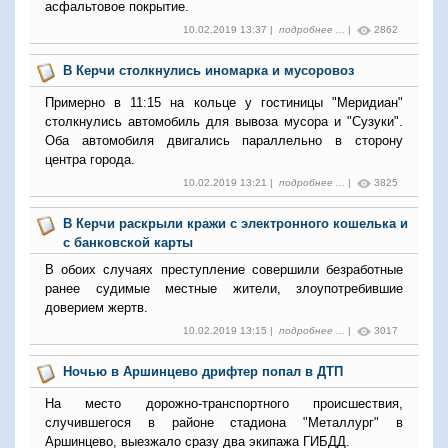
асфальтовое покрытие.
10.02.2019 13:37 |
подробнее ...
|
2862
В Керчи столкнулись иномарка и мусоровоз
Примерно в 11:15 на кольце у гостиницы "Меридиан"
столкнулись автомобиль для вывоза мусора и "Сузуки".
Оба автомобиля двигались параллельно в сторону
центра города.
10.02.2019 13:21 |
подробнее ...
|
3825
В Керчи раскрыли кражи с электронного кошелька и
с банковской карты
В обоих случаях преступление совершили безработные
ранее судимые местные жители, злоупотребившие
доверием жертв.
10.02.2019 13:15 |
подробнее ...
|
3017
Ночью в Аршинцево дрифтер попал в ДТП
На место дорожно-транспортного происшествия,
случившегося в районе стадиона "Металлург" в
Аршинцево, выезжало сразу два экипажа ГИБДД.