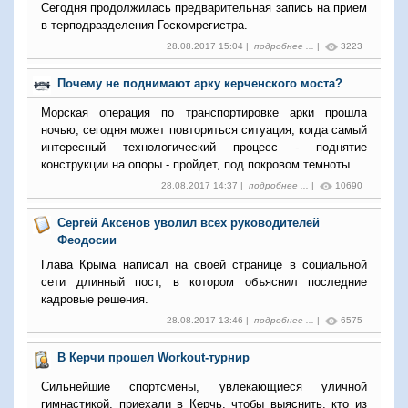
Сегодня продолжилась предварительная запись на прием
в терподразделения Госкомрегистра.
28.08.2017 15:04 |
подробнее ...
|
3223
Почему не поднимают арку керченского моста?
Морская операция по транспортировке арки прошла
ночью; сегодня может повториться ситуация, когда самый
интересный технологический процесс - поднятие
конструкции на опоры - пройдет, под покровом темноты.
28.08.2017 14:37 |
подробнее ...
|
10690
Сергей Аксенов уволил всех руководителей
Феодосии
Глава Крыма написал на своей странице в социальной
сети длинный пост, в котором объяснил последние
кадровые решения.
28.08.2017 13:46 |
подробнее ...
|
6575
В Керчи прошел Workout-турнир
Сильнейшие спортсмены, увлекающиеся уличной
гимнастикой, приехали в Керчь, чтобы выяснить, кто из