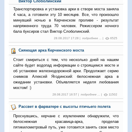
Виктор Слоболинский
Транспортировка и установка арки в створе моста заняла
4 часа, а готовили эту 10 месяцев. Все, что произошло
минувшей ночью в Керченском проливе - результат
напряженного труда 70 человек. Режиссером ночного
бала буксиров стал Виктор Слоболинский.
28.08.2017 17:28 |
подробнее ...
|
6525
Сияющая арка Керченского моста
Стоит смириться с тем, что несколько дней на нашем
сайте будет водопад информации о строящемся мосте и
об установке железнодорожной арки. Продолжает серию
снимков Алексей Ягодинский: белоснежная арка в
ожидании установки. Объявляется неделя любования
мостом! :)
28.08.2017 16:57 |
подробнее ...
|
11502
Рассвет в фарватере с высоты птичьего полета
Проснувшись, керчане с изумлением обнаружили, что
белоснежная красавица-арка, проделав
пятикилометровый путь, уже готовится занять свое место