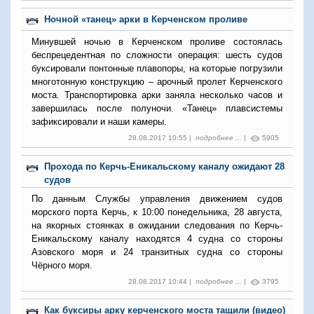
Ночной «танец» арки в Керченском проливе
Минувшей ночью в Керченском проливе состоялась
беспрецедентная по сложности операция: шесть судов
буксировали понтонные плавопоры, на которые погрузили
многотонную конструкцию – арочный пролет Керченского
моста. Транспортировка арки заняла несколько часов и
завершилась после полуночи. «Танец» плавсистемы
зафиксировали и наши камеры.
28.08.2017 10:55 |
подробнее ...
|
5905
Прохода по Керчь-Еникальскому каналу ожидают 28
судов
По данным Службы управления движением судов
морского порта Керчь, к 10:00 понедельника, 28 августа,
на якорных стоянках в ожидании следования по Керчь-
Еникальскому каналу находятся 4 судна со стороны
Азовского моря и 24 транзитных судна со стороны
Чёрного моря.
28.08.2017 10:44 |
подробнее ...
|
3795
Как буксиры арку керченского моста тащили (видео)