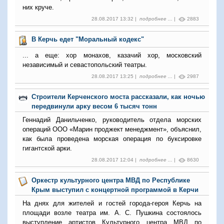
них круче.
28.08.2017 13:32 |
подробнее ...
|
2883
В Керчь едет "Моральный кодекс"
... а еще: хор монахов, казачий хор, московский
независимый и севастопольский театры.
28.08.2017 13:25 |
подробнее ...
|
2987
Строители Керченского моста рассказали, как ночью
передвинули арку весом 6 тысяч тонн
Геннадий Данильченко, руководитель отдела морских
операций ООО «Марин проджект менеджмент», объяснил,
как была проведена морская операция по буксировке
гигантской арки.
28.08.2017 12:04 |
подробнее ...
|
8630
Оркестр культурного центра МВД по Республике
Крым выступил с концертной программой в Керчи
На днях для жителей и гостей города-героя Керчь на
площади возле театра им. А. С. Пушкина состоялось
выступление артистов Культурного центра МВД по