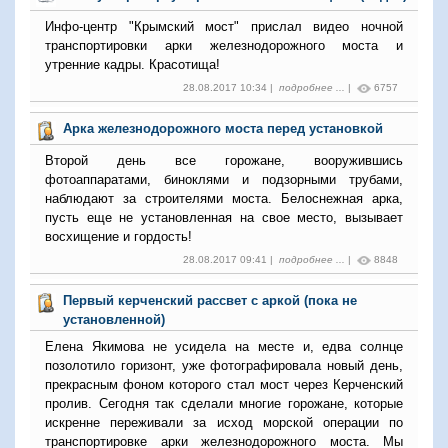
Инфо-центр "Крымский мост" прислал видео ночной
транспортировки арки железнодорожного моста и
утренние кадры. Красотища!
28.08.2017 10:34 |
подробнее ...
|
6757
Арка железнодорожного моста перед установкой
Второй день все горожане, вооружившись
фотоаппаратами, биноклями и подзорными трубами,
наблюдают за строителями моста. Белоснежная арка,
пусть еще не установленная на свое место, вызывает
восхищение и гордость!
28.08.2017 09:41 |
подробнее ...
|
8848
Первый керченский рассвет с аркой (пока не
установленной)
Елена Якимова не усидела на месте и, едва солнце
позолотило горизонт, уже фотографировала новый день,
прекрасным фоном которого стал мост через Керченский
пролив. Сегодня так сделали многие горожане, которые
искренне переживали за исход морской операции по
транспортировке арки железнодорожного моста. Мы