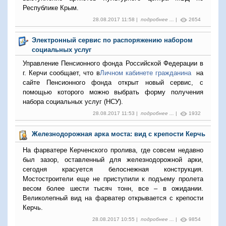
Республике Крым.
28.08.2017 11:58 |
подробнее ...
|
2654
Электронный сервис по распоряжению набором
социальных услуг
Управление Пенсионного фонда Российской Федерации в
г. Керчи сообщает, что в
Личном кабинете гражданина
на
сайте Пенсионного фонда открыт новый сервис, с
помощью которого можно выбрать форму получения
набора социальных услуг (НСУ).
28.08.2017 11:53 |
подробнее ...
|
1932
Железнодорожная арка моста: вид с крепости Керчь
На фарватере Керченского пролива, где совсем недавно
был зазор, оставленный для железнодорожной арки,
сегодня красуется белоснежная конструкция.
Мостостроители еще не приступили к подъему пролета
весом более шести тысяч тонн, все – в ожидании.
Великолепный вид на фарватер открывается с крепости
Керчь.
28.08.2017 10:55 |
подробнее ...
|
9854