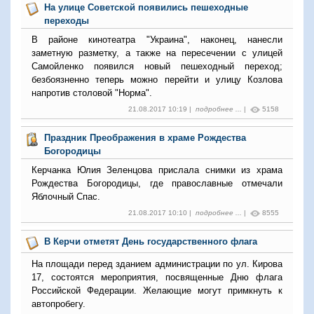
На улице Советской появились пешеходные
переходы
В районе кинотеатра "Украина", наконец, нанесли
заметную разметку, а также на пересечении с улицей
Самойленко появился новый пешеходный переход;
безбоязненно теперь можно перейти и улицу Козлова
напротив столовой "Норма".
21.08.2017 10:19 |
подробнее ...
|
5158
Праздник Преображения в храме Рождества
Богородицы
Керчанка Юлия Зеленцова прислала снимки из храма
Рождества Богородицы, где православные отмечали
Яблочный Спас.
21.08.2017 10:10 |
подробнее ...
|
8555
В Керчи отметят День государственного флага
На площади перед зданием администрации по ул. Кирова
17, состоятся мероприятия, посвященные Дню флага
Российской Федерации. Желающие могут примкнуть к
автопробегу.