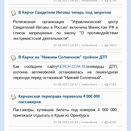
21.08.2017 14:34 |
подробнее ...
|
4739
В Керчи Свидетели Иеговы теперь под запретом
Религиозная организация "Управленческий центр
Свидетелей Иеговы в России" включена Минюстом РФ в
список запрещенных по закону "О противодействии
экстремистской деятельности".
21.08.2017 14:25 |
подробнее ...
|
5923
В Керчи на "Нижнем Солнечном" тройное ДТП
Как сообщили сайту
KERCH.COM.RU
очевидцы ДТП,
колонна автомобилей остановилась на пешеходном
переходе перед остановкой "Нижний Солнечный".
21.08.2017 14:17 |
подробнее ...
|
6181
Керченская переправа перевезла 4 000 000
пассажиров
Пассажиры, купившие билеты под номером 4 000 000,
приезжали отдыхать в Крым из Оренбурга.
21.08.2017 13:24 |
подробнее ...
|
4592