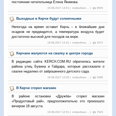
постоянная читательница Елена Якимова.
19.08.2017 13:51 |
подробнее ...
|
9565
Выходные в Керчи будут солнечными
Непогода на время оставит Керчь – в ближайшие дни
осадков не предвидится, а температура воздуха будет
достаточно высокой для походов на море.
19.08.2017 13:41 |
подробнее ...
|
3572
Керчане жалуются на свалку в центре города
В редакцию сайта KERCH.
COM
.
RU
обратились жители
района улиц Бувина и Гайдара, которые рассказали о
свалке недалеко от заброшенного детского сада.
19.08.2017 13:25 |
подробнее ...
|
3296
В Керчи сгорел магазин
В районе остановки «Дружба» сгорел магазин
«Продуктовый рай», предположительно это произошло
вечером 18 августа.
19.08.2017 12:51 |
подробнее ...
|
7523