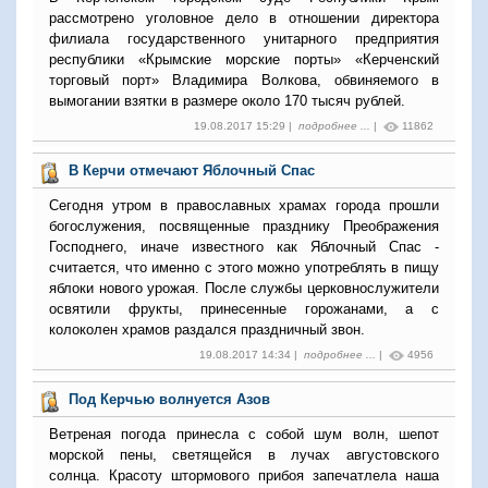
рассмотрено уголовное дело в отношении директора
филиала государственного унитарного предприятия
республики «Крымские морские порты» «Керченский
торговый порт» Владимира Волкова, обвиняемого в
вымогании взятки в размере около 170 тысяч рублей.
19.08.2017 15:29 |
подробнее ...
|
11862
В Керчи отмечают Яблочный Спас
Сегодня утром в православных храмах города прошли
богослужения, посвященные празднику Преображения
Господнего, иначе известного как Яблочный Спас -
считается, что именно с этого можно употреблять в пищу
яблоки нового урожая. После службы церковнослужители
освятили фрукты, принесенные горожанами, а с
колоколен храмов раздался праздничный звон.
19.08.2017 14:34 |
подробнее ...
|
4956
Под Керчью волнуется Азов
Ветреная погода принесла с собой шум волн, шепот
морской пены, светящейся в лучах августовского
солнца. Красоту штормового прибоя запечатлела наша