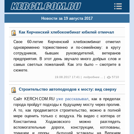
Новости за 19 августа 2017
Как Керченский хлебокомбинат юбилей отмечал
Свое 60-летие Керченский хлебокомбинат отметил
одновременно торжественно и по-семейному: в кругу
сотрудников, бывших руководителей, ветеранов
предприятия. В этот день звучало много добрых слов и
самых светлых пожеланий. Как это было – смотрите в
сюжете.
19.08.2017 17:41 |
подробнее ...
|
5710
Строительство автоподходов к мосту: вид сверху
Сайт KERCH.
COM
.
RU
уже рассказывал
, как в пределах
города пройдут подходы к будущему мосту через пролив.
А то, как продвигается строительство, можно в полной
мере оценить только с воздуха. На видео с коптера от
Константина Ходаковского можно разглядеть
вспомогательные дороги, конструкции, котлованы,
траншеи и опоры будущей эстакады на Верхнем