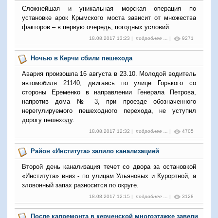
Сложнейшая и уникальная морская операция по
установке арок Крымского моста зависит от множества
факторов – в первую очередь, погодных условий.
18.08.2017 13:23 |
подробнее ...
|
9271
Ночью в Керчи сбили пешехода
Авария произошла 16 августа в 23.10. Молодой водитель
автомобиля 21140, двигаясь по улице Горького со
стороны Еременко в направлении Генерала Петрова,
напротив дома № 3, при проезде обозначенного
нерегулируемого пешеходного перехода, не уступил
дорогу пешеходу.
18.08.2017 12:32 |
подробнее ...
|
4705
Район «Института» залило канализацией
Второй день канализация течет со двора за остановкой
«Института» вниз - по улицам Ульяновых и Курортной, а
зловонный запах разносится по округе.
18.08.2017 12:15 |
подробнее ...
|
3128
После капремонта в керченской многоэтажке завели