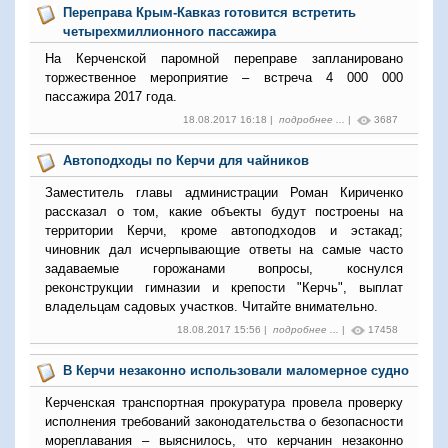
Переправа Крым-Кавказ готовится встретить
четырехмиллионного пассажира
На Керченской паромной переправе запланировано
торжественное мероприятие – встреча 4 000 000
пассажира 2017 года.
18.08.2017 16:18 |
подробнее ...
|
3687
Автоподходы по Керчи для чайников
Заместитель главы администрации Роман Кириченко
рассказал о том, какие объекты будут построены на
территории Керчи, кроме автоподходов и эстакад;
чиновник дал исчерпывающие ответы на самые часто
задаваемые горожанами вопросы, коснулся
реконструкции гимназии и крепости "Керчь", выплат
владельцам садовых участков. Читайте внимательно.
18.08.2017 15:56 |
подробнее ...
|
17458
В Керчи незаконно использовали маломерное судно
Керченская транспортная прокуратура провела проверку
исполнения требований законодательства о безопасности
мореплавания – выяснилось, что керчанин незаконно