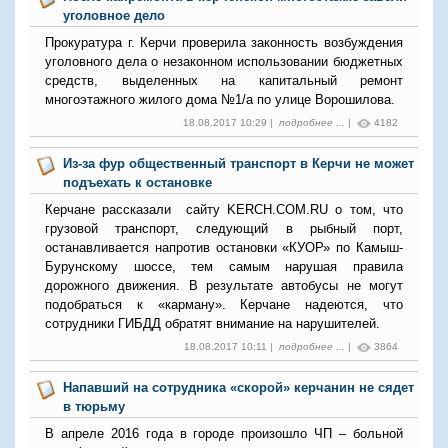
уголовное дело
Прокуратура г. Керчи проверила законность возбуждения
уголовного дела о незаконном использовании бюджетных
средств, выделенных на капитальный ремонт
многоэтажного жилого дома №1/а по улице Ворошилова.
18.08.2017 10:29 |
подробнее ...
|
4182
Из-за фур общественный транспорт в Керчи не может
подъехать к остановке
Керчане рассказали сайту KERCH.
COM
.
RU
о том, что
грузовой транспорт, следующий в рыбный порт,
останавливается напротив остановки «КУОР» по Камыш-
Бурунскому шоссе, тем самым нарушая правила
дорожного движения. В результате автобусы не могут
подобраться к «карману». Керчане надеются, что
сотрудники ГИБДД обратят внимание на нарушителей.
18.08.2017 10:11 |
подробнее ...
|
3864
Напавший на сотрудника «скорой» керчанин не сядет
в тюрьму
В апреле 2016 года в городе произошло ЧП – больной