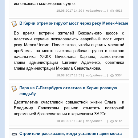
использовал маломерное судно.
18.08.2017 14:29 |
подробнее ...
|
4618
В Керчи отремонтируют мост через реку Мелек-Чесме
Во время встречи жителей Вокзального шоссе с
властями керчане пожаловались аварийный мост через
реку Мелек-Чесме. После этого, чтобы оценить масштаб
проблемы, на место выехала рабочая группа в составе
начальника УЖКХ Вячеслава Карпова, заместителя
главы администрации Евгения Адаменко, советника
главы администрации Михаила Севастьянова.
18.08.2017 13:53 |
подробнее ...
|
5304
Пара из С-Петербурга отметила в Керчи розовую
свадьбу
Десятилетие счастливой совместной жизни Ольга и
Владимир Сапожковы решили отметить повторной
церемонией бракосочетания в керченском ЗАГСе.
18.08.2017 13:48 |
подробнее ...
|
5165
Строители рассказали, когда установят арки моста