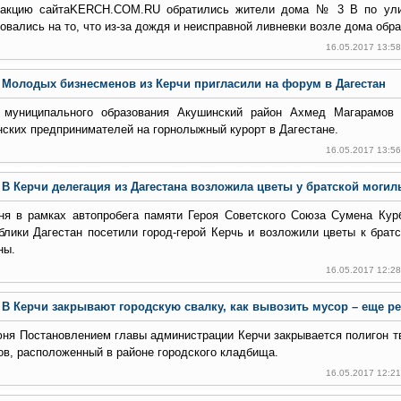
акцию сайта
KERCH
.
COM
.
RU
обратились жители дома № 3 В по улиц
овались на то, что из-за дождя и неисправной ливневки возле дома обра
16.05.2017 13:5
Молодых бизнесменов из Керчи пригласили на форум в Дагестан
 муниципального образования Акушинский район Ахмед Магарамо
нских предпринимателей на горнолыжный курорт в Дагестане.
16.05.2017 13:5
В Керчи делегация из Дагестана возложила цветы у братской могил
ня в рамках автопробега памяти Героя Советского Союза Сумена Кур
блики Дагестан посетили город-герой Керчь и возложили цветы к брат
ны.
16.05.2017 12:2
В Керчи закрывают городскую свалку, как вывозить мусор – еще р
юня Постановлением главы администрации Керчи закрывается полигон 
ов, расположенный в районе городского кладбища.
16.05.2017 12:2