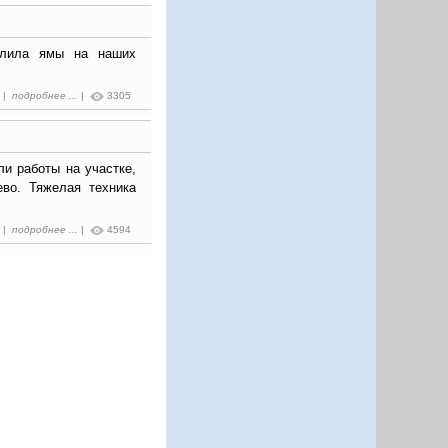
алила ямы на наших
9 |
подробнее ...
|
3305
ли работы на участке,
во. Тяжелая техника
8 |
подробнее ...
|
4594