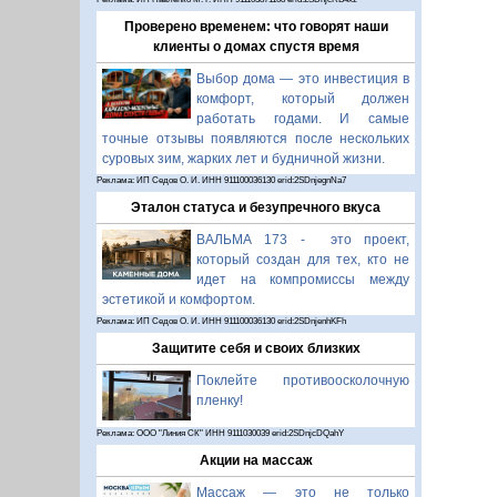
Проверено временем: что говорят наши
клиенты о домах спустя время
Выбор дома — это инвестиция в
комфорт, который должен
работать годами. И самые
точные отзывы появляются после нескольких
суровых зим, жарких лет и будничной жизни.
Реклама: ИП Седов О. И. ИНН 911100036130 erid:2SDnjegnNa7
Эталон статуса и безупречного вкуса
ВАЛЬМА 173 - это проект,
который создан для тех, кто не
идет на компромиссы между
эстетикой и комфортом.
Реклама: ИП Седов О. И. ИНН 911100036130 erid:2SDnjenhKFh
Защитите себя и своих близких
Поклейте противоосколочную
пленку!
Реклама: ООО "Линия СК" ИНН 9111030039 erid:2SDnjcDQahY
Акции на массаж
Массаж — это не только