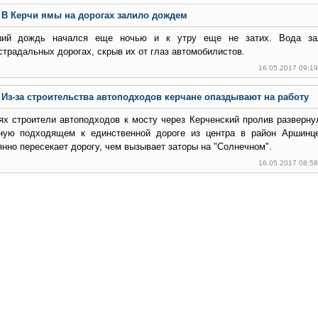
В Керчи ямы на дорогах залило дождем
ший дождь начался еще ночью и к утру еще не затих. Вода з
страдальных дорогах, скрыв их от глаз автомобилистов.
16.05.2017 09:1
Из-за строительства автоподходов керчане опаздывают на работу
ях строители автоподходов к мосту через Керченский пролив разверну
ную подходящем к единственной дороге из центра в район Аршинце
янно пересекает дорогу, чем вызывает заторы на "Солнечном".
16.05.2017 08:5