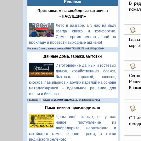
Реклама
В ред
пожал
Приглашаем на свободные катания в
«НАСЛЕДИИ»
Лето в разгаре, а у нас на льду
всегда свежо и комфортно.
Самое время сменить зной на
Глава
прохладу и провести выходные активно!
керче
Реклама: Союз мастеров спорта ИНН 7718289279 erid:2SDnje2Eh6K
Дачные дома, гаражи, бытовки
Изготовление дачных и гостевых
домов, хозяйственных блоков,
Сегод
бытовок, гаражей, навесов,
Респу
киосков, павильонов и других изделий на основе
Капка
металлокаркаса – идеальное решение для
жизни и бизнеса.
Реклама: ИП Седов О. И. ИНН 911100036130 erid:2SDnjcoMmXq
Памятники от производителя
Цены ещё старые, но у нас
С 1 и
новое поступление из
отход
лабрадорита, норвежского и
китайского камня черного цвета, а также
индийского зелёного.