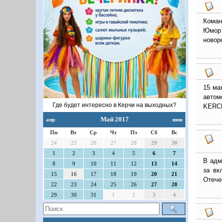
Коман
Юмор 
новор
15 ма
автом
Где будет интересно в Керчи на выходных?
KERCH
Май 2017
апр
июн
Пн
Вт
Ср
Чт
Пт
Сб
Вс
24
25
26
27
28
29
30
1
2
3
4
5
6
7
В адм
8
9
10
11
12
13
14
за вк
15
16
17
18
19
20
21
Отече
22
23
24
25
26
27
28
29
30
31
1
2
3
4