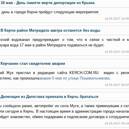
18 мая - День памяти жертв депортации из Крыма
т день в городе Керчи пройдут следующие мероприятия:
16.05.2017 10:5
В Керчи район Митридата завтра останется без воды
нский водоканал предупреждает о том, что в связи с чисткой и м
вуара вода 17 мая в район Митридата подаваться не будет.
16.05.2017 10:0
Керчанин стал свидетелем аварии
ий Жук прислал в редакцию сайта KERCH.COM.RU видео с регист
атлено, как произошла
авария 5 мая по улице Пошивальникова
.
16.05.2017 09:4
Делегация из Дагестана приехала в Керчь брататься
ы сообщали ранее, автопробег из села Муги, а также примкнувшие к с
ли сегодня в Керчь. В настоящее время в администрации города началас
ойдет знакомство, обмен подарками и подписание договора о сотрудниче
16.05.2017 09:2