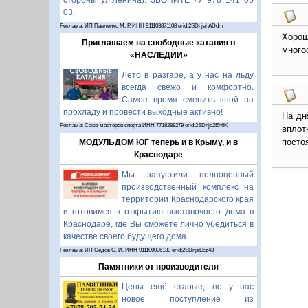
стороны ул.Ленина). ЗВОНИТЕ +7 978 141 05
03.
Реклама: ИП Павленко М. Р. ИНН 911103871108 erid:2SDnjehADdm
Хоро
Приглашаем на свободные катания в
много
«НАСЛЕДИИ»
Лето в разгаре, а у нас на льду
всегда свежо и комфортно.
Самое время сменить зной на
прохладу и провести выходные активно!
На дн
Реклама: Союз мастеров спорта ИНН 7718289279 erid:2SDnje2Eh6K
вплот
посто
МОДУЛЬДОМ ЮГ теперь и в Крыму, и в
Краснодаре
Мы запустили полноценный
производственный комплекс на
территории Краснодарского края
и готовимся к открытию выставочного дома в
Краснодаре, где Вы сможете лично убедиться в
качестве своего будущего дома.
Реклама: ИП Седов О. И. ИНН 911100036130 erid:2SDnjeLEz43
Памятники от производителя
Цены ещё старые, но у нас
новое поступление из