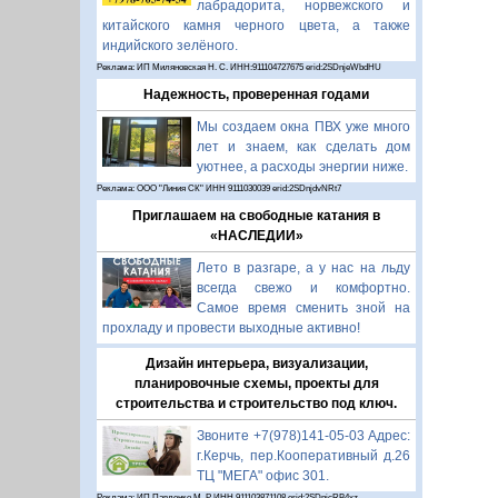
лабрадорита, норвежского и
китайского камня черного цвета, а также
индийского зелёного.
Реклама: ИП Миляновская Н. С. ИНН:911104727675 erid:2SDnjeWbdHU
Надежность, проверенная годами
Мы создаем окна ПВХ уже много
лет и знаем, как сделать дом
уютнее, а расходы энергии ниже.
Реклама: ООО "Линия СК" ИНН 9111030039 erid:2SDnjdvNRt7
Приглашаем на свободные катания в
«НАСЛЕДИИ»
Лето в разгаре, а у нас на льду
всегда свежо и комфортно.
Самое время сменить зной на
прохладу и провести выходные активно!
Дизайн интерьера, визуализации,
планировочные схемы, проекты для
строительства и строительство под ключ.
Звоните +7(978)141-05-03 Адрес:
г.Керчь, пер.Кооперативный д.26
ТЦ "МЕГА" офис 301.
Реклама: ИП Павленко М. Р. ИНН 911103871108 erid:2SDnjcRB4xz