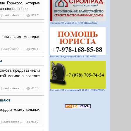
е Горького, которые
зовалось озеро.
8 |
подробнее ...
|
8285
Реклама: ИП Седов О. И. ИНН 911100036130
в пригласил молодых
6 |
подробнее ...
|
2891
Реклама: Вандышев А.Н. ИНН 911113162887
ы
банова представители
ской могиле в поселке
8 |
подробнее ...
|
4165
Реклама: ИП Миляновская Н. С. ИНН 911104727675
ешают
твердых коммунальных
1 |
подробнее ...
|
9169