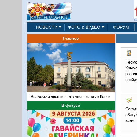
Ре
НОВОСТИ
ФОТО & ВИДЕО
ФОРУМ
Главное
Несмо
Крымс
ровня
пройд
Вражеский дрон попал в многоэтажку в Керчи
В фокусе
Сего
абиту
какие