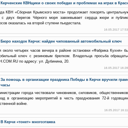
Керченские КВНщики о своих победах и проблемах на играх в Крас
да КВН «Сборная Крымского моста» продолжает покорять центральну
с двух берегов Чёрного моря завоевывает сердца жюри и публик
осов оказалась на второй ступени пьедестала.
16.05.2017 17:5
Бюро находок Керчи: найден чипованный автомобильный ключ
я около четырех часов вечера в районе остановки «Фабрика Кухня» б
обильный ключ с резиновым брелком. Владельца просьба обращать
.COM.RU по адресу: ул. Дубинина, 20.
16.05.2017 16:2
За помощь в организации праздника Победы в Керчи вручили грам
часы
инистрации города чествовали чиновников, силовиков, общественников
лад в организацию мероприятий в честь празднования 72-й годовщ
ственной войне.
16.05.2017 16:1
В Керчи «тонет» многоэтажка