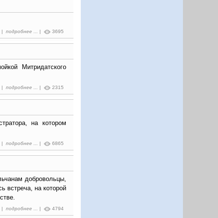
0 |
подробнее ...
|
3695
ойкой Митридатского
0 |
подробнее ...
|
2315
ратора, на котором
7 |
подробнее ...
|
6865
ельчанам добровольцы,
ь встреча, на которой
стве.
4 |
подробнее ...
|
4794