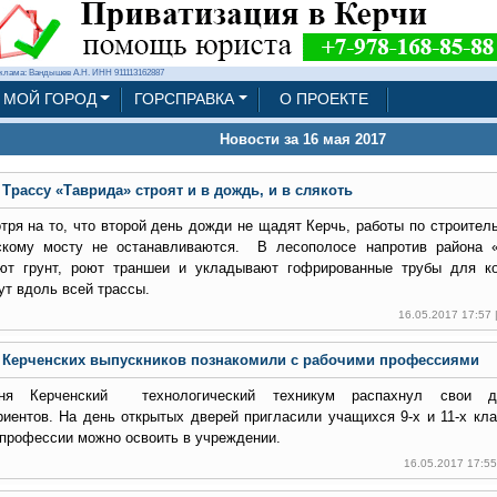
клама: Вандышев А.Н. ИНН 911113162887
МОЙ ГОРОД
ГОРСПРАВКА
О ПРОЕКТЕ
Новости за 16 мая 2017
Трассу «Таврида» строят и в дождь, и в слякоть
тря на то, что второй день дожди не щадят Керчь, работы по строител
кому мосту не останавливаются. В лесополосе напротив района 
ют грунт, роют траншеи и укладывают гофрированные трубы для ко
ут вдоль всей трассы.
16.05.2017 17:57
Керченских выпускников познакомили с рабочими профессиями
дня Керченский технологический техникум распахнул свои 
риентов.
На день открытых дверей пригласили учащихся 9-х и 11-х кла
 профессии можно освоить в учреждении.
16.05.2017 17:5