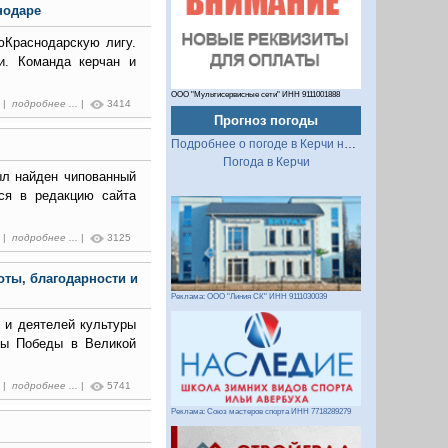
нодаре
ю
Краснодарскую лигу.
и. Команда керчан и
ООО "Мультисервисные сети" ИНН 9111001888
3 |
подробнее ...
|
3414
Прогноз погоды
Подробнее о погоде в Керчи на 2 недели
Погода в Керчи
ыл найден чипованный
ся в редакцию сайта
8 |
подробнее ...
|
3125
оты, благодарности и
Реклама: ООО "Линия СК" ИНН 9111030039
 и деятелей культуры
ины Победы в Великой
1 |
подробнее ...
|
5741
Реклама: Союз мастеров спорта ИНН 7718289279