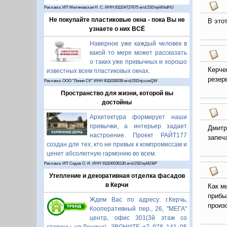
Реклама: ИП Миляновская Н. С. ИНН:911104727675 erid:2SDnjeWbdHU
Не покупайте пластиковые окна - пока Вы не
В это
узнаете о них ВСЁ
Наверное уже каждый человек в
какой то мере может рассказать
о таких уже привычных и хорошо
Керче
известных всем пластиковых окнах.
резер
Реклама: ООО "Линия СК" ИНН 9111030039 erid:2SDnjccooQW
Пространство для жизни, которой вы
достойны
Архитектура формирует наши
привычки, а интерьер задает
Дмитр
настроение. Проект РАЙТ177
запеч
создан для тех, кто не привык к компромиссам и
ценит абсолютную гармонию во всем.
Реклама: ИП Седов О. И. ИНН 911100036130 erid:2SDnjd4Z8iP
Утепление и декоративная отделка фасадов
в Керчи
Как м
прибы
Ждем Вас по адресу: г.Керчь,
произ
Кооперативный пер., 26, "МЕГА"
центр, офис 301(3й этаж со