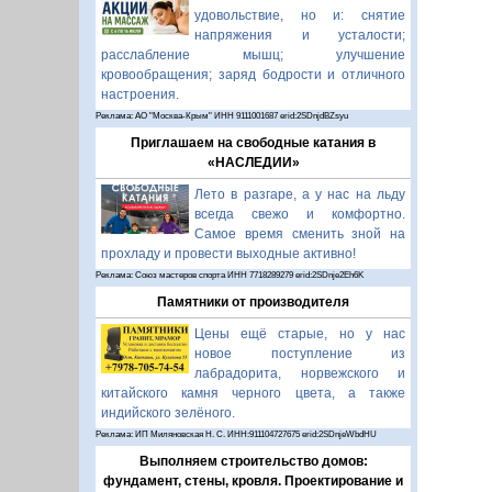
удовольствие, но и: снятие
напряжения и усталости;
расслабление мышц; улучшение
кровообращения; заряд бодрости и отличного
настроения.
Реклама: АО "Москва-Крым" ИНН 9111001687 erid:2SDnjdBZsyu
Приглашаем на свободные катания в
«НАСЛЕДИИ»
Лето в разгаре, а у нас на льду
всегда свежо и комфортно.
Самое время сменить зной на
прохладу и провести выходные активно!
Реклама: Союз мастеров спорта ИНН 7718289279 erid:2SDnje2Eh6K
Памятники от производителя
Цены ещё старые, но у нас
новое поступление из
лабрадорита, норвежского и
китайского камня черного цвета, а также
индийского зелёного.
Реклама: ИП Миляновская Н. С. ИНН:911104727675 erid:2SDnjeWbdHU
Выполняем строительство домов:
фундамент, стены, кровля. Проектирование и