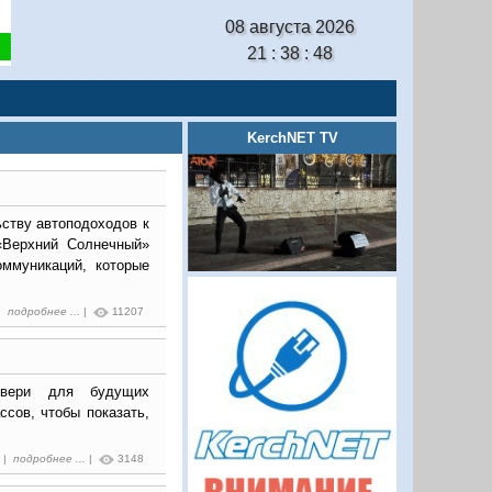
08 августа 2026
21 : 38 : 49
KerchNET TV
ьству автоподоходов к
«Верхний Солнечный»
ммуникаций, которые
 |
подробнее ...
|
11207
двери для будущих
ссов, чтобы показать,
5 |
подробнее ...
|
3148