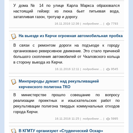
У дома № 14 по улице Карла Маркса образовался
настоящий гейзер: из люка бьет питьевая вода,
затапливая газон, тротуар и дорогу.
16.11.2016 12:36 |
подробнее ...
|
7793
На выезде из Керчи огромная автомобильная пробка
В связи с ремонтом дороги на подъезде к городу
организовано реверсивное движение. Это стало причиной
большого скопления автомобилей от Чкаловского кольца
в сторону выезда из Керчи.
16.11.2016 12:11 |
подробнее ...
|
9545
Минприроды думает над рекультивацией
керченского полигона ТКО
В министерстве прошло совещание по вопросу
реализации проектных и изыскательских работ по
рекультивации полигона твердых коммунальных отходов
города Керчи.
16.11.2016 11:25 |
подробнее ...
|
5995
В КГМТУ организуют «Студенческий Оскар»