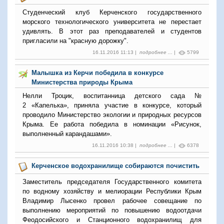
Студенческий клуб Керченского государственного
морского технологического университета не перестает
удивлять. В этот раз преподавателей и студентов
пригласили на "красную дорожку".
16.11.2016 11:13 |
подробнее ...
|
5799
Малышка из Керчи победила в конкурсе
Министерства природы Крыма
Нелли Троцик, воспитанница детского сада №
2 «Капелька», приняла участие в конкурсе, который
проводило Министерство экологии и природных ресурсов
Крыма. Ее работа победила в номинации «Рисунок,
выполненный карандашами».
16.11.2016 10:38 |
подробнее ...
|
6378
Керченское водохранилище собираются почистить
Заместитель председателя Государственного комитета
по водному хозяйству и мелиорации Республики Крым
Владимир Лысенко провел рабочее совещание по
выполнению мероприятий по повышению водоотдачи
Феодосийского и Станционного водохранилищ для