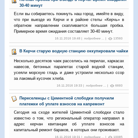
30-40 минут
Если вы собираетесь покинуть наш город, имейте в виду,
что при выезде из Керчи и в районе стелы «Керчь» в
обратном направлении скапливается большая пробка.
Примерное время ожидания составляет 30-40 минут.
16.11.2016 19:48 |
подробнее ...
|
13593
В Керчи старую водную станцию оккупировали чайки
Несколько десятков чаек расселись на перилах, каркасах
навесов, бетонных парапетах старой водной станции,
усеяли морскую гладь и даже устроили несколько ссор
за лакомый кусочек хлеба.
16.11.2016 19:33 |
подробнее ...
|
6693
Переселенцы с Цементной слободки получили
платежки об уплате взносов на капремонт
Сегодня на сходе жителей Цементной слободки стало
известно о том, что региональный оператор направил в
адрес керчан квитанции об уплате взносов на
капитальный ремонт бараков, в которых они проживают.
16.11.2016 19:31 |
подробнее ...
|
10085