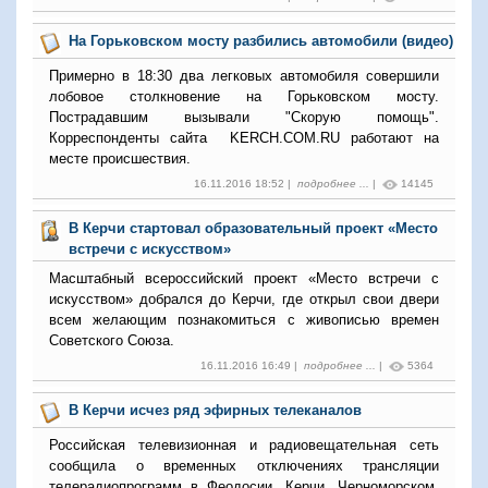
На Горьковском мосту разбились автомобили (видео)
Примерно в 18:30 два легковых автомобиля совершили
лобовое столкновение на Горьковском мосту.
Пострадавшим вызывали "Скорую помощь".
Корреспонденты сайта KERCH.COM.RU работают на
месте происшествия.
16.11.2016 18:52 |
подробнее ...
|
14145
В Керчи стартовал образовательный проект «Место
встречи с искусством»
Масштабный всероссийский проект «Место встречи с
искусством» добрался до Керчи, где открыл свои двери
всем желающим познакомиться с живописью времен
Советского Союза.
16.11.2016 16:49 |
подробнее ...
|
5364
В Керчи исчез ряд эфирных телеканалов
Российская телевизионная и радиовещательная сеть
сообщила о временных отключениях трансляции
телерадиопрограмм в Феодосии, Керчи, Черноморском,