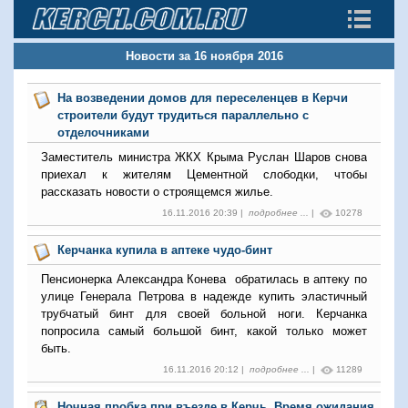
Новости за 16 ноября 2016
На возведении домов для переселенцев в Керчи
строители будут трудиться параллельно с
отделочниками
Заместитель министра ЖКХ Крыма Руслан Шаров снова
приехал к жителям Цементной слободки, чтобы
рассказать новости о строящемся жилье.
16.11.2016 20:39 |
подробнее ...
|
10278
Керчанка купила в аптеке чудо-бинт
Пенсионерка Александра Конева обратилась в аптеку по
улице Генерала Петрова в надежде купить эластичный
трубчатый бинт для своей больной ноги. Керчанка
попросила самый большой бинт, какой только может
быть.
16.11.2016 20:12 |
подробнее ...
|
11289
Ночная пробка при въезде в Керчь. Время ожидания