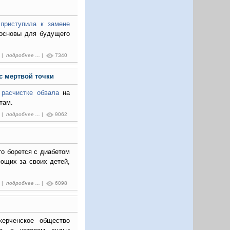
приступила к замене
 основы для будущего
9 |
подробнее ...
|
7340
с мертвой точки
 расчистке обвала
на
 там.
5 |
подробнее ...
|
9062
то борется с диабетом
ющих за своих детей,
9 |
подробнее ...
|
6098
керченское общество