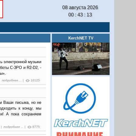
08 августа 2026
00 : 43 : 14
KerchNET TV
ль электронной музыки
боты C-3PO и R2-D2, -
ы».
 |
подробнее ...
|
10125
ем Ваши письма, но не
одходить к концу, мы
ми! А пока сохраняем
2 |
подробнее ...
|
8775