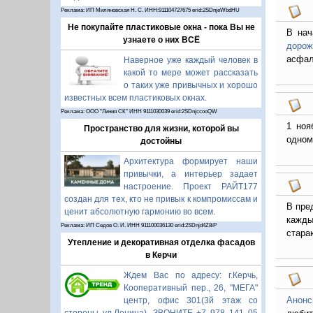
Реклама: ИП Миляновская Н. С. ИНН:911104727675 erid:2SDnjeWbdHU
Не покупайте пластиковые окна - пока Вы не
В нач
узнаете о них ВСЁ
дорож
асфал
Наверное уже каждый человек в
какой то мере может рассказать
о таких уже привычных и хорошо
известных всем пластиковых окнах.
Реклама: ООО "Линия СК" ИНН 9111030039 erid:2SDnjccooQW
1 ноя
Пространство для жизни, которой вы
одном
достойны
Архитектура формирует наши
привычки, а интерьер задает
настроение. Проект РАЙТ177
создан для тех, кто не привык к компромиссам и
В пре
ценит абсолютную гармонию во всем.
кажды
Реклама: ИП Седов О. И. ИНН 911100036130 erid:2SDnjd4Z8iP
стара
Утепление и декоративная отделка фасадов
в Керчи
Ждем Вас по адресу: г.Керчь,
Кооперативный пер., 26, "МЕГА"
Анонс
центр, офис 301(3й этаж со