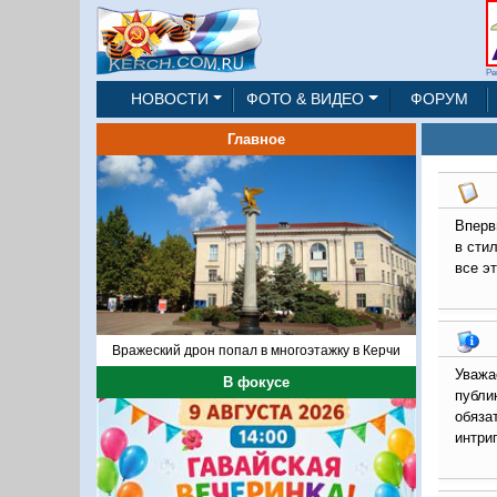
Ре
НОВОСТИ
ФОТО & ВИДЕО
ФОРУМ
Главное
Вперв
в сти
все э
Вражеский дрон попал в многоэтажку в Керчи
Уважа
В фокусе
публи
обяза
интриг