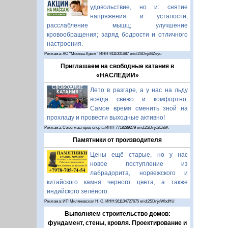
удовольствие, но и: снятие
напряжения и усталости;
расслабление мышц; улучшение
кровообращения; заряд бодрости и отличного
настроения.
Реклама: АО "Москва-Крым" ИНН 9111001687 erid:2SDnjdBZsyu
Приглашаем на свободные катания в
«НАСЛЕДИИ»
Лето в разгаре, а у нас на льду
всегда свежо и комфортно.
Самое время сменить зной на
прохладу и провести выходные активно!
Реклама: Союз мастеров спорта ИНН 7718289279 erid:2SDnje2Eh6K
Памятники от производителя
Цены ещё старые, но у нас
новое поступление из
лабрадорита, норвежского и
китайского камня черного цвета, а также
индийского зелёного.
Реклама: ИП Миляновская Н. С. ИНН:911104727675 erid:2SDnjeWbdHU
Выполняем строительство домов:
фундамент, стены, кровля. Проектирование и