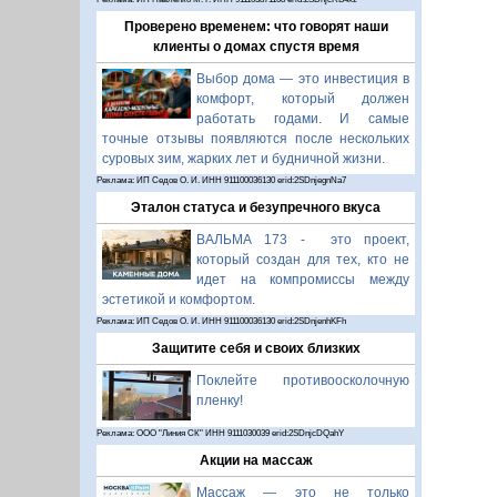
Проверено временем: что говорят наши
клиенты о домах спустя время
Выбор дома — это инвестиция в
комфорт, который должен
работать годами. И самые
точные отзывы появляются после нескольких
суровых зим, жарких лет и будничной жизни.
Реклама: ИП Седов О. И. ИНН 911100036130 erid:2SDnjegnNa7
Эталон статуса и безупречного вкуса
ВАЛЬМА 173 - это проект,
который создан для тех, кто не
идет на компромиссы между
эстетикой и комфортом.
Реклама: ИП Седов О. И. ИНН 911100036130 erid:2SDnjenhKFh
Защитите себя и своих близких
Поклейте противоосколочную
пленку!
Реклама: ООО "Линия СК" ИНН 9111030039 erid:2SDnjcDQahY
Акции на массаж
Массаж — это не только