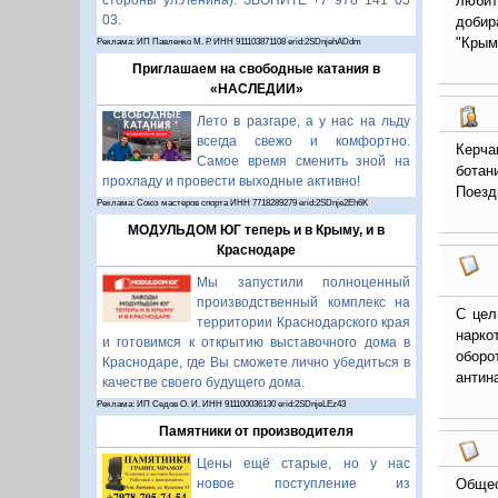
любит
стороны ул.Ленина). ЗВОНИТЕ +7 978 141 05
03.
добир
"Крым
Реклама: ИП Павленко М. Р. ИНН 911103871108 erid:2SDnjehADdm
Приглашаем на свободные катания в
«НАСЛЕДИИ»
Лето в разгаре, а у нас на льду
всегда свежо и комфортно.
Керча
Самое время сменить зной на
ботан
прохладу и провести выходные активно!
Поезд
Реклама: Союз мастеров спорта ИНН 7718289279 erid:2SDnje2Eh6K
МОДУЛЬДОМ ЮГ теперь и в Крыму, и в
Краснодаре
Мы запустили полноценный
производственный комплекс на
С цел
территории Краснодарского края
нарко
и готовимся к открытию выставочного дома в
обор
Краснодаре, где Вы сможете лично убедиться в
антин
качестве своего будущего дома.
Реклама: ИП Седов О. И. ИНН 911100036130 erid:2SDnjeLEz43
Памятники от производителя
Цены ещё старые, но у нас
Общес
новое поступление из