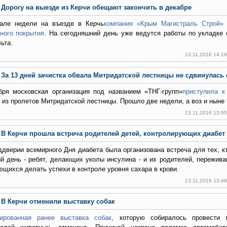
Дорогу на выезде из Керчи обещают закончить в декабре
але недели на въезде в Керчь
компания «Крым Магистраль Строй» 
ного покрытия
. На сегодняшний день уже ведутся работы по укладке
ьта.
13.11.2016 14:1
За 13 дней зачистка обвала Митридатской лестницы не сдвинулась 
бря московская организация под названием «ТНГ-групп»
приступила к
 из пролетов Митридатской лестницы. Прошло две недели, а воз и ныне
13.11.2016 13:5
В Керчи прошла встреча родителей детей, контролирующих диабет
ддверии всемирного Дня диабета была организована встреча для тех, к
й день - ребят, делающих уколы инсулина - и их родителей, пережива
ющихся делать успехи в контроле уровня сахара в крови.
13.11.2016 13:4
В Керчи отменили выставку собак
ированная ранее выставка собак
, которую собиралось провести 