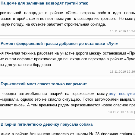
На доме для заливчан возводят третий этаж
роительной площадке в районе «Семь ветров» работа идет полн
чивают второй этаж и вот-вот приступят к возведению третьего. Не смот
ивую погоду, на объекте работает строительная бригада.
13.11.2016 16:3
Ремонт федеральной трассы добрался до остановки «Луч»
ня тяжелая техника работает на участке дороги между остановками «Пр
ие сняли асфальт практически до пешеходного перехода в районе «Луча
ны для установки бордюров.
13.11.2016 16:2
Горьковский мост спасет только капремонт
 череды автомобильных аварий на горьковском мосту,
яму, послуж
онировали, однако это не спасло ситуацию. Поток автомобилей выдавл
зазияет вновь. А тем временем рядом образовывается новое опасное пре
13.11.2016 16:20
В Керчи пятилетнюю девочку покусала собака
 днем в районе Аршинцево недалеко от школы № 28 бродячая собака н