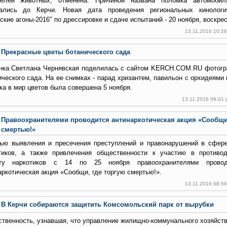
елей животных, отменена. Причиной названа поломка автомобил
ались до Керчи. Новая дата проведения региональных кинологи
ские агоны-2016" по дрессировке и сдаче испытаний - 20 ноября, воскре
13.11.2016 10:2
Прекрасные цветы ботанического сада
нка Светлана Чернявская поделилась с сайтом KERCH.COM.RU фотогр
ического сада. На ее снимках - парад хризантем, павильон с орхидеями 
ка в мир цветов была совершена 5 ноября.
13.11.2016 09:01
Правоохранителями проводится антинаркотическая акция «Сообщи,
смертью!»
ью выявления и пресечения преступлений и правонарушений в сфере
тиков, а также привлечения общественности к участию в противод
оту наркотиков с 14 по 25 ноября правоохранителями провод
аркотическая акция «Сообщи, где торгую смертью!».
13.11.2016 08:5
В Керчи собираются защитить Комсомольский парк от вырубки
твенность, узнавшая, что управление жилищно-коммунального хозяйств