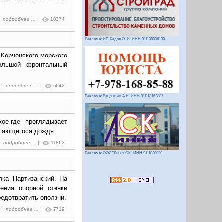
 |
подробнее ...
|
10374
Реклама: ИП Седов О. И. ИНН 911100036130
 Керченского морского
ольшой фронтальный
1 |
подробнее ...
|
6642
Реклама: Вандышев А.Н. ИНН 911113162887
ое-где проглядывает
игающегося дождя.
 |
подробнее ...
|
11863
Реклама: ООО "Линия СК" ИНН 9111030039
лка Партизанский. На
ения опорной стенки
редотвратить оползни.
6 |
подробнее ...
|
7719