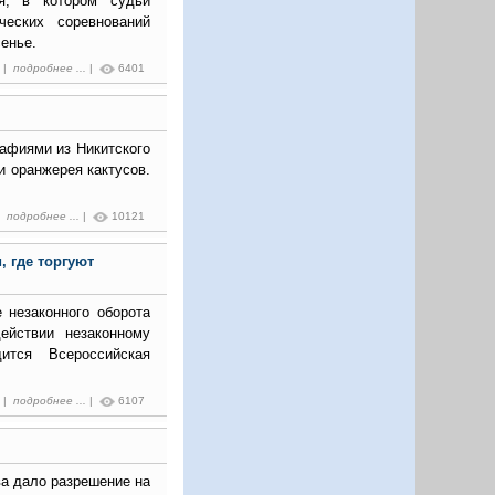
я, в котором судьи
ческих соревнований
сенье.
6 |
подробнее ...
|
6401
афиями из Никитского
и оранжерея кактусов.
 |
подробнее ...
|
10121
 где торгуют
 незаконного оборота
ействии незаконному
ится Всероссийская
6 |
подробнее ...
|
6107
а дало разрешение на