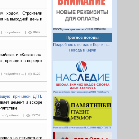
ым ходом. Строители
ря на выходной день и
ООО "Мультисервисные сети" ИНН 9111001888
4 |
подробнее ...
|
8642
Прогноз погоды
Подробнее о погоде в Керчи на 2 недели
Погода в Керчи
омбаза» и «Казакова».
», приводят в порядок
6 |
подробнее ...
|
8129
Реклама: Союз мастеров спорта ИНН 7718289279
ившую причиной ДТП
,
ивает цемент и вскоре
пятствие.
 |
подробнее ...
|
15757
Реклама: ИП Миляновская Н. С. ИНН 911104727675
апала на пятилетнего