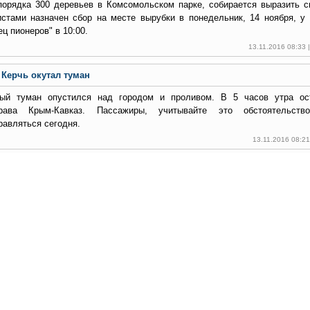
порядка 300 деревьев в Комсомольском парке, собирается выразить св
истами назначен сбор на месте вырубки в понедельник, 14 ноября, у 
ц пионеров" в 10:00.
13.11.2016 08:33
Керчь окутал туман
ый туман опустился над городом и проливом. В 5 часов утра ос
права Крым-Кавказ. Пассажиры, учитывайте это обстоятельств
равляться сегодня.
13.11.2016 08:2