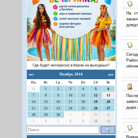
На ст
закан
дождл
Сегод
Рабоч
Где будет интересно в Керчи на выходных?
обочи
Ноябрь 2016
окт
дек
Пн
Вт
Ср
Чт
Пт
Сб
Вс
31
1
2
3
4
5
6
После
7
8
9
10
11
12
13
забет
14
15
16
17
18
19
20
дыра 
21
22
23
24
25
26
27
28
29
30
1
2
3
4
5
6
7
8
9
10
11
Вчера