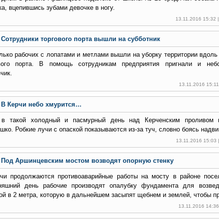
ка, вцепившись зубами девочке в ногу.
13.11.2016 15:32
Сотрудники торгового порта вышли на субботник
лько рабочих с лопатами и метлами вышли на уборку территории вдоль
вого порта. В помощь сотрудникам предприятия пригнали и неб
чик.
13.11.2016 15:1
В Керчи небо хмурится…
в такой холодный и пасмурный день над Керченским проливом к
шко. Робкие лучи с опаской показываются из-за туч, словно боясь надв
13.11.2016 15:03
Под Аршинцевским мостом возводят опорную стенку
чи продолжаются противоаварийные работы на мосту в районе посе
няшний день рабочие производят опалубку фундамента для возвед
ой в 2 метра, которую в дальнейшем засыпят щебнем и землей, чтобы п
13.11.2016 14:3