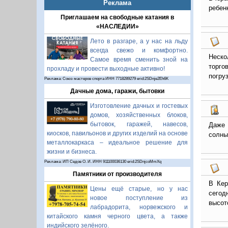
Реклама
ребен
Приглашаем на свободные катания в
«НАСЛЕДИИ»
Лето в разгаре, а у нас на льду
всегда свежо и комфортно.
Неско
Самое время сменить зной на
торго
прохладу и провести выходные активно!
погруз
Реклама: Союз мастеров спорта ИНН 7718289279 erid:2SDnje2Eh6K
Дачные дома, гаражи, бытовки
Изготовление дачных и гостевых
домов, хозяйственных блоков,
бытовок, гаражей, навесов,
Даже 
киосков, павильонов и других изделий на основе
солны
металлокаркаса – идеальное решение для
жизни и бизнеса.
Реклама: ИП Седов О. И. ИНН 911100036130 erid:2SDnjcoMmXq
Памятники от производителя
В Кер
Цены ещё старые, но у нас
сегод
новое поступление из
высот
лабрадорита, норвежского и
китайского камня черного цвета, а также
индийского зелёного.