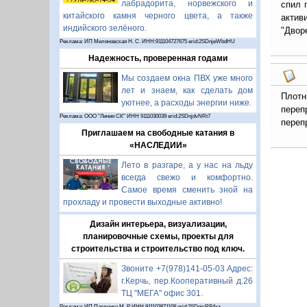
лабрадорита, норвежского и
спил 
китайского камня черного цвета, а также
актив
индийского зелёного.
"Дворе
Реклама: ИП Миляновская Н. С. ИНН:911104727675 erid:2SDnjeWbdHU
Надежность, проверенная годами
Мы создаем окна ПВХ уже много
лет и знаем, как сделать дом
Плотн
уютнее, а расходы энергии ниже.
пере
Реклама: ООО "Линия СК" ИНН 9111030039 erid:2SDnjdvNRt7
переп
Приглашаем на свободные катания в
«НАСЛЕДИИ»
Лето в разгаре, а у нас на льду
всегда свежо и комфортно.
Самое время сменить зной на
прохладу и провести выходные активно!
Дизайн интерьера, визуализации,
планировочные схемы, проекты для
строительства и строительство под ключ.
Звоните +7(978)141-05-03 Адрес:
г.Керчь, пер.Кооперативный д.26
ТЦ "МЕГА" офис 301.
Реклама: ИП Павленко М. Р. ИНН 911103871108 erid:2SDnjcRB4xz