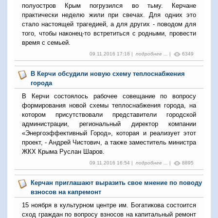
полуостров Крым погрузился во тьму. Керчане
практически неделю жили при свечах. Для одних это
стало настоящей трагедией, а для других - поводом для
того, чтобы наконец-то встретиться с родными, провести
время с семьей.
09.11.2016 17:18 |
подробнее ...
|
6349
В Керчи обсудили новую схему теплоснабжения
города
В Керчи состоялось рабочее совещание по вопросу
формирования новой схемы теплоснабжения города, на
котором присутствовали представители городской
администрации, региональный директор компании
«Энергоэффективный Город», которая и реализует этот
проект, - Андрей Чистович, а также заместитель министра
ЖКХ Крыма Руслан Шаров.
09.11.2016 16:54 |
подробнее ...
|
8895
Керчан приглашают выразить свое мнение по поводу
взносов на капремонт
15 ноября в культурном центре им. Богатикова состоится
сход граждан по вопросу взносов на капитальный ремонт