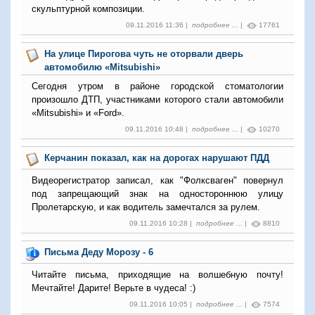
скульптурной композиции.
09.11.2016 11:36 |
подробнее ...
|
17761
На улице Пирогова чуть не оторвали дверь
автомобилю «Mitsubishi»
Сегодня утром в районе городской стоматологии
произошло ДТП, участниками которого стали автомобили
«Mitsubishi» и «Ford».
09.11.2016 10:48 |
подробнее ...
|
10270
Керчанин показал, как на дорогах нарушают ПДД
Видеорегистратор записал, как "Фолксваген" повернул
под запрещающий знак на одностороннюю улицу
Пролетарскую, и как водитель замечтался за рулем.
09.11.2016 10:28 |
подробнее ...
|
8810
Письма Деду Морозу - 6
Читайте письма, приходящие на волшебную почту!
Мечтайте! Дарите! Верьте в чудеса! :)
09.11.2016 10:05 |
подробнее ...
|
7574