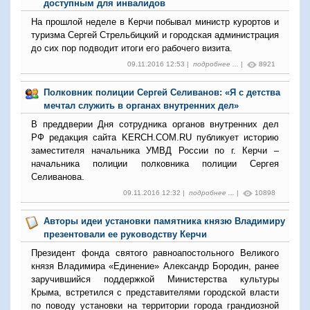
доступным для инвалидов
На прошлой неделе в Керчи побывал министр курортов и
туризма Сергей Стрельбицкий и городская администрация
до сих пор подводит итоги его рабочего визита.
09.11.2016 12:53 |
подробнее ...
|
8921
Полковник полиции Сергей Селиванов: «Я с детства
мечтал служить в органах внутренних дел»
В преддверии Дня сотрудника органов внутренних дел
РФ редакция сайта KERCH.COM.RU публикует историю
заместителя начальника УМВД России по г. Керчи –
начальника полиции полковника полиции Сергея
Селиванова.
09.11.2016 12:32 |
подробнее ...
|
10898
Авторы идеи установки памятника князю Владимиру
презентовали ее руководству Керчи
Президент фонда святого равноапостольного Великого
князя Владимира «Единение» Александр Бородин, ранее
заручившийся поддержкой Министерства культуры
Крыма, встретился с представителями городской власти
по поводу установки на территории города грандиозной