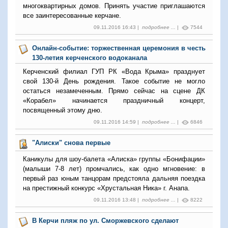
многоквартирных домов. Принять участие приглашаются
все заинтересованные керчане.
09.11.2016 16:43 |
подробнее ...
|
7544
Онлайн-событие: торжественная церемония в честь
130-летия керченского водоканала
Керченский филиал ГУП РК «Вода Крыма» празднует
свой 130-й День рождения. Такое событие не могло
остаться незамеченным. Прямо сейчас на сцене ДК
«Корабел» начинается праздничный концерт,
посвященный этому дню.
09.11.2016 14:59 |
подробнее ...
|
6846
"Алиски" снова первые
Каникулы для шоу-балета «Алиска» группы «Бонифации»
(малыши 7-8 лет) промчались, как одно мгновение: в
первый раз юным танцорам предстояла дальняя поездка
на престижный конкурс «Хрустальная Ника» г. Анапа.
09.11.2016 13:48 |
подробнее ...
|
8222
В Керчи пляж по ул. Сморжевского сделают