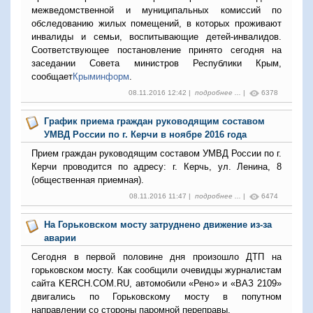
межведомственной и муниципальных комиссий по
обследованию жилых помещений, в которых проживают
инвалиды и семьи, воспитывающие детей-инвалидов.
Соответствующее постановление принято сегодня на
заседании Совета министров Республики Крым,
сообщает
Крыминформ
.
08.11.2016 12:42 |
подробнее ...
|
6378
График приема граждан руководящим составом
УМВД России по г. Керчи в ноябре 2016 года
Прием граждан руководящим составом УМВД России по г.
Керчи проводится по адресу: г. Керчь, ул. Ленина, 8
(общественная приемная).
08.11.2016 11:47 |
подробнее ...
|
6474
На Горьковском мосту затруднено движение из-за
аварии
Сегодня в первой половине дня произошло ДТП на
горьковском мосту. Как сообщили очевидцы журналистам
сайта KERCH.COM.RU, автомобили «Рено» и «ВАЗ 2109»
двигались по Горьковскому мосту в попутном
направлении со стороны паромной переправы.