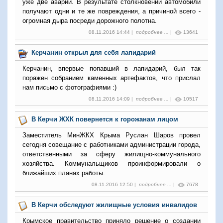
уже две аварии. В результате столкновений автомобили
получают одни и те же повреждения, а причиной всего -
огромная дыра посреди дорожного полотна.
08.11.2016 14:44 |
подробнее ...
|
13641
Керчанин открыл для себя лапидарий
Керчанин, впервые попавший в лапидарий, был так
поражен собранием каменных артефактов, что прислал
нам письмо с фотографиями :)
08.11.2016 14:09 |
подробнее ...
|
10517
В Керчи ЖХК повернется к горожанам лицом
Заместитель МинЖКХ Крыма Руслан Шаров провел
сегодня совещание с работниками администрации города,
ответственными за сферу жилищно-коммунального
хозяйства. Коммунальщиков проинформировали о
ближайших планах работы.
08.11.2016 12:50 |
подробнее ...
|
7678
В Керчи обследуют жилищные условия инвалидов
Крымское правительство приняло решение о создании