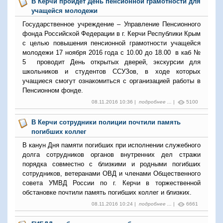
В Керчи пройдет День пенсионной грамотности для
учащейся молодежи
Государственное учреждение – Управление Пенсионного
фонда Российской Федерации в г. Керчи Республики Крым
с целью повышения пенсионной грамотности учащейся
молодежи 17 ноября 2016 года с 10.00 до 18.00 в каб №
5 проводит День открытых дверей, экскурсии для
школьников и студентов ССУЗов, в ходе которых
учащиеся смогут ознакомиться с организацией работы в
Пенсионном фонде.
08.11.2016 10:36 |
подробнее ...
|
5100
В Керчи сотрудники полиции почтили память
погибших коллег
В канун Дня памяти погибших при исполнении служебного
долга сотрудников органов внутренних дел стражи
порядка совместно с близкими и родными погибших
сотрудников, ветеранами ОВД и членами Общественного
совета УМВД России по г. Керчи в торжественной
обстановке почтили память погибших коллег и близких.
08.11.2016 10:24 |
подробнее ...
|
6661