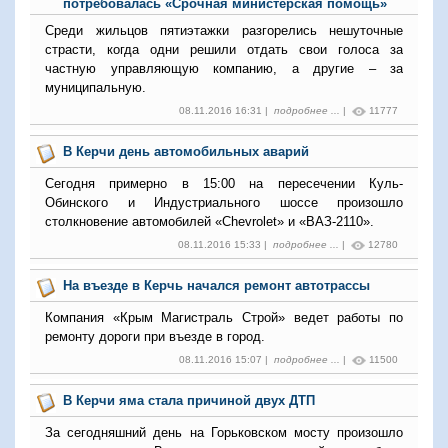
потребовалась «Срочная министерская помощь»
Среди жильцов пятиэтажки разгорелись нешуточные
страсти, когда одни решили отдать свои голоса за
частную управляющую компанию, а другие – за
муниципальную.
08.11.2016 16:31 |
подробнее ...
|
11777
В Керчи день автомобильных аварий
Сегодня примерно в 15:00 на пересечении Куль-
Обинского и Индустриального шоссе произошло
столкновение автомобилей «Chevrolet» и «ВАЗ-2110».
08.11.2016 15:33 |
подробнее ...
|
12780
На въезде в Керчь начался ремонт автотрассы
Компания «Крым Магистраль Строй» ведет работы по
ремонту дороги при въезде в город.
08.11.2016 15:07 |
подробнее ...
|
11500
В Керчи яма стала причиной двух ДТП
За сегодняшний день на Горьковском мосту произошло