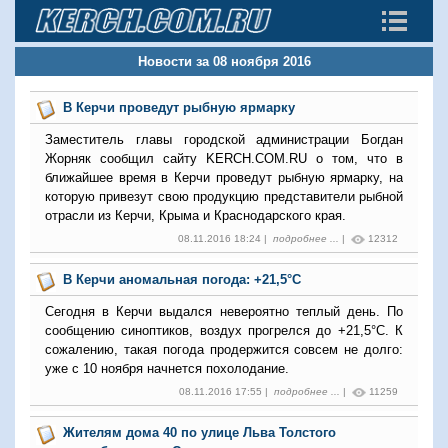
Новости за 08 ноября 2016
В Керчи проведут рыбную ярмарку
Заместитель главы городской администрации Богдан
Жорняк сообщил сайту KERCH.COM.RU о том, что в
ближайшее время в Керчи проведут рыбную ярмарку, на
которую привезут свою продукцию представители рыбной
отрасли из Керчи, Крыма и Краснодарского края.
08.11.2016 18:24 |
подробнее ...
|
12312
В Керчи аномальная погода: +21,5°C
Сегодня в Керчи выдался невероятно теплый день. По
сообщению синоптиков, воздух прогрелся до +21,5°C. К
сожалению, такая погода продержится совсем не долго:
уже с 10 ноября начнется похолодание.
08.11.2016 17:55 |
подробнее ...
|
11259
Жителям дома 40 по улице Льва Толстого