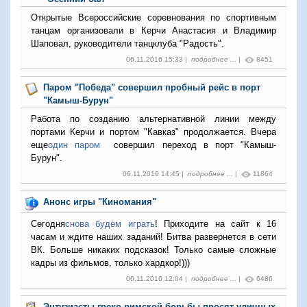
Открытые Всероссийские соревнования по спортивным
танцам организовали в Керчи Анастасия и Владимир
Шаповал, руководители танцклуба "Радость".
06.11.2016 15:33 |
подробнее ...
|
8451
Паром "Победа" совершил пробный рейс в порт
"Камыш-Бурун"
Работа по созданию альтернативной линии между
портами Керчи и портом "Кавказ" продолжается. Вчера
еще
один паром
совершил переход в порт "Камыш-
Бурун".
06.11.2016 14:45 |
подробнее ...
|
11864
Анонс игры "Киномания"
Сегодня
снова будем играть
! Приходите на сайт к 16
часам и ждите наших заданий! Битва развернется в сети
ВК. Больше никаких подсказок! Только самые сложные
кадры из фильмов, только хардкор!)))
06.11.2016 12:04 |
подробнее ...
|
6486
Энтузиасты греко-римской борьбы просят уличных