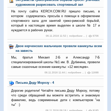
художников разрисовать спортивный зал
На почту сайта KERCH.COM.RU пришло письмо, в
котором содержалась просьба о помощи в оформлении
спортивного зала для занятий греко-римской борьбой,
который в настоящее время выделен в школе № 17 и
нуждается в рабочих руках.
06.11.2016 11:52 |
подробнее ...
|
6706
Двое керченских мальчишек провели каникулы всем
на зависть
Мы, братья Михаил 2-Б и Александр 7-Б
специализированной школы №1 им. В. Дубинина, провели
самые сказочные осенние каникулы: «12 месяцев».
06.11.2016 11:44 |
подробнее ...
|
11698
Письма Деду Морозу - 4
Дорогие родители! Читайте письма Деду Морозу, потому
что среди обращений вы можете встретить и знакомую
фамилию, ведь современные дети с компьютером "на
ты" :)
06.11.2016 09:19 |
подробнее ...
|
9185