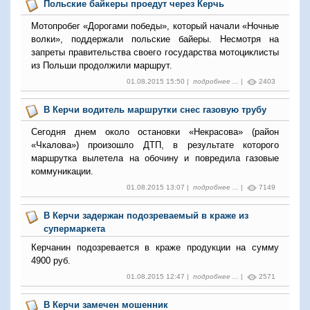
Польские байкеры проедут через Керчь
Мотопробег «Дорогами победы», который начали «Ночные
волки», поддержали польские байеры. Несмотря на
запреты правительства своего государства мотоциклисты
из Польши продолжили маршрут.
01.08.2015 15:50 |
подробнее ...
|
2403
В Керчи водитель маршрутки снес газовую трубу
Сегодня днем около остановки «Некрасова» (район
«Чкалова») произошло ДТП, в результате которого
маршрутка вылетела на обочину и повредила газовые
коммуникации.
01.08.2015 13:07 |
подробнее ...
|
7149
В Керчи задержан подозреваемый в краже из
супермаркета
Керчанин подозревается в краже продукции на сумму
4900 руб.
01.08.2015 12:47 |
подробнее ...
|
2571
В Керчи замечен мошенник