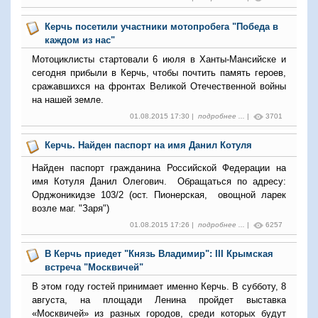
Керчь посетили участники мотопробега "Победа в
каждом из нас"
Мотоциклисты стартовали 6 июля в Ханты-Мансийске и
сегодня прибыли в Керчь, чтобы почтить память героев,
сражавшихся на фронтах Великой Отечественной войны
на нашей земле.
01.08.2015 17:30 |
подробнее ...
|
3701
Керчь. Найден паспорт на имя Данил Котуля
Найден паспорт гражданина Российской Федерации на
имя Котуля Данил Олегович. Обращаться по адресу:
Орджоникидзе 103/2 (ост. Пионерская, овощной ларек
возле маг. "Заря")
01.08.2015 17:26 |
подробнее ...
|
6257
В Керчь приедет "Князь Владимир": III Крымская
встреча "Москвичей"
В этом году гостей принимает именно Керчь. В субботу, 8
августа, на площади Ленина пройдет выставка
«Москвичей» из разных городов, среди которых будут