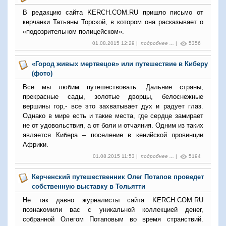
В редакцию сайта KERCH.COM.RU пришло письмо от
керчанки Татьяны Торской, в котором она расказывает о
«подозрительном полицейском».
01.08.2015 12:29 |
подробнее ...
|
5356
«Город живых мертвецов» или путешествие в Киберу
(фото)
Все мы любим путешествовать. Дальние страны,
прекрасные сады, золотые дворцы, белоснежные
вершины гор,- все это захватывает дух и радует глаз.
Однако в мире есть и такие места, где сердце замирает
не от удовольствия, а от боли и отчаяния. Одним из таких
является Кибера – поселение в кенийской провинции
Африки.
01.08.2015 11:53 |
подробнее ...
|
5194
Керченский путешественник Олег Потапов проведет
собственную выставку в Тольятти
Не так давно журналисты сайта KERCH.COM.RU
познакомили вас с уникальной коллекцией денег,
собранной Олегом Потаповым во время странствий.