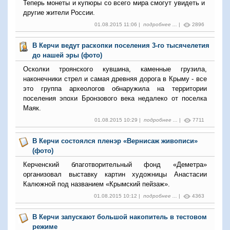
Теперь монеты и купюры со всего мира смогут увидеть и
другие жители России.
01.08.2015 11:06 |
подробнее ...
|
2896
В Керчи ведут раскопки поселения 3-го тысячелетия
до нашей эры (фото)
Осколки троянского кувшина, каменные грузила,
наконечники стрел и самая древняя дорога в Крыму - все
это группа археологов обнаружила на территории
поселения эпохи Бронзового века недалеко от поселка
Маяк.
01.08.2015 10:29 |
подробнее ...
|
7711
В Керчи состоялся пленэр «Вернисаж живописи»
(фото)
Керченский благотворительный фонд «Деметра»
организовал выставку картин художницы Анастасии
Калюжной под названием «Крымский пейзаж».
01.08.2015 10:12 |
подробнее ...
|
4363
В Керчи запускают большой накопитель в тестовом
режиме