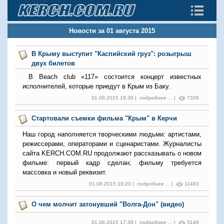
Новости за 01 августа 2015
В Крыму выступит "Каспийский груз": розыгрыш
двух билетов
В Beach club «117» состоится концерт известных
исполнителей, которые приедут в Крым из Баку.
01.08.2015 18:36 |
подробнее ...
|
7326
Стартовали съемки фильма "Крым" в Керчи
Наш город наполняется творческими людьми: артистами,
режиссерами, операторами и сценаристами. Журналисты
сайта KERCH.COM.RU продолжают рассказывать о новом
фильме: первый кадр сделан; фильму требуется
массовка и новый реквизит.
01.08.2015 18:20 |
подробнее ...
|
11483
О чем молчит затонувший "Волга-Дон" (видео)
01.08.2015 17:36 |
подробнее ...
|
5149