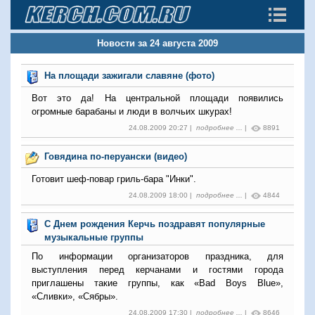
Новости за 24 августа 2009
На площади зажигали славяне (фото)
Вот это да! На центральной площади появились
огромные барабаны и люди в волчьих шкурах!
24.08.2009 20:27 |
подробнее ...
|
8891
Говядина по-перуански (видео)
Готовит шеф-повар гриль-бара "Инки".
24.08.2009 18:00 |
подробнее ...
|
4844
С Днем рождения Керчь поздравят популярные
музыкальные группы
По информации организаторов праздника, для
выступления перед керчанами и гостями города
приглашены такие группы, как «Bad Boys Blue»,
«Сливки», «Сябры».
24.08.2009 17:30 |
подробнее ...
|
8646