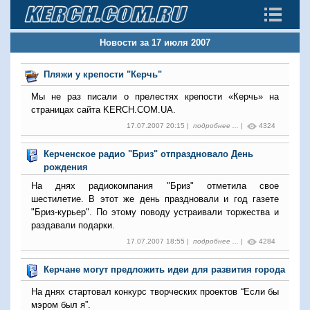
Новости за 17 июля 2007
Пляжи у крепости "Керчь"
Мы не раз писали о прелестях крепости «Керчь» на
страницах сайта KERCH.COM.UA.
17.07.2007 20:15 |
подробнее ...
|
4324
Керченское радио "Бриз" отпраздновало День
рождения
На днях радиокомпания "Бриз" отметила свое
шестилетие. В этот же день праздновали и год газете
"Бриз-курьер". По этому поводу устраивали торжества и
раздавали подарки.
17.07.2007 18:55 |
подробнее ...
|
4284
Керчане могут предложить идеи для развития города
На днях стартовал конкурс творческих проектов “Если бы
мэром был я”.