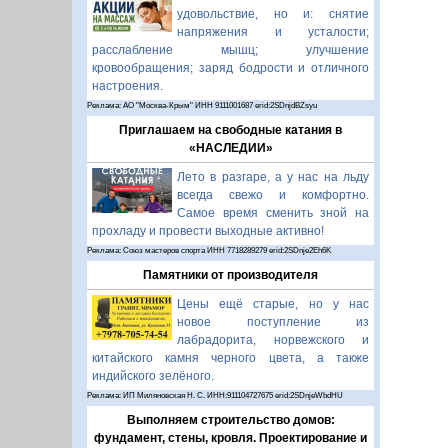
удовольствие, но и: снятие
напряжения и усталости;
расслабление мышц; улучшение
кровообращения; заряд бодрости и отличного
настроения.
Реклама: АО "Москва-Крым" ИНН 9111001687 erid:2SDnjdBZsyu
Приглашаем на свободные катания в
«НАСЛЕДИИ»
Лето в разгаре, а у нас на льду
всегда свежо и комфортно.
Самое время сменить зной на
прохладу и провести выходные активно!
Реклама: Союз мастеров спорта ИНН 7718289279 erid:2SDnje2Eh6K
Памятники от производителя
Цены ещё старые, но у нас
новое поступление из
лабрадорита, норвежского и
китайского камня черного цвета, а также
индийского зелёного.
Реклама: ИП Миляновская Н. С. ИНН:911104727675 erid:2SDnjeWbdHU
Выполняем строительство домов:
фундамент, стены, кровля. Проектирование и