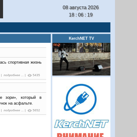
08 августа 2026
18 : 06 : 20
KerchNET TV
ась спортивная жизнь
6 |
подробнее ...
|
5435
е зори», который в
унок на асфальте.
8 |
подробнее ...
|
5652