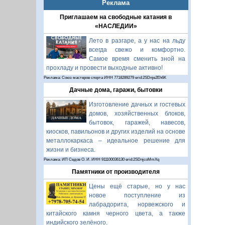
Реклама
Приглашаем на свободные катания в
«НАСЛЕДИИ»
Лето в разгаре, а у нас на льду
всегда свежо и комфортно.
Самое время сменить зной на
прохладу и провести выходные активно!
Реклама: Союз мастеров спорта ИНН 7718289279 erid:2SDnje2Eh6K
Дачные дома, гаражи, бытовки
Изготовление дачных и гостевых
домов, хозяйственных блоков,
бытовок, гаражей, навесов,
киосков, павильонов и других изделий на основе
металлокаркаса – идеальное решение для
жизни и бизнеса.
Реклама: ИП Седов О. И. ИНН 911100036130 erid:2SDnjcoMmXq
Памятники от производителя
Цены ещё старые, но у нас
новое поступление из
лабрадорита, норвежского и
китайского камня черного цвета, а также
индийского зелёного.