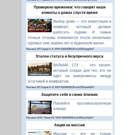
Проверено временем: что говорят наши
клиенты о домах спустя время
Выбор дома — это инвестиция в
комфорт, который должен
работать годами. И самые
точные отзывы появляются после нескольких
суровых зим, жарких лет и будничной жизни.
Реклама: ИП Седов О. И. ИНН 911100036130 erid:2SDnjegnNa7
Эталон статуса и безупречного вкуса
ВАЛЬМА 173 - это проект,
который создан для тех, кто не
идет на компромиссы между
эстетикой и комфортом.
Реклама: ИП Седов О. И. ИНН 911100036130 erid:2SDnjenhKFh
Защитите себя и своих близких
Поклейте противоосколочную
пленку!
Реклама: ООО "Линия СК" ИНН 9111030039 erid:2SDnjcDQahY
Акции на массаж
Массаж — это не только