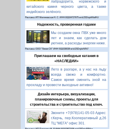
лабрадорита, норвежского и
китайского камня черного цвета, а также
индийского зелёного.
Реклама: ИП Миляновская Н. С. ИНН:911104727675 erid:2SDnjeWbdHU
Надежность, проверенная годами
Мы создаем окна ПВХ уже много
лет и знаем, как сделать дом
уютнее, а расходы энергии ниже.
Реклама: ООО "Линия СК" ИНН 9111030039 erid:2SDnjdvNRt7
Приглашаем на свободные катания в
«НАСЛЕДИИ»
Лето в разгаре, а у нас на льду
всегда свежо и комфортно.
Самое время сменить зной на
прохладу и провести выходные активно!
Дизайн интерьера, визуализации,
планировочные схемы, проекты для
строительства и строительство под ключ.
Звоните +7(978)141-05-03 Адрес:
г.Керчь, пер.Кооперативный д.26
ТЦ "МЕГА" офис 301.
Реклама: ИП Павленко М. Р. ИНН 911103871108 erid:2SDnjcRB4xz