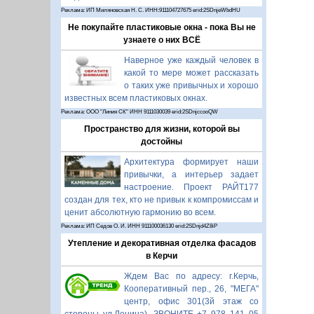
Реклама: ИП Миляновская Н. С. ИНН:911104727675 erid:2SDnjeWbdHU
Не покупайте пластиковые окна - пока Вы не
узнаете о них ВСЁ
Наверное уже каждый человек в
какой то мере может рассказать
о таких уже привычных и хорошо
известных всем пластиковых окнах.
Реклама: ООО "Линия СК" ИНН 9111030039 erid:2SDnjccooQW
Пространство для жизни, которой вы
достойны
Архитектура формирует наши
привычки, а интерьер задает
настроение. Проект РАЙТ177
создан для тех, кто не привык к компромиссам и
ценит абсолютную гармонию во всем.
Реклама: ИП Седов О. И. ИНН 911100036130 erid:2SDnjd4Z8iP
Утепление и декоративная отделка фасадов
в Керчи
Ждем Вас по адресу: г.Керчь,
Кооперативный пер., 26, "МЕГА"
центр, офис 301(3й этаж со