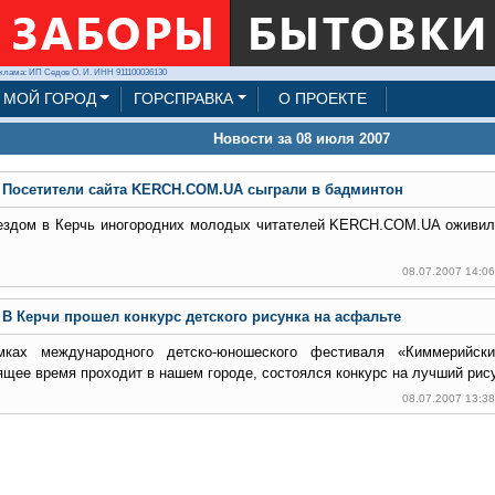
клама: ИП Седов О. И. ИНН 911100036130
МОЙ ГОРОД
ГОРСПРАВКА
О ПРОЕКТЕ
Новости за 08 июля 2007
Посетители сайта KERCH.COM.UA сыграли в бадминтон
ездом в Керчь иногородних молодых читателей KERCH.COM.UA оживил
08.07.2007 14:0
В Керчи прошел конкурс детского рисунка на асфальте
ках международного детско-юношеского фестиваля «Киммерийски
ящее время проходит в нашем городе, состоялся конкурс на лучший рис
08.07.2007 13:3