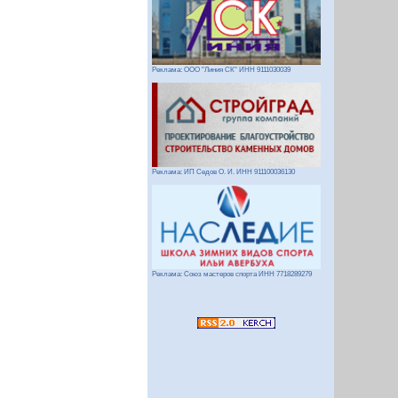
Реклама: ООО "Линия СК" ИНН 9111030039
Реклама: ИП Седов О. И. ИНН 911100036130
Реклама: Союз мастеров спорта ИНН 7718289279