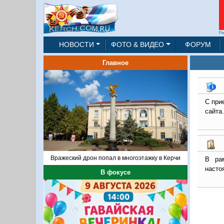
Ре
НОВОСТИ
ФОТО & ВИДЕО
ФОРУМ
Главное
С при
сайта.
Вражеский дрон попал в многоэтажку в Керчи
В рам
насто
В фокусе