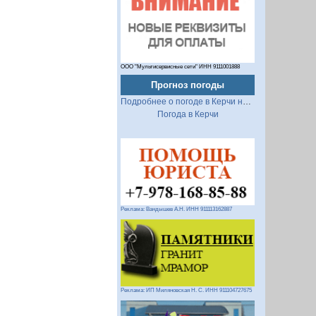
ООО "Мультисервисные сети" ИНН 9111001888
Прогноз погоды
Подробнее о погоде в Керчи на 2 недели
Погода в Керчи
Реклама: Вандышев А.Н. ИНН 911113162887
Реклама: ИП Миляновская Н. С. ИНН 911104727675