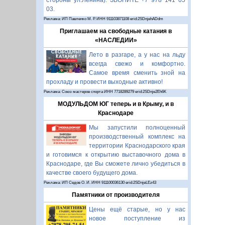
стороны ул.Ленина). ЗВОНИТЕ +7 978 141 05
03.
Реклама: ИП Павленко М. Р. ИНН 911103871108 erid:2SDnjehADdm
Приглашаем на свободные катания в
«НАСЛЕДИИ»
Лето в разгаре, а у нас на льду
всегда свежо и комфортно.
Самое время сменить зной на
прохладу и провести выходные активно!
Реклама: Союз мастеров спорта ИНН 7718289279 erid:2SDnje2Eh6K
МОДУЛЬДОМ ЮГ теперь и в Крыму, и в
Краснодаре
Мы запустили полноценный
производственный комплекс на
территории Краснодарского края
и готовимся к открытию выставочного дома в
Краснодаре, где Вы сможете лично убедиться в
качестве своего будущего дома.
Реклама: ИП Седов О. И. ИНН 911100036130 erid:2SDnjeLEz43
Памятники от производителя
Цены ещё старые, но у нас
новое поступление из