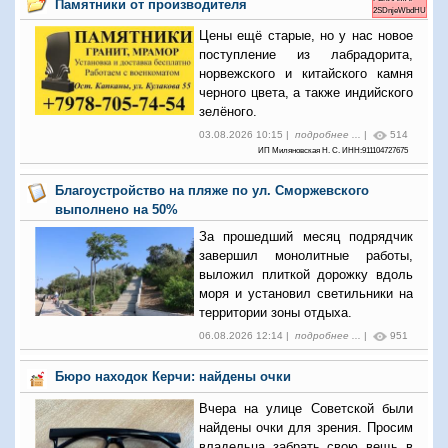
Памятники от производителя
2SDnjeWbdHU
Цены ещё старые, но у нас новое
поступление из лабрадорита,
норвежского и китайского камня
черного цвета, а также индийского
зелёного.
03.08.2026 10:15 |
подробнее ...
|
514
ИП Миляновская Н. С. ИНН:911104727675
Благоустройство на пляже по ул. Сморжевского
выполнено на 50%
За прошедший месяц подрядчик
завершил монолитные работы,
выложил плиткой дорожку вдоль
моря и установил светильники на
территории зоны отдыха.
06.08.2026 12:14 |
подробнее ...
|
951
Бюро находок Керчи: найдены очки
Вчера на улице Советской были
найдены очки для зрения. Просим
владельца забрать свою вещь в