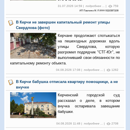
31.07.2026 14:59 |
подробнее ...
|
759
ИП Павленко М. Р. ИНН 911103871108
В Керчи не завершен капитальный ремонт улицы
Свердлова (фото)
Керчане продолжают спотыкаться
на пешеходных дорожках вдоль
улицы Свердлова, которую
разгромил подрядчик "СТГ-Юг", не
выполнивший свои обязанности по
капитальному ремонту объекта.
04.08.2026 17:08 |
подробнее ...
|
1262
В Керчи бабушка отписала квартиру помощнице, а не
внучке
Керченский городской суд
рассказал о деле, в котором
внучка оспаривала завещание
бабушки.
04.08.2026 11:48 |
подробнее ...
|
2708