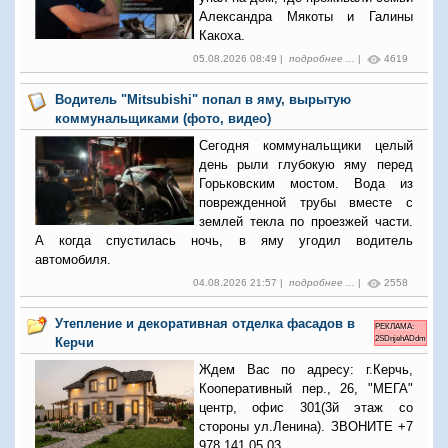
Александра Мякоты и Галины
Какоха.
05.08.2026 08:49 |
подробнее ...
|
4619
Водитель "Mitsubishi" попал в яму, вырытую
коммунальщиками (фото, видео)
Сегодня коммунальщики целый
день рыли глубокую яму перед
Горьковским мостом. Вода из
поврежденной трубы вместе с
землей текла по проезжей части.
А когда спустилась ночь, в яму угодил водитель
автомобиля.
04.08.2026 21:57 |
подробнее ...
|
2558
Утепление и декоративная отделка фасадов в
РЕКЛАМА:
2SDnjehADdm
Керчи
Ждем Вас по адресу: г.Керчь,
Кооперативный пер., 26, "МЕГА"
центр, офис 301(3й этаж со
стороны ул.Ленина). ЗВОНИТЕ +7
978 141 05 03.