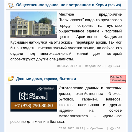
Общественное здание, не построенное в Керчи (эскиз)
Местное предприятие
"Керчьпроект" когда-то предлагало
городу построить на пустыре
общественное здание - торговый
центр. Архитектор Владимир
Кусницын наткнулся на эти эскизы, перебирая архив. Так мог
бы выглядеть неиспользуемый участок земли, но сейчас его
отдали под многоквартирный жилой дом, который
спроектируют другие специалисты.
06.08.2026 16:11 |
подробнее ...
|
1374
РЕКЛАМА:
Дачные дома, гаражи, бытовки
2SDnjcoMmXq
Изготовление дачных и гостевых
домов, хозяйственных блоков,
бытовок, гаражей, навесов,
киосков, павильонов и других
изделий на основе
металлокаркаса – идеальное
решение для жизни и бизнеса.
05.08.2026 18:29 |
подробнее ...
|
408