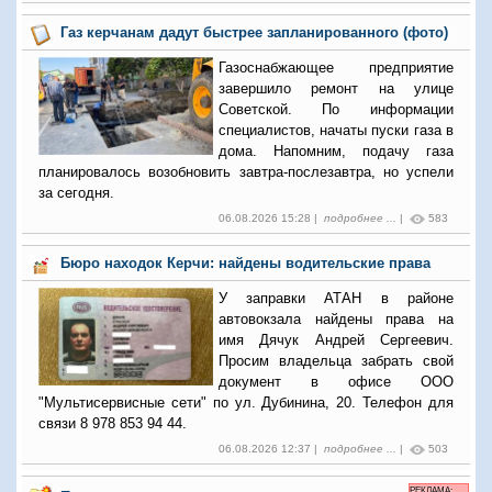
Газ керчанам дадут быстрее запланированного (фото)
Газоснабжающее предприятие
завершило ремонт на улице
Советской. По информации
специалистов, начаты пуски газа в
дома. Напомним, подачу газа
планировалось возобновить завтра-послезавтра, но успели
за сегодня.
06.08.2026 15:28 |
подробнее ...
|
583
Бюро находок Керчи: найдены водительские права
У заправки АТАН в районе
автовокзала найдены права на
имя Дячук Андрей Сергеевич.
Просим владельца забрать свой
документ в офисе ООО
"Мультисервисные сети" по ул. Дубинина, 20. Телефон для
связи 8 978 853 94 44.
06.08.2026 12:37 |
подробнее ...
|
503
РЕКЛАМА: