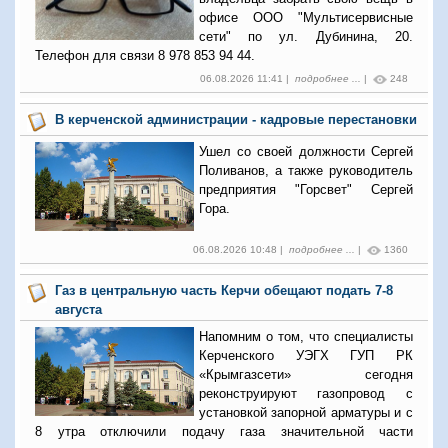
офисе ООО "Мультисервисные
сети" по ул. Дубинина, 20.
Телефон для связи 8 978 853 94 44.
06.08.2026 11:41 |
подробнее ...
|
248
В керченской администрации - кадровые перестановки
Ушел со своей должности Сергей
Поливанов, а также руководитель
предприятия "Горсвет" Сергей
Гора.
06.08.2026 10:48 |
подробнее ...
|
1360
Газ в центральную часть Керчи обещают подать 7-8
августа
Напомним о том, что специалисты
Керченского УЭГХ ГУП РК
«Крымгазсети» сегодня
реконструируют газопровод с
установкой запорной арматуры и с
8 утра отключили подачу газа значительной части