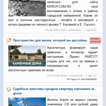
записала для сайта
KERCH.COM.RU свои
воспоминания о пляже в районе
городской набережной. Каким он
был в золотые шестидесятые - читайте в материале с
иллюстрациями из личного архива Т. Багаевой и Е. Глухого.
05.08.2026 15:46 |
подробнее ...
|
3123
РЕКЛАМА:
Пространство для жизни, которой вы достойны
2SDnjd4Z8iP
Архитектура формирует наши
привычки, а интерьер задает
настроение. Проект РАЙТ177
создан для тех, кто не привык к
компромиссам и ценит
абсолютную гармонию во всем.
31.07.2026 18:00 |
подробнее ...
|
772
ИП Седов О. И. ИНН 911100036130
Судебные приставы продали квартиру керчанина за
долги
Житель Керчи не вернул своему
знакомому 2,8 млн рублей даже