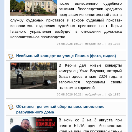
после вынесенного судебного
решения. Впоследствии кредитор
предъявил исполнительный лист в
службу судебных приставов и вскоре судебный пристав-
исполнитель отделения судебных приставов по г. Керчи
Главного управления возбудил в отношении должника
исполнительное производство.
05.08.2026 15:10 |
подробнее ...
|
1088
Необычный концерт на улице Ленина (фото, видео)
В Керчи дал живые концерты
камерунец Урих Воунанг, который
бывал здесь в мае 2024 года и
запомнился горожанам своим
голосом и харизмой.
05.08.2026 10:21 |
подробнее ...
|
1835
Объявлен денежный сбор на восстановление
разрушенного дома
В ночь со 2 на 3 августа при
налете БПЛА один беспилотник
упал на дом, где проживали семьи