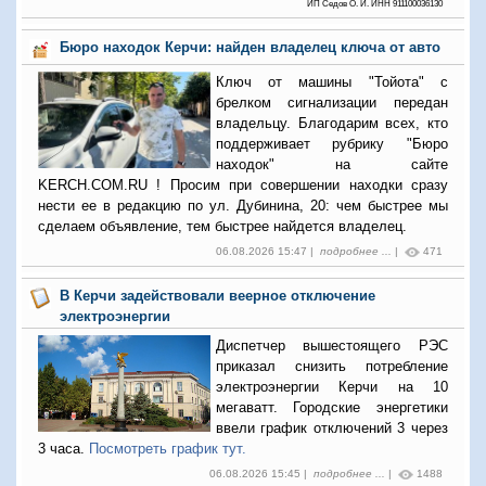
ИП Седов О. И. ИНН 911100036130
Бюро находок Керчи: найден владелец ключа от авто
Ключ от машины "Тойота" с
брелком сигнализации передан
владельцу. Благодарим всех, кто
поддерживает рубрику "Бюро
находок" на сайте
KERCH.COM.RU ! Просим при совершении находки сразу
нести ее в редакцию по ул. Дубинина, 20: чем быстрее мы
сделаем объявление, тем быстрее найдется владелец.
06.08.2026 15:47 |
подробнее ...
|
471
В Керчи задействовали веерное отключение
электроэнергии
Диспетчер вышестоящего РЭС
приказал снизить потребление
электроэнергии Керчи на 10
мегаватт. Городские энергетики
ввели график отключений 3 через
3 часа.
Посмотреть график тут.
06.08.2026 15:45 |
подробнее ...
|
1488