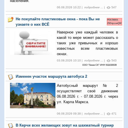
населения.
06.08.2026 10:22 |
подробнее ...
|
547
Не покупайте пластиковые окна - пока Вы не
РЕКЛАМА:
2SDnjccooQW
узнаете о них ВСЁ
Наверное уже каждый человек в
какой то мере может рассказать о
таких уже привычных и хорошо
известных всем пластиковых
окнах.
03.08.2026 10:10 |
подробнее ...
|
543
ООО "Линия СК" ИНН 9111030039
Изменен участок маршрута автобуса 2
Автобусный маршрут № 2
осуществляет своё движение
06.08.2026 г. - 07.08.2026 г. через
ул. Карла Маркса.
06.08.2026 09:38 |
подробнее ...
|
471
В Керчи всех желающих зовут на шахматный турнир