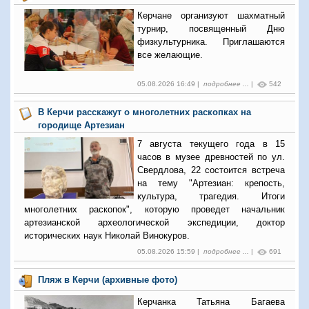
Керчане организуют шахматный
турнир, посвященный Дню
физкультурника. Приглашаются
все желающие.
05.08.2026 16:49 |
подробнее ...
|
542
В Керчи расскажут о многолетних раскопках на
городище Артезиан
7 августа текущего года в 15
часов в музее древностей по ул.
Свердлова, 22 состоится встреча
на тему "Артезиан: крепость,
культура, трагедия. Итоги
многолетних раскопок", которую проведет начальник
артезианской археологической экспедиции, доктор
исторических наук Николай Винокуров.
05.08.2026 15:59 |
подробнее ...
|
691
Пляж в Керчи (архивные фото)
Керчанка Татьяна Багаева