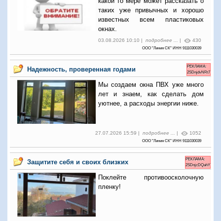
какой то мере может рассказать о
таких уже привычных и хорошо
известных всем пластиковых
окнах.
03.08.2026 10:10 |
подробнее ...
|
430
ООО "Линия СК" ИНН 9111030039
РЕКЛАМА:
Надежность, проверенная годами
2SDnjdvNRt7
Мы создаем окна ПВХ уже много
лет и знаем, как сделать дом
уютнее, а расходы энергии ниже.
27.07.2026 15:59 |
подробнее ...
|
1052
ООО "Линия СК" ИНН 9111030039
РЕКЛАМА:
Защитите себя и своих близких
2SDnjcDQahY
Поклейте противоосколочную
пленку!