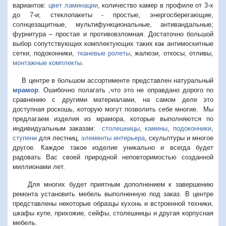
вариантов:
цвет ламинации
, количество камер в профиле от 3-х
до 7-и; стеклопакеты - простые, энергосберегающие,
солнцезащитные, мультифункциональные, антивандальные;
фурнитура – простая и противовзломная. Достаточно большой
выбор сопутствующих комплектующих таких как антимоскитные
сетки, подоконники,
тканевые ролеты
, жалюзи, откосы, отливы,
монтажные комплекты
.
В центре в большом ассортименте представлен натуральный
мрамор
. Ошибочно полагать ,что это не оправдано дорого по
сравнению с другими материалами, на самом деле это
доступная роскошь, которую могут позволить себе многие. Мы
предлагаем изделия из мрамора, которые выполняются по
индивидуальным заказам:
столешницы
,
камины
,
подоконники
,
ступени
для лестниц,
элементы интерьера
, скульптуры и многое
другое. Каждое такое изделие уникально и всегда будет
радовать Вас своей природной неповторимостью созданной
миллионами лет.
Для многих будет приятным дополнением к завершению
ремонта установить мебель выполненную под заказ. В центре
представлены некоторые образцы кухонь и встроенной техники,
шкафы купе, прихожие, сейфы, столешницы и другая корпусная
мебель.