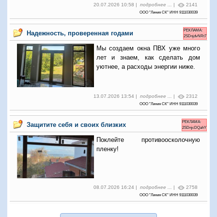
20.07.2026 10:58 |
подробнее ...
|
2141
ООО "Линия СК" ИНН 9111030039
РЕКЛАМА:
Надежность, проверенная годами
2SDnjdvNRt7
Мы создаем окна ПВХ уже много
лет и знаем, как сделать дом
уютнее, а расходы энергии ниже.
13.07.2026 13:54 |
подробнее ...
|
2312
ООО "Линия СК" ИНН 9111030039
РЕКЛАМА:
Защитите себя и своих близких
2SDnjcDQahY
Поклейте противоосколочную
пленку!
08.07.2026 16:24 |
подробнее ...
|
2758
ООО "Линия СК" ИНН 9111030039