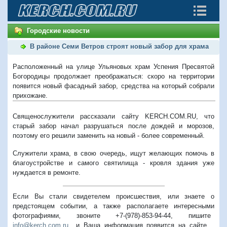
Городские новости
В районе Семи Ветров строят новый забор для храма
Расположенный на улице Ульяновых храм Успения Пресвятой
Богородицы продолжает преображаться: скоро на территории
появится новый фасадный забор, средства на который собрали
прихожане.
Священослужители рассказали сайту KERCH.COM.RU, что
старый забор начал разрушаться после дождей и морозов,
поэтому его решили заменить на новый - более современный.
Служители храма, в свою очередь, ищут желающих помочь в
благоустройстве и самого святилища - кровля здания уже
нуждается в ремонте.
Если Вы стали свидетелем происшествия, или знаете о
предстоящем событии, а также располагаете интересными
фотографиями, звоните +7-(978)-853-94-44,
пишите
info@kerch.com.ru
и Ваша информация появится на сайте