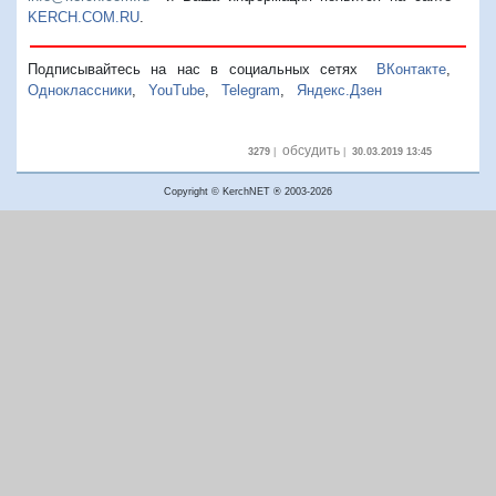
KERCH.COM.RU
.
Подписывайтесь на нас в социальных сетях
ВКонтакте
,
Одноклассники
,
YouTube
,
Telegram
,
Яндекс.Дзен
обсудить
3279
|
|
30.03.2019 13:45
Copyright © KerchNET ® 2003-2026