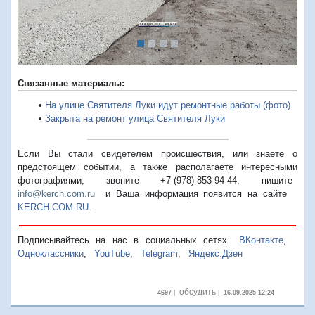
Связанные материалы:
•
На улице Святителя Луки идут ремонтные работы (фото)
•
Закрыта на ремонт улица Святителя Луки
Если Вы стали свидетелем происшествия, или знаете о
предстоящем событии, а также располагаете интересными
фотографиями, звоните +7-(978)-853-94-44,
пишите
info@kerch.com.ru
и Ваша информация появится на сайте
KERCH.COM.RU
.
Подписывайтесь на нас в социальных сетях
ВКонтакте
,
Одноклассники
,
YouTube
,
Telegram
,
Яндекс.Дзен
обсудить
4697
|
|
16.09.2025 12:24