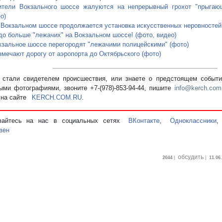
тели Вокзального шоссе жалуются на непрерывный грохот "прыгающ
о)
 Вокзальном шоссе продолжается установка искусственных неровностей
до больше "лежачих" на Вокзальном шоссе! (фото, видео)
кзальное шоссе перегородят "лежачими полицейскими" (фото)
змечают дорогу от аэропорта до Октябрьского (фото)
стали свидетелем происшествия, или знаете о предстоящем событии
ыми фотографиями, звоните +7-(978)-853-94-44,
пишите
info@kerch.com
 на сайте
KERCH.COM.RU
.
вайтесь на нас в социальных сетях
ВКонтакте
,
Одноклассники
зен
обсудить
2044
|
|
11.06