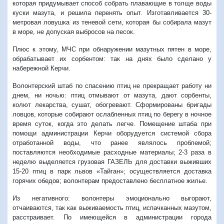
которая придумывает способ собрать плавающие в толще воды
куски мазута, и решила перенять опыт. Изготавливается 30-
метровая ловушка из теневой сети, которая бы собирала мазут
в море, не допуская выбросов на песок.
Плюс к этому, МЧС при обнаружении мазутных пятен в море,
обрабатывает их сорбентом: так на днях было сделано у
набережной Керчи.
Волонтерский штаб по спасению птиц не прекращает работу ни
днем, ни ночью: птиц отмывают от мазута, дают сорбенты,
колют лекарства, сушат, обогревают. Сформированы бригады
ловцов, которые собирают ослабленных птиц по берегу в ночное
время суток, когда это делать легче. Помещение штаба при
помощи администрации Керчи оборудуется системой сбора
отработанной воды, что ранее являлось проблемой;
поставляются необходимые расходные материалы; 2-3 раза в
неделю выделяется грузовая ГАЗЕЛЬ для доставки выживших
15-20 птиц в парк львов «Тайган»; осуществляется доставка
горячих обедов; волонтерам предоставлено бесплатное жилье.
Из негативного: волонтеры эмоционально выгорают,
отчаиваются, так как выживаемость птиц, испачканных мазутом,
расстраивает. По имеющейся в администрации города