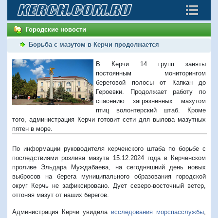
Городские новости
Борьба с мазутом в Керчи продолжается
В Керчи 14 групп заняты
постоянным мониторингом
береговой полосы от Капкан до
Героевки. Продолжает работу по
спасению загрязненных мазутом
птиц волонтерский штаб. Кроме
того, администрация Керчи готовит сети для вылова мазутных
пятен в море.
По информации руководителя керченского штаба по борьбе с
последствиями розлива мазута 15.12.2024 года в Керченском
проливе Эльдара Муждабаева, на сегодняшний день новых
выбросов на берега муниципального образования городской
округ Керчь не зафиксировано. Дует северо-восточный ветер,
отгоняя мазут от наших берегов.
Администрация Керчи увидела
исследования морспасслужбы
,