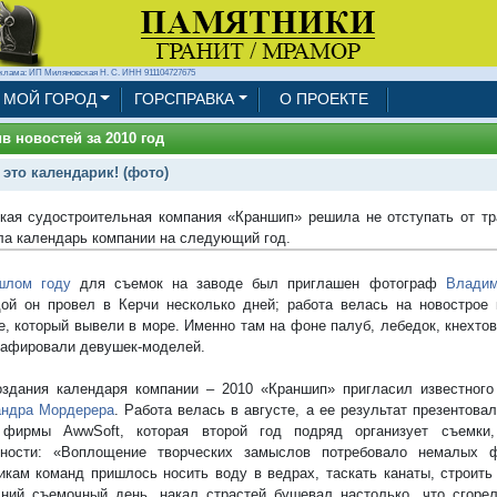
клама: ИП Миляновская Н. С. ИНН 911104727675
МОЙ ГОРОД
ГОРСПРАВКА
О ПРОЕКТЕ
в новостей за 2010 год
 это календарик! (фото)
кая судостроительная компания «Краншип» решила не отступать от тра
ла календарь компании на следующий год.
шлом году
для съемок на заводе был приглашен фотограф
Владим
ой он провел в Керчи несколько дней; работа велась на новострое
е, который вывели в море. Именно там на фоне палуб, лебедок, кнехтов
афировали девушек-моделей.
здания календаря компании – 2010 «Краншип» пригласил известного
андра Мордерера
. Работа велась в августе, а ее результат презентовал
 фирмы AwwSoft, которая второй год подряд организует съемки,
бности: «Воплощение творческих замыслов потребовало немалых 
икам команд пришлось носить воду в ведрах, таскать канаты, строить
ний съемочный день, накал страстей бушевал настолько, что сгоре