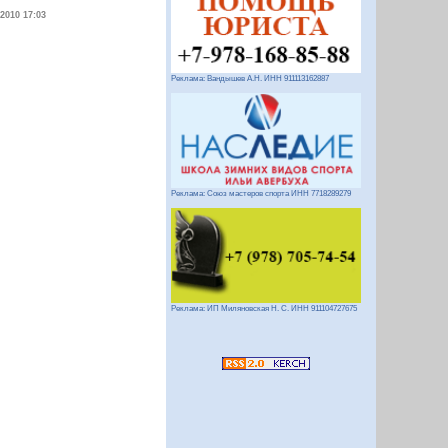
.2010 17:03
Реклама: Вандышев А.Н. ИНН 911113162887
Реклама: Союз мастеров спорта ИНН 7718289279
Реклама: ИП Миляновская Н. С. ИНН 911104727675