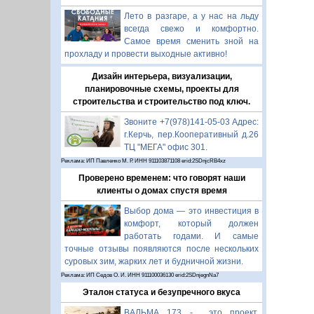
Лето в разгаре, а у нас на льду
всегда свежо и комфортно.
Самое время сменить зной на
прохладу и провести выходные активно!
Дизайн интерьера, визуализации,
планировочные схемы, проекты для
строительства и строительство под ключ.
Звоните +7(978)141-05-03 Адрес:
г.Керчь, пер.Кооперативный д.26
ТЦ "МЕГА" офис 301.
Реклама: ИП Павленко М. Р. ИНН 911103871108 erid:2SDnjcRB4xz
Проверено временем: что говорят наши
клиенты о домах спустя время
Выбор дома — это инвестиция в
комфорт, который должен
работать годами. И самые
точные отзывы появляются после нескольких
суровых зим, жарких лет и будничной жизни.
Реклама: ИП Седов О. И. ИНН 911100036130 erid:2SDnjegnNa7
Эталон статуса и безупречного вкуса
ВАЛЬМА 173 - это проект,