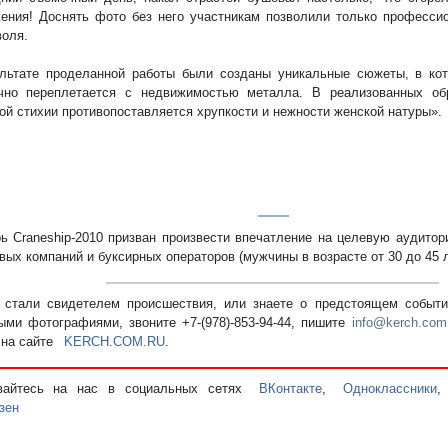
ения! Доснять фото без него участникам позволили только професси
воля.
льтате проделанной работы были созданы уникальные сюжеты, в кот
ично переплетается с недвижимостью металла. В реализованных о
ой стихии противопоставляется хрупкости и нежности женской натуры».
ь Craneship-2010 призван произвести впечатление на целевую аудитор
вых компаний и буксирных операторов (мужчины в возрасте от 30 до 45 л
стали свидетелем происшествия, или знаете о предстоящем событии
ыми фотографиями, звоните +7-(978)-853-94-44,
пишите
info@kerch.com
 на сайте
KERCH.COM.RU
.
вайтесь на нас в социальных сетях
ВКонтакте
,
Одноклассники
зен