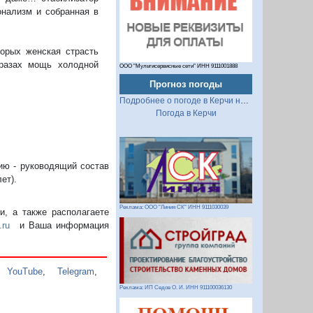
онализм и собранная в
орых женская страсть
бразах мощь холодной
ООО "Мультисервисные сети" ИНН 9111001888
Прогноз погоды
Подробнее о погоде в Керчи на 2 недели
Погода в Керчи
ию - руководящий состав
ет).
Реклама: ООО "Линия СК" ИНН 9111030039
, а также располагаете
.ru
и Ваша информация
,
YouTube
,
Telegram
,
Реклама: ИП Седов О. И. ИНН 911100036130