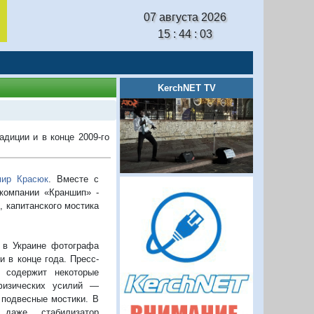
07 августа 2026
15 : 44 : 04
KerchNET TV
диции и в конце 2009-го
ир Красюк
. Вместе с
 компании «Краншип» -
, капитанского мостика
 в Украине фотографа
и в конце года. Пресс-
 содержит некоторые
физических усилий —
 подвесные мостики. В
л даже… стабилизатор