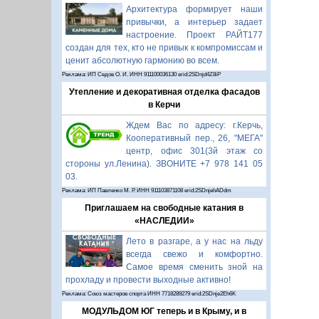
Архитектура формирует наши
привычки, а интерьер задает
настроение. Проект РАЙТ177
создан для тех, кто не привык к компромиссам и
ценит абсолютную гармонию во всем.
Реклама: ИП Седов О. И. ИНН 911100036130 erid:2SDnjd4Z8iP
Утепление и декоративная отделка фасадов
в Керчи
Ждем Вас по адресу: г.Керчь,
Кооперативный пер., 26, "МЕГА"
центр, офис 301(3й этаж со
стороны ул.Ленина). ЗВОНИТЕ +7 978 141 05
03.
Реклама: ИП Павленко М. Р. ИНН 911103871108 erid:2SDnjehADdm
Приглашаем на свободные катания в
«НАСЛЕДИИ»
Лето в разгаре, а у нас на льду
всегда свежо и комфортно.
Самое время сменить зной на
прохладу и провести выходные активно!
Реклама: Союз мастеров спорта ИНН 7718289279 erid:2SDnje2Eh6K
МОДУЛЬДОМ ЮГ теперь и в Крыму, и в