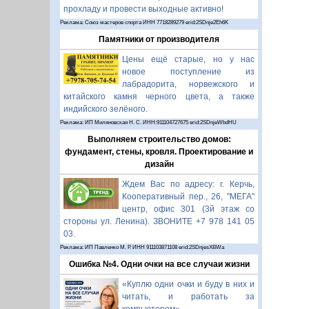
прохладу и провести выходные активно!
Реклама: Союз мастеров спорта ИНН 7718289279 erid:2SDnje2Eh6K
Памятники от производителя
Цены ещё старые, но у нас
новое поступление из
лабрадорита, норвежского и
китайского камня черного цвета, а также
индийского зелёного.
Реклама: ИП Миляновская Н. С. ИНН:911104727675 erid:2SDnjeWbdHU
Выполняем строительство домов:
фундамент, стены, кровля. Проектирование и
дизайн
Ждем Вас по адресу: г. Керчь,
Кооперативный пер., 26, "МЕГА"
центр, офис 301 (3й этаж со
стороны ул. Ленина). ЗВОНИТЕ +7 978 141 05
03.
Реклама: ИП Павленко М. Р. ИНН 911103871108 erid:2SDnjesXBWa
Ошибка №4. Одни очки на все случаи жизни
«Куплю одни очки и буду в них и
читать, и работать за
компьютером».