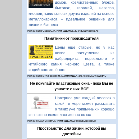
домов, хозяйственных блоков,
бытовок, гаражей, навесов,
киосков, павильонов и других изделий на основе
металлокаркаса – идеальное решение для
жизни и бизнеса.
Реклама: ИП Седов О. И. ИНН 911100036130 erid:2SDnjcoMmXq
Памятники от производителя
Цены ещё старые, но у нас
новое поступление из
лабрадорита, норвежского и
китайского камня черного цвета, а также
индийского зелёного.
Реклама: ИП Миляновская Н. С. ИНН:911104727675 erid:2SDnjeWbdHU
Не покупайте пластиковые окна - пока Вы не
узнаете о них ВСЁ
Наверное уже каждый человек в
какой то мере может рассказать
о таких уже привычных и хорошо
известных всем пластиковых окнах.
Реклама: ООО "Линия СК" ИНН 9111030039 erid:2SDnjccooQW
Пространство для жизни, которой вы
достойны