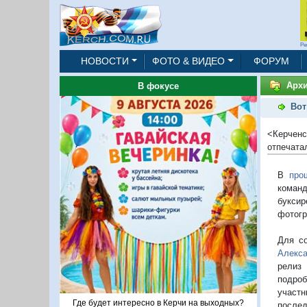
Ре
НОВОСТИ
ФОТО & ВИДЕО
ФОРУМ
Архи
В фокусе
Вот
<Керченс
отпечата
В
про
команд
буксир
фотогр
Для со
Алекс
релиз
подро
участн
Где будет интересно в Керчи на выходных?
послед