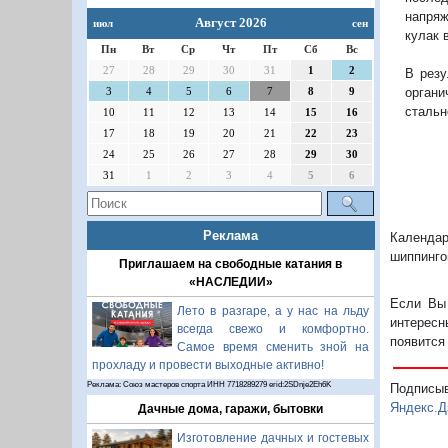
напряж
Август 2026
июл
сен
кулак 
Пн
Вт
Ср
Чт
Пт
Сб
Вс
27
28
29
30
31
1
2
В резу
3
4
5
6
7
8
9
орган
стальн
10
11
12
13
14
15
16
17
18
19
20
21
22
23
24
25
26
27
28
29
30
31
1
2
3
4
5
6
Реклама
Календар
шиппинго
Приглашаем на свободные катания в
«НАСЛЕДИИ»
Если Вы 
Лето в разгаре, а у нас на льду
интересн
всегда свежо и комфортно.
появится
Самое время сменить зной на
прохладу и провести выходные активно!
Реклама: Союз мастеров спорта ИНН 7718289279 erid:2SDnje2Eh6K
Подписы
Яндекс.Д
Дачные дома, гаражи, бытовки
Изготовление дачных и гостевых