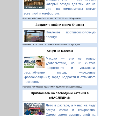
который создан для тех, кто не
идет на компромиссы между
эстетикой и комфортом.
Реклама: ИП Седов О. И. ИНН 911100036130 erid:2SDnjenhKFh
Защитите себя и своих близких
Поклейте противоосколочную
пленку!
Реклама: ООО "Линия СК" ИНН 9111030039 erid:2SDnjcDQahY
Акции на массаж
Массаж — это не только
удовольствие, но и: снятие
напряжения и усталости;
расслабление мышц; улучшение
кровообращения; заряд бодрости и отличного
настроения.
Реклама: АО "Москва-Крым" ИНН 9111001687 erid:2SDnjdBZsyu
Приглашаем на свободные катания в
«НАСЛЕДИИ»
Лето в разгаре, а у нас на льду
всегда свежо и комфортно.
Самое время сменить зной на