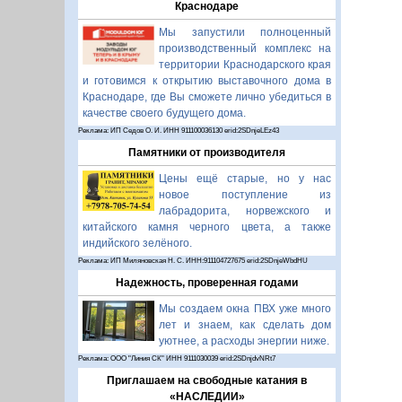
Краснодаре
Мы запустили полноценный
производственный комплекс на
территории Краснодарского края
и готовимся к открытию выставочного дома в
Краснодаре, где Вы сможете лично убедиться в
качестве своего будущего дома.
Реклама: ИП Седов О. И. ИНН 911100036130 erid:2SDnjeLEz43
Памятники от производителя
Цены ещё старые, но у нас
новое поступление из
лабрадорита, норвежского и
китайского камня черного цвета, а также
индийского зелёного.
Реклама: ИП Миляновская Н. С. ИНН:911104727675 erid:2SDnjeWbdHU
Надежность, проверенная годами
Мы создаем окна ПВХ уже много
лет и знаем, как сделать дом
уютнее, а расходы энергии ниже.
Реклама: ООО "Линия СК" ИНН 9111030039 erid:2SDnjdvNRt7
Приглашаем на свободные катания в
«НАСЛЕДИИ»